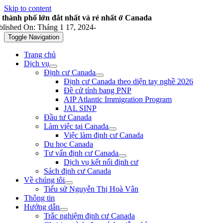
Skip to content
 thành phố lớn đắt nhất và rẻ nhất ở Canada
blished On: Tháng 1 17, 2024
-
Toggle Navigation
Trang chủ
Dịch vụ
Định cư Canada
Định cư Canada theo diện tay nghề 2026
Đề cử tỉnh bang PNP
AIP Atlantic Immigration Program
JAL SINP
Đầu tư Canada
Làm việc tại Canada
Việc làm định cư Canada
Du học Canada
Tư vấn định cư Canada
Dịch vụ kết nối định cư
Sách định cư Canada
Về chúng tôi
Tiểu sử Nguyễn Thị Hoà Vân
Thông tin
Hướng dẫn
Trắc nghiệm định cư Canada