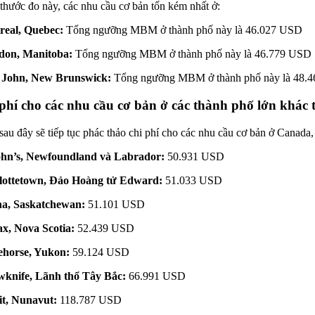
thước đo này, các nhu cầu cơ bản tốn kém nhất ở:
real, Quebec:
Tổng ngưỡng MBM ở thành phố này là 46.027 USD
don, Manitoba:
Tổng ngưỡng MBM ở thành phố này là 46.779 USD
t John, New Brunswick:
Tổng ngưỡng MBM ở thành phố này là 48.
phí cho các nhu cầu cơ bản ở các thành phố lớn khác
sau đây sẽ tiếp tục phác thảo chi phí cho các nhu cầu cơ bản ở Canada,
ohn’s, Newfoundland và Labrador:
50.931 USD
lottetown, Đảo Hoàng tử Edward:
51.033 USD
na, Saskatchewan:
51.101 USD
ax, Nova Scotia:
52.439 USD
ehorse, Yukon:
59.124 USD
wknife, Lãnh thổ Tây Bắc:
66.991 USD
it, Nunavut:
118.787 USD