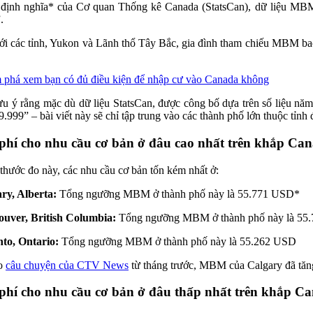
định nghĩa* của Cơ quan Thống kê Canada (StatsCan), dữ liệu MBM “
.
ới các tỉnh, Yukon và Lãnh thổ Tây Bắc, gia đình tham chiếu MBM bao
phá xem bạn có đủ điều kiện để nhập cư vào Canada không
ưu ý rằng mặc dù dữ liệu StatsCan, được công bố dựa trên số liệu n
9.999” – bài viết này sẽ chỉ tập trung vào các thành phố lớn thuộc tỉnh 
phí cho nhu cầu cơ bản ở đâu cao nhất trên khắp Ca
thước đo này, các nhu cầu cơ bản tốn kém nhất ở:
ry, Alberta:
Tổng ngưỡng MBM ở thành phố này là 55.771 USD*
uver, British Columbia:
Tổng ngưỡng MBM ở thành phố này là 55
to, Ontario:
Tổng ngưỡng MBM ở thành phố này là 55.262 USD
o
câu chuyện của CTV News
từ tháng trước, MBM của Calgary đã tăn
phí cho nhu cầu cơ bản ở đâu thấp nhất trên khắp C