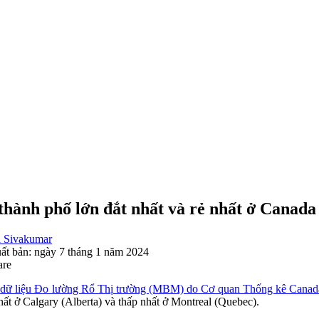
thành phố lớn đắt nhất và rẻ nhất ở Canada 
 Sivakumar
ất bản:
ngày 7 tháng 1 năm 2024
are
o
dữ liệu Đo lường Rổ Thị trường (MBM) do Cơ quan Thống kê Canada
hất ở Calgary (Alberta) và thấp nhất ở Montreal (Quebec).