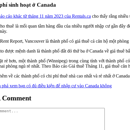
phí sinh hoạt ở Canada
áo cáo khác từ tháng 11 năm 2023 của Rentals.ca
cho thấy rằng nhiều t
ho thuê là mối quan tâm hàng đầu của nhiều người nhập cư gần đây đế
này.
Rent Report, Vancouver là thành phố có giá thuê cả căn hộ một phòng 
to được mệnh danh là thành phố đắt đỏ thứ ba ở Canada về giá thuê bất
t rẻ hơn, một thành phố (Winnipeg) trong cùng tỉnh với thành phố có
hai phòng ngủ rẻ nhất. Theo Báo cáo Giá thuê Tháng 11, giá thuê căn 
hêm về các thành phố có chi phí thuê nhà cao nhất và rẻ nhất ở Canad
phá xem bạn có đủ điều kiện để nhập cư vào Canada không
A Comment