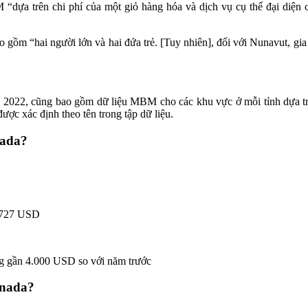
dựa trên chi phí của một giỏ hàng hóa và dịch vụ cụ thể đại diện 
 gồm “hai người lớn và hai đứa trẻ. [Tuy nhiên], đối với Nunavut, 
ăm 2022, cũng bao gồm dữ liệu MBM cho các khu vực ở mỗi tỉnh dựa t
được xác định theo tên trong tập dữ liệu.
nada?
.727 USD
g gần 4.000 USD so với năm trước
anada?