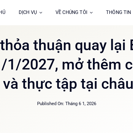
HỦ
HỦ
DỊCH VỤ
DỊCH VỤ
VỀ CHÚNG TÔI
VỀ CHÚNG TÔI
THÔNG TIN
THÔNG TIN
 thỏa thuận quay lại
1/1/2027, mở thêm c
 và thực tập tại châ
Published On: Tháng 6 1, 2026