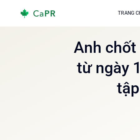
Skip
TRANG C
TRANG C
to
content
Anh chốt
từ ngày 
tập