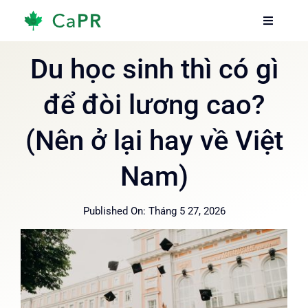
Skip
Toggle
Toggle
to
Navigati
Navigati
content
Trang chủ
Trang chủ
Du học sinh thì có gì
để đòi lương cao?
Dịch vụ
Dịch vụ
(Nên ở lại hay về Việt
Về chúng tôi
Về chúng tôi
Nam)
Thông tin
Thông tin
Published On: Tháng 5 27, 2026
Hướng dẫn
Hướng dẫn