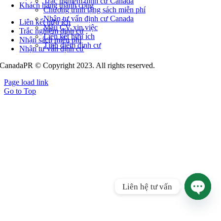
Trắc nghiệm định cư Canada
Khách hàng thành công
Chương trình tặng sách miễn phí
Nhận tư vấn định cư Canada
Liên kết hữu ích
Mẫu CV xin việc
Trắc nghiệm định cư
Liên kết hữu ích
Nhận sách miễn phí
Tính điểm định cư
Nhận tư vấn định cư
CanadaPR © Copyright 2023. All rights reserved.
Page load link
Go to Top
Liên hệ tư vấn
Open
chaty