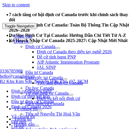
Skip to content
7 cách tăng cơ hội định cư Canada trước khi chính sách thay
đổi
Chính Sách Định Cư Canada: Toàn Bộ Thông Tin Cập Nhậ
Toggle Navigation
2026–2028
Du Học Định Cư Tại Canada: Hướng Dẫn Chi Tiết Từ A-Z
Trang chủ
Kế Hoạch Nhập Cư Canada 2025-2027: Cập Nhật Mới Nhất
Dịch vụ
Định cư Canada
Định cư Canada theo diện tay nghề 2026
Đề cử tỉnh bang PNP
AIP Atlantic Immigration Program
JAL SINP
0336785988
Đầu tư Canada
hello@canadapr.vn
Làm việc tại Canada
B2 Khu Kim Sơn, Nguyễn Hữu Thọ, Q7, HCM
Việc làm định cư Canada
Du học Canada
Định cư diện tay nghề
Tư vấn định cư Canada
Định cư diện kết hôn
Dịch vụ kết nối định cư
Đầu tư định cư Canada
Sách định cư Canada
Định cư Canada 2026
Về chúng tôi
Tiểu sử Nguyễn Thị Hoà Vân
Về chúng tôi
Thông tin
Đội ngũ
Hướng dẫn
Lợi thế