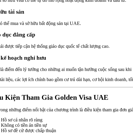
 sở hữu visa có thể tự do mở rộng hoạt động kinh doanh và đầu tư.
ữu tài sản
ó thể mua và sở hữu bất động sản tại UAE.
 dục đẳng cấp
ái được tiếp cận hệ thống giáo dục quốc tế chất lượng cao.
kế hoạch nghỉ hưu
à điểm đến lý tưởng cho những ai muốn tận hưởng cuộc sống sau khi 
tài liệu, các lợi ích chính bao gồm cư trú dài hạn, cơ hội kinh doanh, t
u Kiện Tham Gia Golden Visa UAE
rong những điểm nổi bật của chương trình là điều kiện tham gia đơn gi
Hồ sơ cá nhân rõ ràng
Không có tiền án tiền sự
Hồ sơ đề cử được chấp thuận