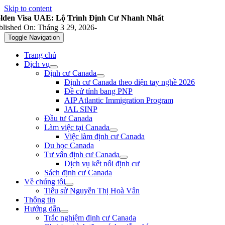
Skip to content
lden Visa UAE: Lộ Trình Định Cư Nhanh Nhất
blished On: Tháng 3 29, 2026
-
Toggle Navigation
Trang chủ
Dịch vụ
Định cư Canada
Định cư Canada theo diện tay nghề 2026
Đề cử tỉnh bang PNP
AIP Atlantic Immigration Program
JAL SINP
Đầu tư Canada
Làm việc tại Canada
Việc làm định cư Canada
Du học Canada
Tư vấn định cư Canada
Dịch vụ kết nối định cư
Sách định cư Canada
Về chúng tôi
Tiểu sử Nguyễn Thị Hoà Vân
Thông tin
Hướng dẫn
Trắc nghiệm định cư Canada