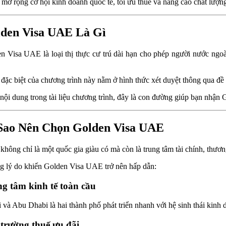
mở rộng cơ hội kinh doanh quốc tế, tối ưu thuế và nâng cao chất lượn
den Visa UAE Là Gì
n Visa UAE là loại thị thực cư trú dài hạn cho phép người nước ngo
đặc biệt của chương trình này nằm ở hình thức xét duyệt thông qua đề 
nội dung trong tài liệu chương trình, đây là con đường giúp bạn nhận 
Sao Nên Chọn Golden Visa UAE
hông chỉ là một quốc gia giàu có mà còn là trung tâm tài chính, thươn
 lý do khiến Golden Visa UAE trở nên hấp dẫn:
g tâm kinh tế toàn cầu
 và Abu Dhabi là hai thành phố phát triển nhanh với hệ sinh thái kinh 
trường thuế ưu đãi