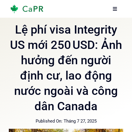
Skip
Toggle
Toggle
to
Navigati
Navigati
content
Trang chủ
Trang chủ
Lệ phí visa Integrity
US mới 250 USD: Ảnh
Dịch vụ
Dịch vụ
hưởng đến người
Về chúng tôi
Về chúng tôi
định cư, lao động
Thông tin
Thông tin
nước ngoài và công
Hướng dẫn
Hướng dẫn
dân Canada
Published On: Tháng 7 27, 2025