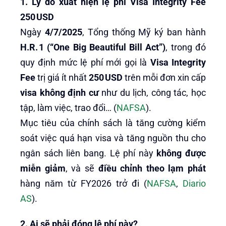
1. Lý do xuất hiện lệ phí Visa Integrity Fee
250 USD
Ngày
4/7/2025
, Tổng thống Mỹ ký ban hành
H.R. 1 (“One Big Beautiful Bill Act”)
, trong đó
quy định mức lệ phí mới gọi là
Visa Integrity
Fee
trị giá ít nhất
250 USD
trên mỗi đơn xin cấp
visa không định cư
như du lịch, công tác, học
tập, làm việc, trao đổi… (
NAFSA
).
Mục tiêu của chính sách là tăng cường kiểm
soát việc quá hạn visa và tăng nguồn thu cho
ngân sách liên bang. Lệ phí này
không được
miễn giảm
, và sẽ
điều chỉnh theo lạm phát
hàng năm từ FY2026 trở đi (
NAFSA
,
Diario
AS
).
2. Ai sẽ phải đóng lệ phí này?