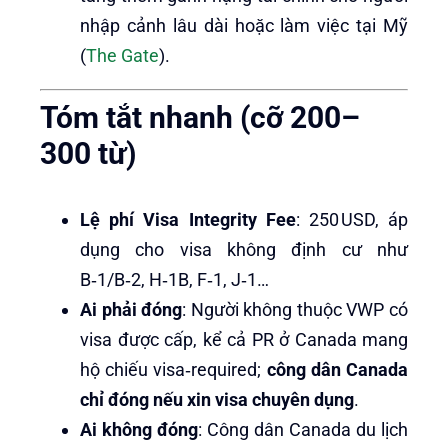
nhập cảnh lâu dài hoặc làm việc tại Mỹ
(
The Gate
).
Tóm tắt nhanh (cỡ 200–
300 từ)
Lệ phí Visa Integrity Fee
: 250 USD, áp
dụng cho visa không định cư như
B‑1/B‑2, H‑1B, F‑1, J‑1…
Ai phải đóng
: Người không thuộc VWP có
visa được cấp, kể cả PR ở Canada mang
hộ chiếu visa‑required;
công dân Canada
chỉ đóng nếu xin visa chuyên dụng
.
Ai không đóng
: Công dân Canada du lịch