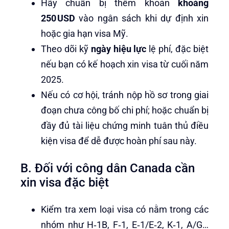
Hãy chuẩn bị thêm khoản
khoảng
250 USD
vào ngân sách khi dự định xin
hoặc gia hạn visa Mỹ.
Theo dõi kỹ
ngày hiệu lực
lệ phí, đặc biệt
nếu bạn có kế hoạch xin visa từ cuối năm
2025.
Nếu có cơ hội, tránh nộp hồ sơ trong giai
đoạn chưa công bố chi phí; hoặc chuẩn bị
đầy đủ tài liệu chứng minh tuân thủ điều
kiện visa để dễ được hoàn phí sau này.
B. Đối với công dân Canada cần
xin visa đặc biệt
Kiểm tra xem loại visa có nằm trong các
nhóm như H‑1B, F‑1, E‑1/E‑2, K‑1, A/G…