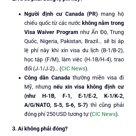
Người định cư Canada (PR)
mang hộ
chiếu quốc từ các nước
không nằm trong
Visa Waiver Program
như Ấn Độ, Trung
Quốc, Nigeria, Pakistan, Brazil… sẽ bị áp
lệ phí này khi xin visa du lịch (B-1/B-2),
học tập (F/M), làm việc (H‑1B/H‑4), trao
đổi (J‑1/J‑2)… (
CIC News
).
Công dân Canada
thường miễn visa đi
Mỹ, nhưng
nếu xin visa không định cư
(như H‑1B, F‑1, E‑1/E‑2, K‑1/K‑2,
A/G/NATO, S‑5, S‑6, S‑7)
thì cũng phải
đóng phí 250 USD tương tự (
CIC News
).
3. Ai không phải đóng?