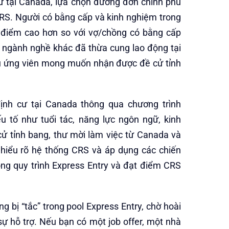
cư tại Canada, lựa chọn đương đơn chính phù
RS. Người có bằng cấp và kinh nghiệm trong
 điểm cao hơn so với vợ/chồng có bằng cấp
 ngành nghề khác đã thừa cung lao động tại
ếu ứng viên mong muốn nhận được đề cử tỉnh
ịnh cư tại Canada thông qua chương trình
ếu tố như tuổi tác, năng lực ngôn ngữ, kinh
cử tỉnh bang, thư mời làm việc từ Canada và
 hiểu rõ hệ thống CRS và áp dụng các chiến
ong quy trình Express Entry và đạt điểm CRS
 bị “tắc” trong pool Express Entry, chờ hoài
ự hỗ trợ. Nếu bạn có một job offer, một nhà