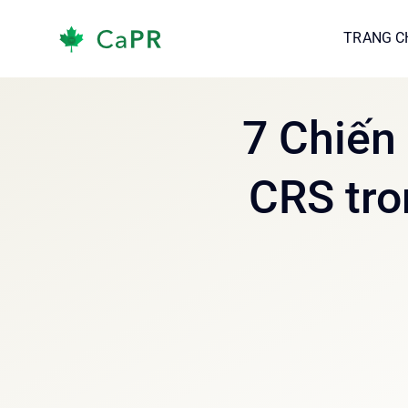
Skip
TRANG C
TRANG C
to
content
7 Chiến
CRS tro