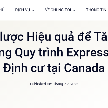
HỦ
HỦ
DỊCH VỤ
DỊCH VỤ
VỀ CHÚNG TÔI
VỀ CHÚNG TÔI
THÔNG TIN
THÔNG TIN
 lược Hiệu quả để T
ng Quy trình Express
Định cư tại Canada
Published On: Tháng 7 7, 2023