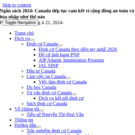
Skip to content
Ngân sách 2024: Canada tiếp tục cam kết vì cộng đồng an toàn và
hòa nhập như thế nào
Published On: Tháng 4 22, 2024
-
Toggle Navigation
Trang chủ
Dịch vụ
Định cư Canada
Định cư Canada theo diện tay nghề 2026
Đề cử tỉnh bang PNP
AIP Atlantic Immigration Program
JAL SINP
Đầu tư Canada
Làm việc tại Canada
Việc làm định cư Canada
Du học Canada
Tư vấn định cư Canada
Dịch vụ kết nối định cư
Sách định cư Canada
Về chúng tôi
Tiểu sử Nguyễn Thị Hoà Vân
Thông tin
Hướng dẫn
Trắc nghiệm định cư Canada