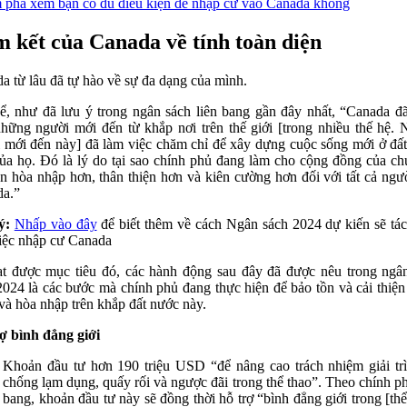
phá xem bạn có đủ điều kiện để nhập cư vào Canada không
 kết của Canada về tính toàn diện
a từ lâu đã tự hào về sự đa dạng của mình.
ể, như đã lưu ý trong ngân sách liên bang gần đây nhất, “Canada đ
hững người mới đến từ khắp nơi trên thế giới [trong nhiều thế hệ.
 mới đến này] đã làm việc chăm chỉ để xây dựng cuộc sống mới ở đấ
ủa họ. Đó là lý do tại sao chính phủ đang làm cho cộng đồng của ch
ên hòa nhập hơn, thân thiện hơn và kiên cường hơn đối với tất cả ngư
a.”
ý:
Nhấp vào đây
để biết thêm về cách Ngân sách 2024 dự kiến ​​sẽ tá
iệc nhập cư Canada
t được mục tiêu đó, các hành động sau đây đã được nêu trong ngâ
024 là các bước mà chính phủ đang thực hiện để bảo tồn và cải thiện
và hòa nhập trên khắp đất nước này.
ợ bình đẳng giới
Khoản đầu tư hơn 190 triệu USD “để nâng cao trách nhiệm giải tr
chống lạm dụng, quấy rối và ngược đãi trong thể thao”. Theo chính ph
bang, khoản đầu tư này sẽ đồng thời hỗ trợ “bình đẳng giới trong [thể