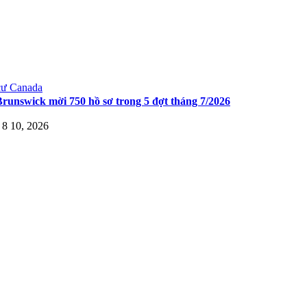
cư Canada
runswick mời 750 hồ sơ trong 5 đợt tháng 7/2026
 8 10, 2026