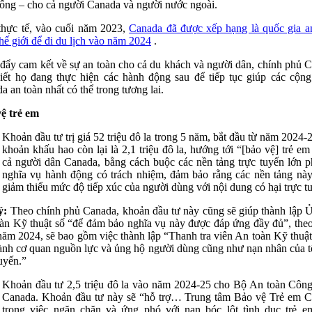
sống – cho cả người Canada và người nước ngoài.
thực tế, vào cuối năm 2023,
Canada đã được xếp hạng là quốc gia a
thế giới để đi du lịch vào năm 2024
.
đẩy cam kết về sự an toàn cho cả du khách và người dân, chính phủ 
iết họ đang thực hiện các hành động sau để tiếp tục giúp các cộn
a an toàn nhất có thể trong tương lai.
ệ trẻ em
Khoản đầu tư trị giá 52 triệu đô la trong 5 năm, bắt đầu từ năm 2024-2
khoản khấu hao còn lại là 2,1 triệu đô la, hướng tới “[bảo vệ] trẻ em 
cả người dân Canada, bằng cách buộc các nền tảng trực tuyến lớn p
nghĩa vụ hành động có trách nhiệm, đảm bảo rằng các nền tảng nà
giảm thiểu mức độ tiếp xúc của người dùng với nội dung có hại trực t
ý:
Theo chính phủ Canada, khoản đầu tư này cũng sẽ giúp thành lập 
àn Kỹ thuật số “để đảm bảo nghĩa vụ này được đáp ứng đầy đủ”, the
năm 2024, sẽ bao gồm việc thành lập “Thanh tra viên An toàn Kỹ thuật
hành cơ quan nguồn lực và ủng hộ người dùng cũng như nạn nhân của t
tuyến.”
Khoản đầu tư 2,5 triệu đô la vào năm 2024-25 cho Bộ An toàn Côn
Canada. Khoản đầu tư này sẽ “hỗ trợ… Trung tâm Bảo vệ Trẻ em 
trong việc ngăn chặn và ứng phó với nạn bóc lột tình dục trẻ e