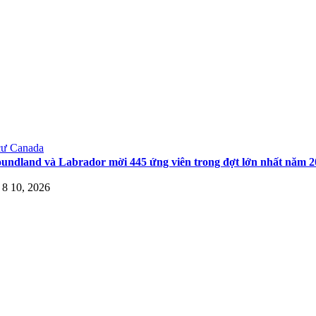
cư Canada
undland và Labrador mời 445 ứng viên trong đợt lớn nhất năm 2
 8 10, 2026