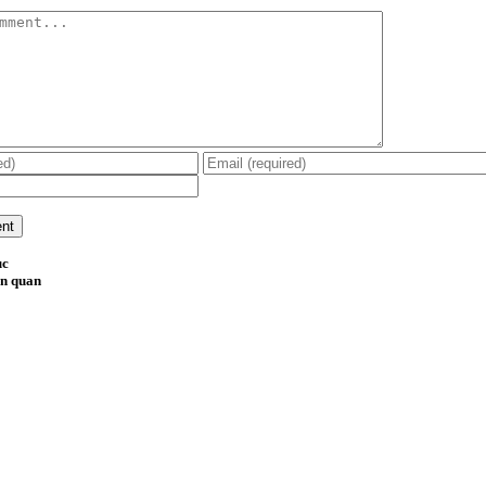
ục
ên quan