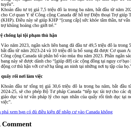
tuyến”.
Khoản đầu tư trị giá 7,5 triệu đô la trong ba năm, bắt đầu từ năm 20
cho Cơ quan Y tế Công cộng Canada để hỗ trợ Điện thoại Trợ giúp 
(KHP). Điều này sẽ giúp KHP “[cung cấp] sức khỏe tâm thần, tư vấn
trợ khủng hoảng cho giới trẻ.”
ệ chống lại tội phạm thù hận
Vào năm 2023, ngân sách liên bang đã đầu tư 49,5 triệu đô la trong 
bắt đầu từ năm 2023-24 và 10 triệu đô la bổ sung đã được Cơ quan A
Công cộng Canada tái phân bổ vào mùa thu năm 2023. Phần ngân sác
bang này sẽ được dành cho “[giúp đỡ] các cộng đồng tại nguy cơ bạo 
động cơ thù hận với cơ sở hạ tầng an ninh tại những nơi tụ tập của họ.
quấy rối nơi làm việc
Khoản đầu tư tổng trị giá 30,6 triệu đô la trong ba năm, bắt đầu 
2024-25, sẽ cho phép Bộ Tư pháp Canada “tiếp tục tài trợ cho các d
giáo dục và tư vấn pháp lý cho nạn nhân của quấy rối tình dục tại n
việc”.
phá xem bạn có đủ điều kiện để nhập cư vào Canada không
A Comment