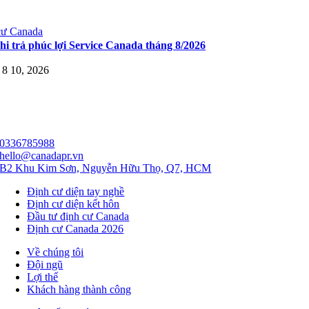
cư Canada
hi trả phúc lợi Service Canada tháng 8/2026
 8 10, 2026
0336785988
hello@canadapr.vn
B2 Khu Kim Sơn, Nguyễn Hữu Thọ, Q7, HCM
Định cư diện tay nghề
Định cư diện kết hôn
Đầu tư định cư Canada
Định cư Canada 2026
Về chúng tôi
Đội ngũ
Lợi thế
Khách hàng thành công