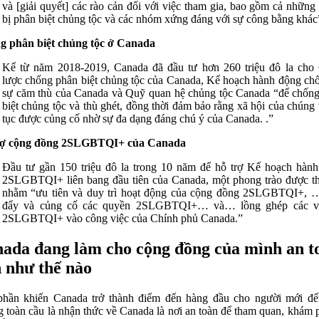
và [giải quyết] các rào cản đối với việc tham gia, bao gồm cả những
bị phân biệt chủng tộc và các nhóm xứng đáng với sự công bằng khác
g phân biệt chủng tộc ở Canada
Kể từ năm 2018-2019, Canada đã đầu tư hơn 260 triệu đô la cho
lược chống phân biệt chủng tộc của Canada, Kế hoạch hành động chố
sự căm thù của Canada và Quỹ quan hệ chủng tộc Canada “để chốn
biệt chủng tộc và thù ghét, đồng thời đảm bảo rằng xã hội của chúng t
tục được củng cố nhờ sự đa dạng đáng chú ý của Canada. .”
rợ cộng đồng 2SLGBTQI+ của Canada
Đầu tư gần 150 triệu đô la trong 10 năm để hỗ trợ Kế hoạch hàn
2SLGBTQI+ liên bang đầu tiên của Canada, một phong trào được th
nhằm “ưu tiên và duy trì hoạt động của cộng đồng 2SLGBTQI+, 
đẩy và củng cố các quyền 2SLGBTQI+… và… lồng ghép các v
2SLGBTQI+ vào công việc của Chính phủ Canada.”
ada đang làm cho cộng đồng của mình an t
 như thế nào
hần khiến Canada trở thành điểm đến hàng đầu cho người mới đế
g toàn cầu là nhận thức về Canada là nơi an toàn để tham quan, khám 