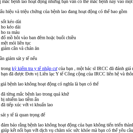
 mắc bệnh lao hoạt động nhưng bạn vẫn có thể mắc bệnh này vào một l
ấu hiệu và triệu chứng của bệnh lao đang hoạt động có thể bao gồm
sốt kéo dài
ho kéo dài
ho ra máu
đổ mồ hôi vào ban đêm hoặc buổi chiều
mệt mỏi liên tục
giảm cân và chán ăn
ần giám sát y tế nếu
trong
kỳ kiểm tra y tế nhập cư
của bạn , một bác sĩ IRCC đã đánh giá
bạn đã được Đơn vị Liên lạc Y tế Công cộng của IRCC liên hệ và thôn
giá bệnh lao không hoạt động có nghĩa là bạn có thể
đã từng mắc bệnh lao trong quá khứ
bị nhiễm lao tiềm ẩn
đã tiếp xúc với vi khuẩn lao
sát y tế là quan trọng để
đảm bảo rằng bệnh lao không hoạt động của bạn không tiến triển thàn
giúp kết nối bạn với dịch vụ chăm sóc sức khỏe mà bạn có thể yêu cầ