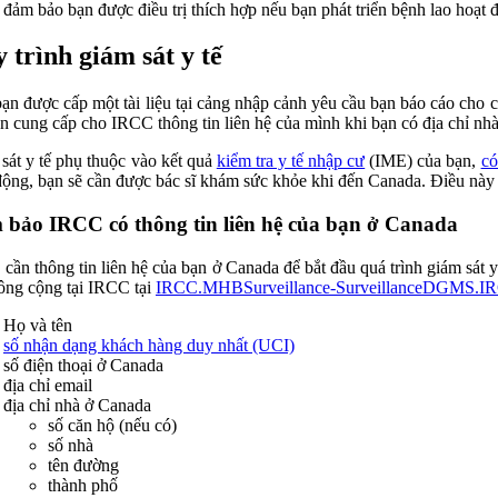
đảm bảo bạn được điều trị thích hợp nếu bạn phát triển bệnh lao hoạt 
 trình giám sát y tế
ạn được cấp một tài liệu tại cảng nhập cảnh yêu cầu bạn báo cáo cho 
ần cung cấp cho IRCC thông tin liên hệ của mình khi bạn có địa chỉ nhà
sát y tế phụ thuộc vào kết quả
kiểm tra y tế nhập cư
(IME) của bạn,
có
động, bạn sẽ cần được bác sĩ khám sức khỏe khi đến Canada. Điều này đ
bảo IRCC có thông tin liên hệ của bạn ở Canada
cần thông tin liên hệ của bạn ở Canada để bắt đầu quá trình giám sát y
công cộng tại IRCC tại
IRCC.MHBSurveillance-SurveillanceDGMS.IR
Họ và tên
số nhận dạng khách hàng duy nhất (UCI)
số điện thoại ở Canada
địa chỉ email
địa chỉ nhà ở Canada
số căn hộ (nếu có)
số nhà
tên đường
thành phố