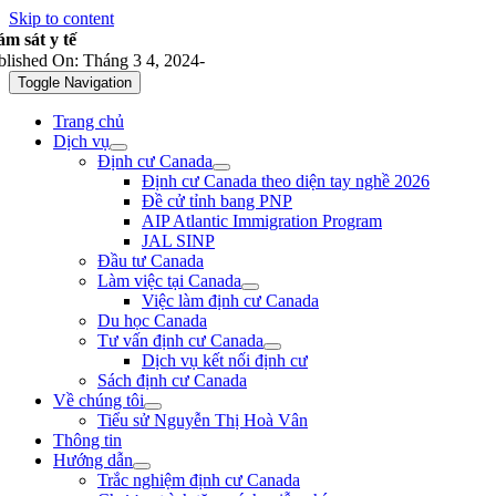
Skip to content
ám sát y tế
blished On: Tháng 3 4, 2024
-
Toggle Navigation
Trang chủ
Dịch vụ
Định cư Canada
Định cư Canada theo diện tay nghề 2026
Đề cử tỉnh bang PNP
AIP Atlantic Immigration Program
JAL SINP
Đầu tư Canada
Làm việc tại Canada
Việc làm định cư Canada
Du học Canada
Tư vấn định cư Canada
Dịch vụ kết nối định cư
Sách định cư Canada
Về chúng tôi
Tiểu sử Nguyễn Thị Hoà Vân
Thông tin
Hướng dẫn
Trắc nghiệm định cư Canada