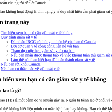
 toàn của người dân ở Canada.
lao không hoạt động là tình trạng y tế duy nhất hiện cần phải giám sát y
n trang này
Tìm hiểu xem bạn có cần giám sát y tế không
Quy trình giám sát y tế
Đảm bảo IRCC có thông tin liên hệ của bạn ở Canada
Đợi cơ quan y tế công cộng liên hệ với bạn
Tham dự cuộc hẹn giám sát y tế của bạn
Nếu bạn nhận được thông báo về việc không tuân thủ giám sát y
Làm thế nào bạn biết bạn đã hoàn thành giám sát y tế
Nếu bạn rời khỏi Canada
Nếu bạn có thắc mắc về giám sát y tế
 hiểu xem bạn có cần giám sát y tế không
 lao là gì?
lao (TB) là một bệnh do vi khuẩn gây ra. Người bị bệnh lao ở phổi và c
ó thể không biết liệu mình có mắc bệnh lao hay không. Bạn có thể k