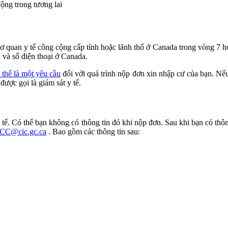
động trong tương lai
cơ quan y tế công cộng cấp tỉnh hoặc lãnh thổ ở Canada trong vòng 7 
 và số điện thoại ở Canada.
 thể là một yêu cầu
đối với quá trình nộp đơn xin nhập cư của bạn. N
ược gọi là giám sát y tế.
 tế. Có thể bạn không có thông tin đó khi nộp đơn. Sau khi bạn có thông
CC@cic.gc.ca
. Bao gồm các thông tin sau: