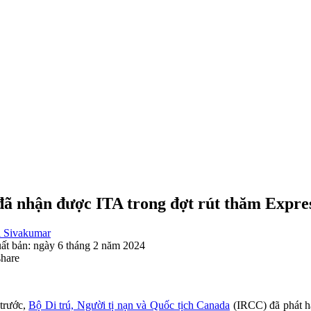
đã nhận được ITA trong đợt rút thăm Expre
 Sivakumar
ất bản: ngày 6 tháng 2 năm 2024
share
trước,
Bộ Di trú, Người tị nạn và Quốc tịch Canada
(IRCC) đã phát 