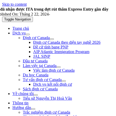
Skip to content
 đã nhận được ITA trong đợt rút thăm Express Entry gần đây
blished On: Tháng 2 22, 2024
-
Toggle Navigation
Trang chủ
Dịch vụ
Định cư Canada
Định cư Canada theo diện tay nghề 2026
Đề cử tỉnh bang PNP
AIP Atlantic Immigration Program
JAL SINP
Đầu tư Canada
Làm việc tại Canada
Việc làm định cư Canada
Du học Canada
Tư vấn định cư Canada
Dịch vụ kết nối định cư
Sách định cư Canada
Về chúng tôi
Tiểu sử Nguyễn Thị Hoà Vân
Thông tin
Hướng dẫn
Trắc nghiệm định cư Canada