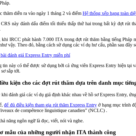
 Pháp.
c thăm diễn ra vào ngày 1 tháng 2 và điểm
Hệ thống xếp hạng toàn di
CRS này đánh dấu điểm tối thiểu thấp thứ hai trong bất kỳ đợt rút t
.
 khi IRCC phát hành 7.000 ITA trong đợt rút thăm bằng tiếng Pháp mớ
như vậy. Theo đó, bằng cách sử dụng các ví dụ hư cấu, phần sau đây s
bài đánh giá Express Entry miễn phí
 tin này có thể được sử dụng bởi cả ứng viên Express Entry hiện tại
 sơ sắp tới.
iều kiện cho các đợt rút thăm dựa trên danh mục tiế
 khi đánh giá các ví dụ giả định khác nhau về hồ sơ Express Entry, ứng
ể,
để đủ điều kiện tham gia rút thăm Express Entry
ở hạng mục trình độ
Niveaux de compétence linguistique canadien” (NCLC) .
hả năng ngôn ngữ là đọc, viết, nói và nghe.
sơ mẫu của những người nhận ITA thành công