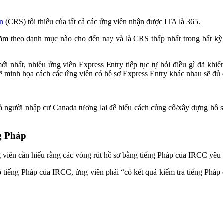
ện
(CRS) tối thiểu của tất cả các ứng viên nhận được ITA là 365.
hăm theo danh mục nào cho đến nay và là CRS thấp nhất trong bất kỳ
i nhất, nhiều ứng viên Express Entry tiếp tục tự hỏi điều gì đã khi
ẽ minh họa cách các ứng viên có hồ sơ Express Entry khác nhau sẽ đủ
 và người nhập cư Canada tương lai để hiểu cách củng cố/xây dựng hồ
ng Pháp
 viên cần hiểu rằng các vòng rút hồ sơ bằng tiếng Pháp của IRCC yêu c
 tiếng Pháp của IRCC, ứng viên phải “có kết quả kiểm tra tiếng Pháp 