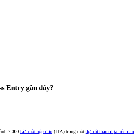
ss Entry gần đây?
hành 7.000
Lời mời nộp đơn
(ITA) trong một
đợt rút thăm dựa trên da