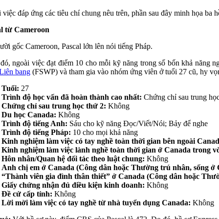
 việc đáp ứng các tiêu chí chung nêu trên, phần sau đây minh họa ba 
al từ Cameroon
ười gốc Cameroon, Pascal lớn lên nói tiếng Pháp.
đó, ngoài việc đạt điểm 10 cho mỗi kỹ năng trong số bốn khả năng 
Liên bang
(FSWP) và tham gia vào nhóm ứng viên ở tuổi 27 cũ, hy vọ
Tuổi:
27
Trình độ học vấn đã hoàn thành cao nhất:
Chứng chỉ sau trung học
Chứng chỉ sau trung học thứ 2:
Không
Du học Canada:
Không
Trình độ tiếng Anh:
Sáu cho kỹ năng Đọc/Viết/Nói; Bảy để nghe
Trình độ tiếng Pháp:
10 cho mọi khả năng
Kinh nghiệm làm việc có tay nghề toàn thời gian bên ngoài Cana
Kinh nghiệm làm việc lành nghề toàn thời gian ở Canada trong 
Hôn nhân/Quan hệ đối tác theo luật chung:
Không
Anh chị em ở Canada (Công dân hoặc Thường trú nhân, sống ở C
“Thành viên gia đình thân thiết” ở Canada (Công dân hoặc Thườn
Giấy chứng nhận đủ điều kiện kinh doanh:
Không
Đề cử cấp tỉnh:
Không
Lời mời làm việc có tay nghề từ nhà tuyển dụng Canada:
Không