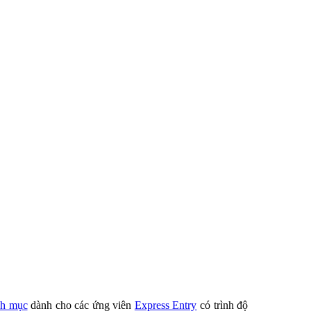
nh mục
dành cho các ứng viên
Express Entry
có trình độ