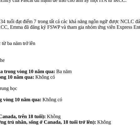
 Entry của Pascal đủ mạnh để trao cho anh ấy một ITA từ IRCC.
​​​34 tuổi đạt điểm 7 trong tất cả các khả năng ngôn ngữ được NCLC đ
a IRCC, Emma đã đăng ký FSWP và tham gia nhóm ứng viên Express Entr
 từ ba năm trở lên
ghe
da trong vòng 10 năm qua:
Ba năm
vòng 10 năm qua:
Không có
rung học
ng vòng 10 năm qua:
Không có
anada, trên 18 tuổi):
Không
g trú nhân, sống ở Canada, 18 tuổi trở lên):
Không