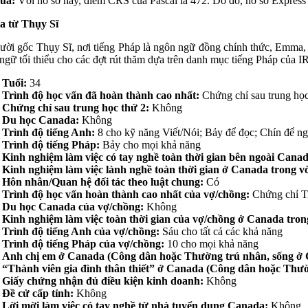
uả:
Với hồ sơ này, điểm CRS của Pascal là 472. Do đó, hồ sơ Express
 từ Thụy Sĩ
ười gốc Thụy Sĩ, nơi tiếng Pháp là ngôn ngữ đồng chính thức, Emma, ​
ngữ tối thiểu cho các đợt rút thăm dựa trên danh mục tiếng Pháp củ
Tuổi:
34
Trình độ học vấn đã hoàn thành cao nhất:
Chứng chỉ sau trung học
Chứng chỉ sau trung học thứ 2:
Không
Du học Canada:
Không
Trình độ tiếng Anh:
8 cho kỹ năng Viết/Nói; Bảy để đọc; Chín để n
Trình độ tiếng Pháp:
Bảy cho mọi khả năng
Kinh nghiệm làm việc có tay nghề toàn thời gian bên ngoài Cana
Kinh nghiệm làm việc lành nghề toàn thời gian ở Canada trong 
Hôn nhân/Quan hệ đối tác theo luật chung:
Có
Trình độ học vấn hoàn thành cao nhất của vợ/chồng:
Chứng chỉ T
Du học Canada của vợ/chồng:
Không
Kinh nghiệm làm việc toàn thời gian của vợ/chồng ở Canada tro
Trình độ tiếng Anh của vợ/chồng:
Sáu cho tất cả các khả năng
Trình độ tiếng Pháp của vợ/chồng:
10 cho mọi khả năng
Anh chị em ở Canada (Công dân hoặc Thường trú nhân, sống ở C
“Thành viên gia đình thân thiết” ở Canada (Công dân hoặc Thườn
Giấy chứng nhận đủ điều kiện kinh doanh:
Không
Đề cử cấp tỉnh:
Không
Lời mời làm việc có tay nghề từ nhà tuyển dụng Canada:
Không