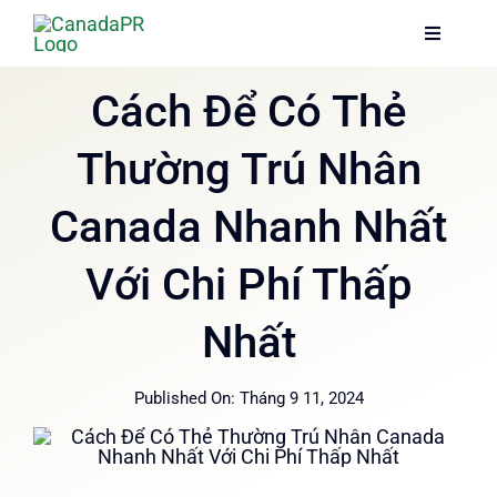
Skip
Toggle
Toggle
to
Navigati
Navigati
content
Trang chủ
Trang chủ
Cách Để Có Thẻ
Thường Trú Nhân
Dịch vụ
Dịch vụ
Canada Nhanh Nhất
Về chúng tôi
Về chúng tôi
Với Chi Phí Thấp
Thông tin
Thông tin
Nhất
Hướng dẫn
Hướng dẫn
Published On: Tháng 9 11, 2024