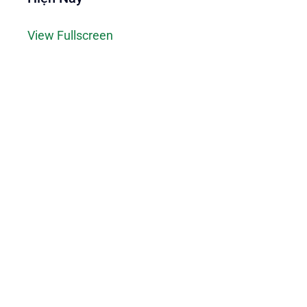
View Fullscreen
Skip
to
PDF
content