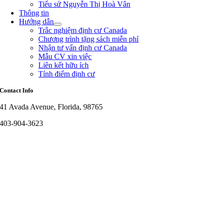
Tiểu sử Nguyễn Thị Hoà Vân
Thông tin
Hướng dẫn
Trắc nghiệm định cư Canada
Chương trình tặng sách miễn phí
Nhận tư vấn định cư Canada
Mẫu CV xin việc
Liên kết hữu ích
Tính điểm định cư
Contact Info
41 Avada Avenue, Florida, 98765
403-904-3623