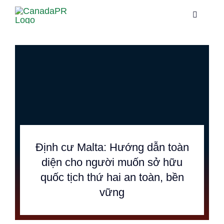
Skip
Toggle
Toggle
to
Navigati
Navigati
content
Trang chủ
Trang chủ
Dịch vụ
Dịch vụ
Về chúng tôi
Về chúng tôi
Thông tin
Thông tin
Định cư Malta: Hướng dẫn toàn
diện cho người muốn sở hữu
Hướng dẫn
Hướng dẫn
quốc tịch thứ hai an toàn, bền
vững