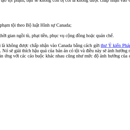
 tạo tội phạm, bạn sẽ không còn bị coi là không được chấp nhận vào
phạm tội theo Bộ luật Hình sự Canada;
hời gian ngồi tù, phạt tiền, phục vụ cộng đồng hoặc quản chế.
 coi là không được chấp nhận vào Canada bằng cách gửi
thư Ý kiến ​​Phá
. Nó sẽ giải thích hậu quả của bản án có tội và điều này sẽ ảnh hưởn
hản ứng với các cáo buộc khác nhau cũng như mức độ ảnh hưởng của c