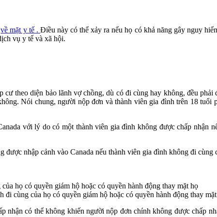
a
về mặt y tế .
Điều này có thể xảy ra nếu họ có khả năng gây nguy hiể
ịch vụ y tế và xã hội.
ập cư theo diện bảo lãnh vợ chồng, dù có đi cùng hay không, đều phải
không. Nói chung, người nộp đơn và thành viên gia đình trên 18 tuổi 
Canada với lý do có một thành viên gia đình không được chấp nhận n
ng được nhập cảnh vào Canada nếu thành viên gia đình không đi cùng c
g của họ có quyền giám hộ hoặc có quyền hành động thay mặt họ
h đi cùng của họ có quyền giám hộ hoặc có quyền hành động thay mặt
ấp nhận có thể không khiến người nộp đơn chính không được chấp nhậ