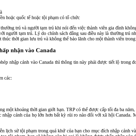
và
ền hoặc quốc tế hoặc tội phạm có tổ chức
thường trú và người tạm trú khi nói đến việc thành viên gia đình khô
i người tạm trú. Lý do chính sách đằng sau điều này là thường trú nh
t thúc thời gian lưu trú và không thể bảo lãnh cho một thành viên trong
 chấp nhận vào Canada
phép nhập cảnh vào Canada thì thông tin này phải được tiết lộ trong 
m các:
ng một khoảng thời gian giới hạn. TRP có thể được cấp tối đa ba năm,
c nhập cảnh của họ lớn hơn bất kỳ rủi ro nào đối với xã hội Canada. 
ễn lịch sử tội phạm trong quá khứ của bạn cho mục đích nhập cảnh vào