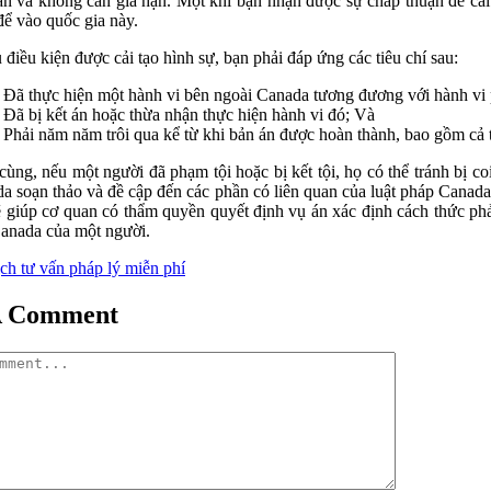
ần và không cần gia hạn. Một khi bạn nhận được sự chấp thuận để cải
ể vào quốc gia này.
 điều kiện được cải tạo hình sự, bạn phải đáp ứng các tiêu chí sau:
Đã thực hiện một hành vi bên ngoài Canada tương đương với hành vi 
Đã bị kết án hoặc thừa nhận thực hiện hành vi đó; Và
Phải năm năm trôi qua kể từ khi bản án được hoàn thành, bao gồm cả t
cùng, nếu một người đã phạm tội hoặc bị kết tội, họ có thể tránh bị
a soạn thảo và đề cập đến các phần có liên quan của luật pháp Canada
ẽ giúp cơ quan có thẩm quyền quyết định vụ án xác định cách thức p
anada của một người.
ịch tư vấn pháp lý miễn phí
A Comment