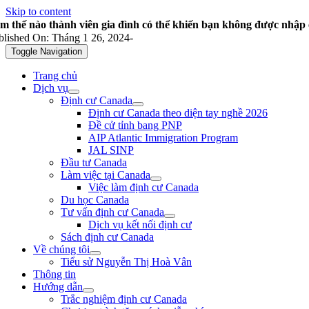
Skip to content
m thế nào thành viên gia đình có thể khiến bạn không được nhậ
blished On: Tháng 1 26, 2024
-
Toggle Navigation
Trang chủ
Dịch vụ
Định cư Canada
Định cư Canada theo diện tay nghề 2026
Đề cử tỉnh bang PNP
AIP Atlantic Immigration Program
JAL SINP
Đầu tư Canada
Làm việc tại Canada
Việc làm định cư Canada
Du học Canada
Tư vấn định cư Canada
Dịch vụ kết nối định cư
Sách định cư Canada
Về chúng tôi
Tiểu sử Nguyễn Thị Hoà Vân
Thông tin
Hướng dẫn
Trắc nghiệm định cư Canada