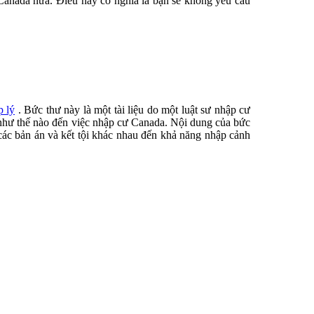
 Canada nữa. Điều này có nghĩa là bạn sẽ không yêu cầu
p lý
. Bức thư này là một tài liệu do một luật sư nhập cư
g như thế nào đến việc nhập cư Canada. Nội dung của bức
ác bản án và kết tội khác nhau đến khả năng nhập cảnh