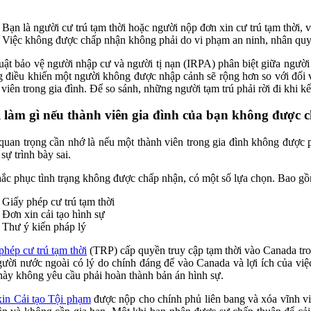
Bạn là người cư trú tạm thời hoặc người nộp đơn xin cư trú tạm thời, 
Việc không được chấp nhận không phải do vi phạm an ninh, nhân quy
uật bảo vệ người nhập cư và người tị nạn (IRPA) phân biệt giữa người 
 điều khiến một người không được nhập cảnh sẽ rộng hơn so với đối vớ
 viên trong gia đình. Để so sánh, những người tạm trú phải rời đi khi kế
 làm gì nếu thành viên gia đình của bạn không được
quan trọng cần nhớ là nếu một thành viên trong gia đình không được 
sự trình bày sai.
ắc phục tình trạng không được chấp nhận, có một số lựa chọn. Bao gồ
Giấy phép cư trú tạm thời
Đơn xin cải tạo hình sự
Thư ý kiến ​​pháp lý
phép cư trú tạm thời
(TRP) cấp quyền truy cập tạm thời vào Canada tro
gười nước ngoài có lý do chính đáng để vào Canada và lợi ích của việ
 này không yêu cầu phải hoàn thành bản án hình sự.
xin Cải tạo Tội phạm
được nộp cho chính phủ liên bang và xóa vĩnh vi