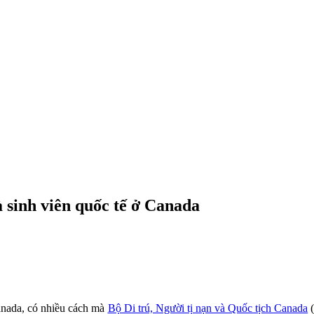
 sinh viên quốc tế ở Canada
Canada, có nhiều cách mà
Bộ Di trú, Người tị nạn và Quốc tịch Canada
(