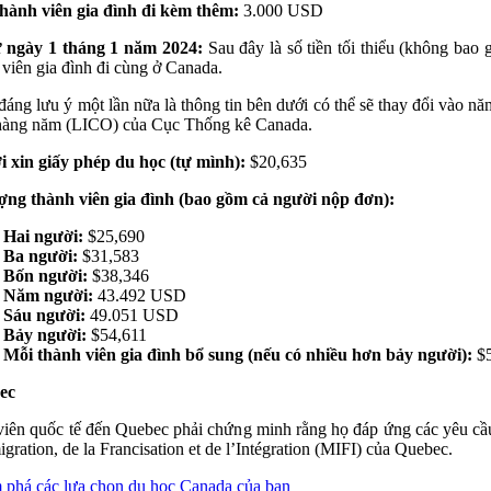
hành viên gia đình đi kèm thêm:
3.000 USD
 ngày 1 tháng 1 năm 2024:
Sau đây là số tiền tối thiểu (không ba
 viên gia đình đi cùng ở Canada.
đáng lưu ý một lần nữa là thông tin bên dưới có thể sẽ thay đổi vào 
hàng năm (LICO) của Cục Thống kê Canada.
 xin giấy phép du học (tự mình):
$20,635
ợng thành viên gia đình (bao gồm cả người nộp đơn):
Hai người:
$25,690
Ba người:
$31,583
Bốn người:
$38,346
Năm người:
43.492 USD
Sáu người:
49.051 USD
Bảy người:
$54,611
Mỗi thành viên gia đình bổ sung (nếu có nhiều hơn bảy người):
$5
ec
viên quốc tế đến Quebec phải chứng minh rằng họ đáp ứng các yêu cầu 
igration, de la Francisation et de l’Intégration (MIFI) của Quebec.
phá các lựa chọn du học Canada của bạn