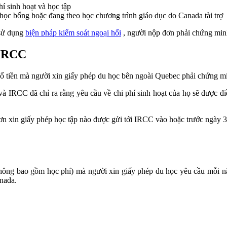
í sinh hoạt và học tập
học bổng hoặc đang theo học chương trình giáo dục do Canada tài trợ
 sử dụng
biện pháp kiểm soát ngoại hối
, người nộp đơn phải chứng minh
 IRCC
 số tiền mà người xin giấy phép du học bên ngoài Quebec phải chứng m
i và IRCC đã chỉ ra rằng yêu cầu về chi phí sinh hoạt của họ sẽ được 
đơn xin giấy phép học tập nào được gửi tới IRCC vào hoặc trước ngày 
(không bao gồm học phí) mà người xin giấy phép du học yêu cầu mỗi n
anada.