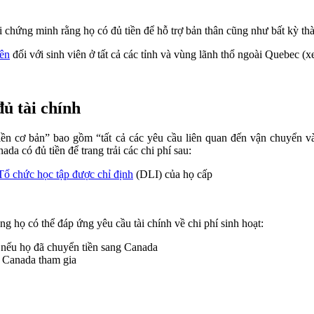
 chứng minh rằng họ có đủ tiền để hỗ trợ bản thân cũng như bất kỳ th
lên
đối với sinh viên ở tất cả các tỉnh và vùng lãnh thổ ngoài Quebec (
ủ tài chính
ền cơ bản” bao gồm “tất cả các yêu cầu liên quan đến vận chuyển và 
a có đủ tiền để trang trải các chi phí sau:
Tổ chức học tập được chỉ định
(DLI) của họ cấp
g họ có thể đáp ứng yêu cầu tài chính về chi phí sinh hoạt:
nếu họ đã chuyển tiền sang Canada
h Canada tham gia