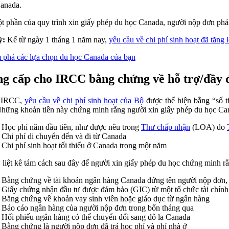
anada.
t phần của quy trình xin giấy phép du học Canada, người nộp đơn phải
ý:
Kể từ ngày 1 tháng 1 năm nay,
yêu cầu về chi phí sinh hoạt đã tăng 
phá các lựa chọn du học Canada của bạn
g cấp cho IRCC bằng chứng về hỗ trợ/đầy đ
 IRCC,
yêu cầu về chi phí sinh hoạt của Bộ
được thể hiện bằng “số ti
Những khoản tiền này chứng minh rằng người xin giấy phép du học Canad
Học phí năm đầu tiên, như được nêu trong
Thư chấp nhận
(LOA) do
Chi phí di chuyển đến và đi từ Canada
Chi phí sinh hoạt tối thiểu ở Canada trong một năm
liệt kê tám cách sau đây để người xin giấy phép du học chứng minh rằn
Bằng chứng về tài khoản ngân hàng Canada đứng tên người nộp đơn, 
Giấy chứng nhận đầu tư được đảm bảo (GIC) từ một tổ chức tài chín
Bằng chứng về khoản vay sinh viên hoặc giáo dục từ ngân hàng
Báo cáo ngân hàng của người nộp đơn trong bốn tháng qua
Hối phiếu ngân hàng có thể chuyển đổi sang đô la Canada
Bằng chứng là người nộp đơn đã trả học phí và phí nhà ở