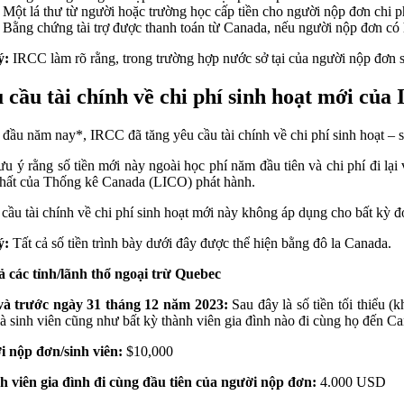
Một lá thư từ người hoặc trường học cấp tiền cho người nộp đơn chi ph
Bằng chứng tài trợ được thanh toán từ Canada, nếu người nộp đơn có 
ý:
IRCC làm rõ rằng, trong trường hợp nước sở tại của người nộp đơn
 cầu tài chính về chi phí sinh hoạt mới của
 đầu năm nay*, IRCC đã tăng yêu cầu tài chính về chi phí sinh hoạt –
ưu ý rằng số tiền mới này ngoài học phí năm đầu tiên và chi phí đi lạ
hất của Thống kê Canada (LICO) phát hành.
cầu tài chính về chi phí sinh hoạt mới này không áp dụng cho bất kỳ 
ý:
Tất cả số tiền trình bày dưới đây được thể hiện bằng đô la Canada.
ả các tỉnh/lãnh thổ ngoại trừ Quebec
và trước ngày 31 tháng 12 năm 2023:
Sau đây là số tiền tối thiểu 
là sinh viên cũng như bất kỳ thành viên gia đình nào đi cùng họ đến C
 nộp đơn/sinh viên:
$10,000
 viên gia đình đi cùng đầu tiên của người nộp đơn:
4.000 USD