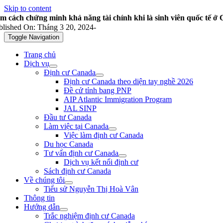
Skip to content
m cách chứng minh khả năng tài chính khi là sinh viên quốc tế ở
blished On: Tháng 3 20, 2024
-
Toggle Navigation
Trang chủ
Dịch vụ
Định cư Canada
Định cư Canada theo diện tay nghề 2026
Đề cử tỉnh bang PNP
AIP Atlantic Immigration Program
JAL SINP
Đầu tư Canada
Làm việc tại Canada
Việc làm định cư Canada
Du học Canada
Tư vấn định cư Canada
Dịch vụ kết nối định cư
Sách định cư Canada
Về chúng tôi
Tiểu sử Nguyễn Thị Hoà Vân
Thông tin
Hướng dẫn
Trắc nghiệm định cư Canada