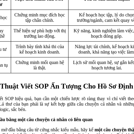
ơ
Chứng minh mục đích học
Kế hoạch học tập, lý do chọ
học
tập chân chính.
trường/ngành, cam kết quay v
ay
Thể hiện sự phù hợp với thị
Kỹ năng, kinh nghiệm làm việc,
hề
trường lao động.
hoạch đóng góp.
Trình bày tính khả thi của
Năng lực tài chính, kế hoạch k
 tư
kế hoạch kinh doanh.
doanh, khả năng tạo việc làm
Chứng minh mối quan hệ
Lịch sử mối quan hệ, sự gắn kết
n tụ
là thật.
hoạch tương lai.
Thuật Viết SOP Ấn Tượng Cho Hồ Sơ Định
ết SOP hiệu quả, bạn cần một chiến lược rõ ràng thay vì chỉ viết th
 Lá thư của bạn phải là sự kết hợp giữa câu chuyện cá nhân và nhữn
logic, sắc bén.
ầu bằng một câu chuyện cá nhân có liên quan
mở đầu bằng câu từ cứng nhắc kiểu mẫu, hãy kể
một câu chuyện th