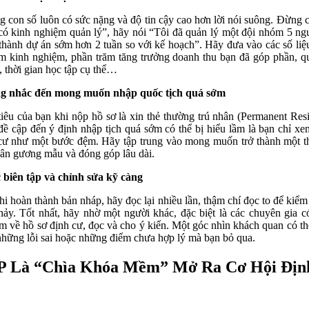
 con số luôn có sức nặng và độ tin cậy cao hơn lời nói suông. Đừng c
có kinh nghiệm quản lý”, hãy nói “Tôi đã quản lý một đội nhóm 5 ng
thành dự án sớm hơn 2 tuần so với kế hoạch”. Hãy đưa vào các số liệ
m kinh nghiệm, phần trăm tăng trưởng doanh thu bạn đã góp phần, 
, thời gian học tập cụ thể…
g nhắc đến mong muốn nhập quốc tịch quá sớm
iêu của bạn khi nộp hồ sơ là xin thẻ thường trú nhân (Permanent Resi
đề cập đến ý định nhập tịch quá sớm có thể bị hiểu lầm là bạn chỉ xe
cư như một bước đệm. Hãy tập trung vào mong muốn trở thành một 
hân gương mẫu và đóng góp lâu dài.
biên tập và chỉnh sửa kỹ càng
hi hoàn thành bản nháp, hãy đọc lại nhiều lần, thậm chí đọc to để kiểm 
chảy. Tốt nhất, hãy nhờ một người khác, đặc biệt là các chuyên gia c
m về hồ sơ định cư, đọc và cho ý kiến. Một góc nhìn khách quan có th
những lỗi sai hoặc những điểm chưa hợp lý mà bạn bỏ qua.
P Là “Chìa Khóa Mềm” Mở Ra Cơ Hội Địn