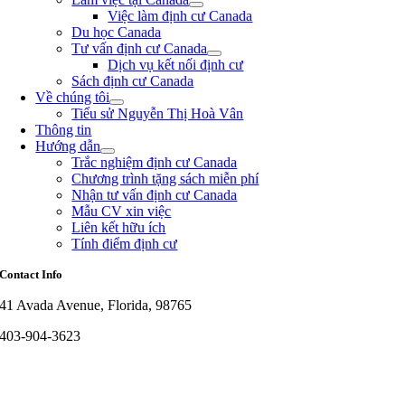
Việc làm định cư Canada
Du học Canada
Tư vấn định cư Canada
Dịch vụ kết nối định cư
Sách định cư Canada
Về chúng tôi
Tiểu sử Nguyễn Thị Hoà Vân
Thông tin
Hướng dẫn
Trắc nghiệm định cư Canada
Chương trình tặng sách miễn phí
Nhận tư vấn định cư Canada
Mẫu CV xin việc
Liên kết hữu ích
Tính điểm định cư
Contact Info
41 Avada Avenue, Florida, 98765
403-904-3623