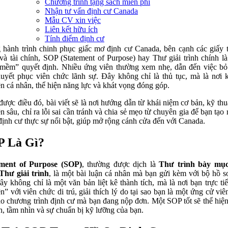
Chương trình tặng sách miễn phí
Nhận tư vấn định cư Canada
Mẫu CV xin việc
Liên kết hữu ích
Tính điểm định cư
 hành trình chinh phục giấc mơ định cư Canada, bên cạnh các giấy 
 và tài chính, SOP (Statement of Purpose) hay Thư giải trình chính là
mềm” quyết định. Nhiều ứng viên thường xem nhẹ, dẫn đến việc bỏ
huyết phục viên chức lãnh sự. Đây không chỉ là thủ tục, mà là nơi 
n cá nhân, thể hiện năng lực và khát vọng đóng góp.
được điều đó, bài viết sẽ là nơi hướng dẫn từ khái niệm cơ bản, kỹ thuậ
n sâu, chỉ ra lỗi sai cần tránh và chia sẻ mẹo từ chuyên gia để bạn tạo 
ịnh cư thực sự nổi bật, giúp mở rộng cánh cửa đến với Canada.
P Là Gì?
ement of Purpose (SOP)
, thường được dịch là
Thư trình bày mục
Thư giải trình
, là một bài luận cá nhân mà bạn gửi kèm với bộ hồ s
ây không chỉ là một văn bản liệt kê thành tích, mà là nơi bạn trực tiế
n” với viên chức di trú, giải thích lý do tại sao bạn là một ứng cử viê
ho chương trình định cư mà bạn đang nộp đơn. Một SOP tốt sẽ thể hiệ
nh, tầm nhìn và sự chuẩn bị kỹ lưỡng của bạn.