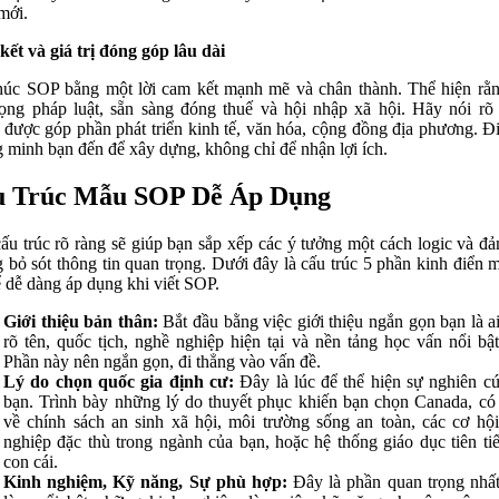
mới.
ết và giá trị đóng góp lâu dài
húc SOP bằng một lời cam kết mạnh mẽ và chân thành. Thể hiện rằ
rọng pháp luật, sẵn sàng đóng thuế và hội nhập xã hội. Hãy nói r
được góp phần phát triển kinh tế, văn hóa, cộng đồng địa phương. Đ
 minh bạn đến để xây dựng, không chỉ để nhận lợi ích.
u Trúc Mẫu SOP Dễ Áp Dụng
ấu trúc rõ ràng sẽ giúp bạn sắp xếp các ý tưởng một cách logic và đ
 bỏ sót thông tin quan trọng. Dưới đây là cấu trúc 5 phần kinh điển 
ể dễ dàng áp dụng khi viết SOP.
Giới thiệu bản thân:
Bắt đầu bằng việc giới thiệu ngắn gọn bạn là a
rõ tên, quốc tịch, nghề nghiệp hiện tại và nền tảng học vấn nổi bật
Phần này nên ngắn gọn, đi thẳng vào vấn đề.
Lý do chọn quốc gia định cư:
Đây là lúc để thể hiện sự nghiên c
bạn. Trình bày những lý do thuyết phục khiến bạn chọn Canada, có 
về chính sách an sinh xã hội, môi trường sống an toàn, các cơ hộ
nghiệp đặc thù trong ngành của bạn, hoặc hệ thống giáo dục tiên ti
con cái.
Kinh nghiệm, Kỹ năng, Sự phù hợp:
Đây là phần quan trọng nhấ