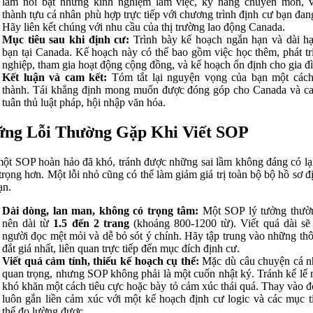
làm nổi bật những kinh nghiệm làm việc, kỹ năng chuyên môn, 
thành tựu cá nhân phù hợp trực tiếp với chương trình định cư bạn đan
Hãy liên kết chúng với nhu cầu của thị trường lao động Canada.
Mục tiêu sau khi định cư:
Trình bày kế hoạch ngắn hạn và dài h
bạn tại Canada. Kế hoạch này có thể bao gồm việc học thêm, phát tr
nghiệp, tham gia hoạt động cộng đồng, và kế hoạch ổn định cho gia đ
Kết luận và cam kết:
Tóm tắt lại nguyện vọng của bạn một các
thành. Tái khẳng định mong muốn được đóng góp cho Canada và c
tuân thủ luật pháp, hội nhập văn hóa.
ng Lỗi Thường Gặp Khi Viết SOP
một SOP hoàn hảo đã khó, tránh được những sai lầm không đáng có lạ
trọng hơn. Một lỗi nhỏ cũng có thể làm giảm giá trị toàn bộ bộ hồ sơ đ
ạn.
Dài dòng, lan man, không có trọng tâm:
Một SOP lý tưởng thườn
nên dài từ
1.5 đến 2 trang
(khoảng 800-1200 từ). Viết quá dài sẽ
người đọc mệt mỏi và dễ bỏ sót ý chính. Hãy tập trung vào những thô
đắt giá nhất, liên quan trực tiếp đến mục đích định cư.
Viết quá cảm tính, thiếu kế hoạch cụ thể:
Mặc dù câu chuyện cá n
quan trọng, nhưng SOP không phải là một cuốn nhật ký. Tránh kể lể
khó khăn một cách tiêu cực hoặc bày tỏ cảm xúc thái quá. Thay vào đ
luôn gắn liền cảm xúc với một kế hoạch định cư logic và các mục t
thể đo lường được.