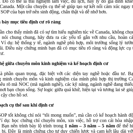
. Đó có thể là trải nghiệm làm việc, du lịch, hay lý do gia đình khi
Canada. Một câu chuyện cụ thể sẽ giúp tạo sự kết nối cảm xúc ngay 
 SOP của bạn trở nên sinh động, chân thật và dễ nhớ hơn.
 bày mục tiêu định cư rõ ràng
ần cho thấy mình đã có sự tìm hiểu nghiêm túc về Canada, không chọ
 nói chung chung, hãy đưa ra các yếu tố gắn với nhu cầu, hoàn c
 Ví dụ: hệ thống y tế, ngành nghề phù hợp, môi trường sống lý tưở
ái. Điều này chứng minh bạn đã có mục tiêu rõ ràng và động lực cụ 
cư.
hệ giữa chuyên môn kinh nghiệm và kế hoạch định cư
à phần quan trọng, đặc biệt với các diện tay nghề hoặc đầu tư. B
 minh chuyên môn và kinh nghiệm của mình phù hợp thị trường C
êu rõ mã NOC (mã ngành nghề), các kỹ năng, ngành nghề đang thiế
 nơi bạn chọn sống. Sự logic giữa quá khứ, hiện tại và tương lai sẽ giú
n cậy cho hồ sơ.
ạch cụ thể sau khi định cư
OP tốt không chỉ nói “tôi mong muốn”, mà cần có kế hoạch hành đ
Ví dụ: học chứng chỉ chuyên môn, xin việc, hỗ trợ con cái hòa nhậ
 Bạn nên trình bày lộ trình trong
1 năm – 3 năm – 5 năm
để thể h
 bị. Đây là minh chứng cho tư duy chiến lược và cam kết lâu dài vớ