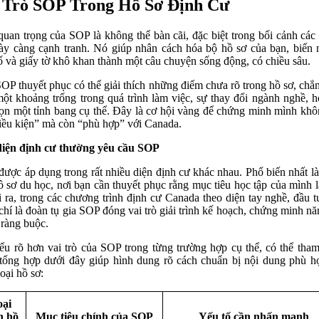
 Trò SOP Trong Hồ Sơ Định Cư
uan trọng của SOP là không thể bàn cãi, đặc biệt trong bối cảnh các
ày càng cạnh tranh. Nó giúp nhân cách hóa bộ hồ sơ của bạn, biến
ố và giấy tờ khô khan thành một câu chuyện sống động, có chiều sâu.
OP thuyết phục có thể giải thích những điểm chưa rõ trong hồ sơ, chẳ
ột khoảng trống trong quá trình làm việc, sự thay đổi ngành nghề, h
ọn một tỉnh bang cụ thể. Đây là cơ hội vàng để chứng minh mình khô
iều kiện” mà còn “phù hợp” với Canada.
diện định cư thường yêu cầu SOP
được áp dụng trong rất nhiều diện định cư khác nhau. Phổ biến nhất là
ồ sơ du học, nơi bạn cần thuyết phục rằng mục tiêu học tập của mình là
 ra, trong các chương trình định cư Canada theo diện tay nghề, đầu t
chí là đoàn tụ gia SOP đóng vai trò giải trình kế hoạch, chứng minh nă
 ràng buộc.
ểu rõ hơn vai trò của SOP trong từng trường hợp cụ thể, có thể tha
tổng hợp dưới đây giúp hình dung rõ cách chuẩn bị nội dung phù h
oại hồ sơ:
ại
h hồ
Mục tiêu chính của SOP
Yếu tố cần nhấn mạnh