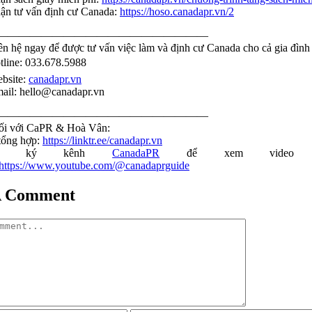
n tư vấn định cư Canada:
https://hoso.canadapr.vn/2
———————————————————
ên hệ ngay để được tư vấn việc làm và định cư Canada cho cả gia đình
tline: 033.678.5988
bsite:
canadapr.vn
ail: hello@canadapr.vn
———————————————————
ối với CaPR & Hoà Vân:
tổng hợp:
https://linktr.ee/canadapr.vn
ng ký kênh
CanadaPR
để xem video 
https://www.youtube.com/@canadaprguide
A Comment