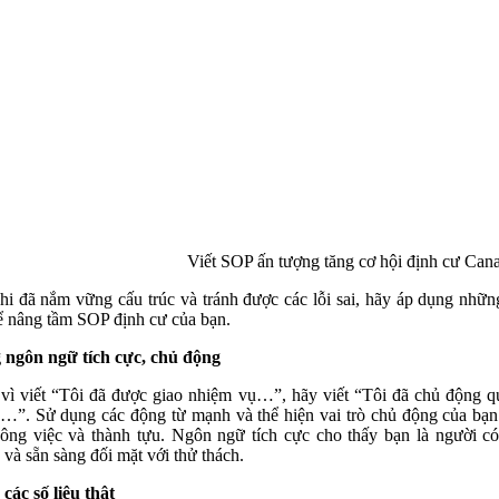
Viết SOP ấn tượng tăng cơ hội định cư Can
hi đã nắm vững cấu trúc và tránh được các lỗi sai, hãy áp dụng nhữ
ể nâng tầm SOP định cư của bạn.
ngôn ngữ tích cực, chủ động
vì viết “Tôi đã được giao nhiệm vụ…”, hãy viết “Tôi đã chủ động q
…”. Sử dụng các động từ mạnh và thể hiện vai trò chủ động của bạn
ông việc và thành tựu. Ngôn ngữ tích cực cho thấy bạn là người c
 và sẵn sàng đối mặt với thử thách.
các số liệu thật