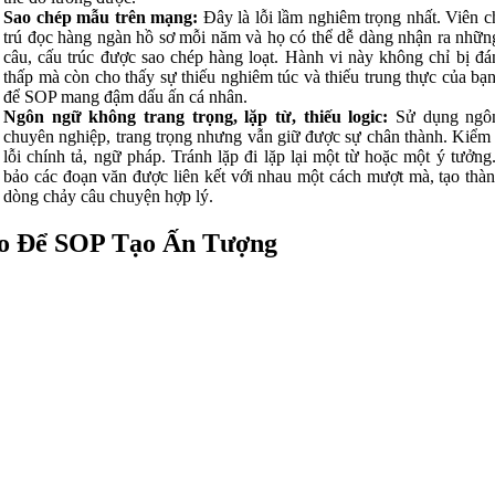
Sao chép mẫu trên mạng:
Đây là lỗi lầm nghiêm trọng nhất. Viên c
trú đọc hàng ngàn hồ sơ mỗi năm và họ có thể dễ dàng nhận ra nhữ
câu, cấu trúc được sao chép hàng loạt. Hành vi này không chỉ bị đá
thấp mà còn cho thấy sự thiếu nghiêm túc và thiếu trung thực của bạ
để SOP mang đậm dấu ấn cá nhân.
Ngôn ngữ không trang trọng, lặp từ, thiếu logic:
Sử dụng ngô
chuyên nghiệp, trang trọng nhưng vẫn giữ được sự chân thành. Kiểm 
lỗi chính tả, ngữ pháp. Tránh lặp đi lặp lại một từ hoặc một ý tưởn
bảo các đoạn văn được liên kết với nhau một cách mượt mà, tạo thà
dòng chảy câu chuyện hợp lý.
o Để SOP Tạo Ấn Tượng