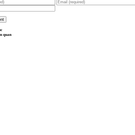
ục
ên quan