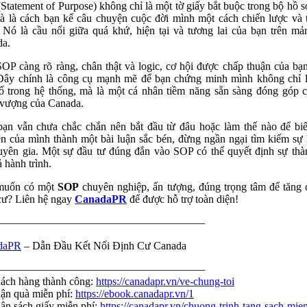
Statement of Purpose) không chỉ là một tờ giấy bắt buộc trong bộ hồ s
à là cách bạn kể câu chuyện cuộc đời mình một cách chiến lược và 
 Nó là cầu nối giữa quá khứ, hiện tại và tương lai của bạn trên mả
da.
OP càng rõ ràng, chân thật và logic, cơ hội được chấp thuận của bạ
Đây chính là công cụ mạnh mẽ để bạn chứng minh mình không chỉ 
ố trong hệ thống, mà là một cá nhân tiềm năng sẵn sàng đóng góp 
 vượng của Canada.
ạn vẫn chưa chắc chắn nên bắt đầu từ đâu hoặc làm thế nào để bi
n của mình thành một bài luận sắc bén, đừng ngần ngại tìm kiếm sự 
uyên gia. Một sự đầu tư đúng đắn vào SOP có thể quyết định sự thà
ả hành trình.
muốn có một
SOP
chuyên nghiệp, ấn tượng, đúng trọng tâm để tăng 
cư? Liên hệ ngay
CanadaPR
để được hỗ trợ toàn diện!
———————————————————
daPR
– Dẫn Đầu Kết Nối Định Cư Canada
———————————————————
ch hàng thành công:
https://canadapr.vn/ve-chung-toi
n quà miễn phí:
https://ebook.canadapr.vn/1
n sách giấy miễn phí:
https://canadapr.vn/chuong-trinh-tang-sach-mie