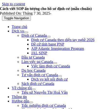
Skip to content
Cách viết SOP ấn tượng cho hồ sơ định cư (mẫu chuẩn)
Published On: Tháng 7 30, 2025
-
Toggle Navigation
Trang chủ
Dịch vụ
Định cư Canada
Định cư Canada theo diện tay nghề 2026
Đề cử tỉnh bang PNP
AIP Atlantic Immigration Program
JAL SINP
Đầu tư Canada
Làm việc tại Canada
Việc làm định cư Canada
Du học Canada
Tư vấn định cư Canada
Dịch vụ kết nối định cư
Sách định cư Canada
Về chúng tôi
Tiểu sử Nguyễn Thị Hoà Vân
Thông tin
Hướng dẫn
Trắc nghiệm định cư Canada