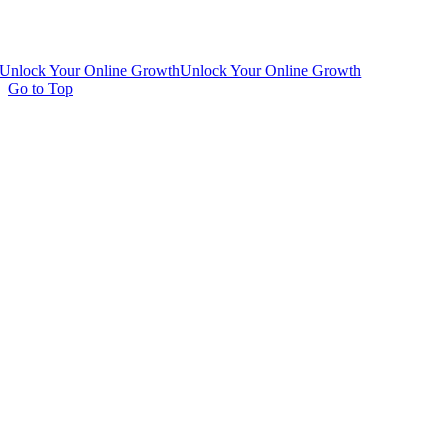
Unlock Your Online Growth
Unlock Your Online Growth
Go to Top