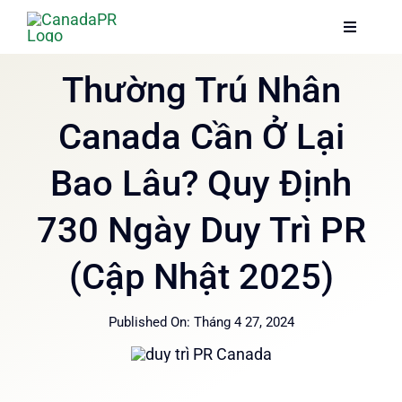
Skip
Toggle
Toggle
to
Navigati
Navigati
content
Trang chủ
Trang chủ
Thường Trú Nhân
Canada Cần Ở Lại
Dịch vụ
Dịch vụ
Bao Lâu? Quy Định
Về chúng tôi
Về chúng tôi
730 Ngày Duy Trì PR
Thông tin
Thông tin
(Cập Nhật 2025)
Hướng dẫn
Hướng dẫn
Published On: Tháng 4 27, 2024