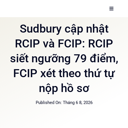
Skip
Toggle
to
Navigati
content
Trang 
Sudbury cập nhật
RCIP và FCIP: RCIP
Dịch vụ
siết ngưỡng 79 điểm,
Về chún
FCIP xét theo thứ tự
Thông t
nộp hồ sơ
Hướng 
Published On: Tháng 6 8, 2026