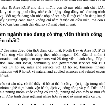
 Bay & Area RCIP cho rằng những con số này phản ánh chất lượ
đang có trong pool cũng như chất lượng cộng đồng mà chương trìn
vụ. Với người đang cân nhắc nộp hồ sơ, đây là một chỉ dấu đáng lưu ý
hấy ngưỡng cạnh tranh không chỉ nằm ở việc đủ điều kiện, mà còn
hồ sơ của bạn mạnh đến đâu so với mặt bằng chung.
m ngành nào đang có ứng viên thành công
ều nhất?
từ đầu năm 2026 đến thời điểm cập nhật, North Bay & Area RCIP đ
ơ cấu ứng viên thành công theo nhóm ngành. Dẫn đầu là nhóm tr
portation and equipment operators với 26 ứng viên thành công. Tiếp t
tion, law and social, community and government services với 15 
h với 14 hồ sơ, sales and service với 13 hồ sơ, business, finan
istration với 9 hồ sơ, và natural and applied sciences and related occup
hồ sơ.
vào cơ cấu này, có thể thấy số hồ sơ thành công hiện tại tập trung nhi
 nhóm nghề thực hành, vận hành, dịch vụ cộng đồng và y tế. Điều đó
hĩa những nhóm khác không có cơ hội, nhưng nó cho thấy rõ nhu cầ
ủa chương trình đang nghiêng nhiều hơn về một số mảng nghề cụ thể.