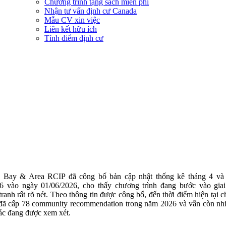
Chương trình tặng sách miễn phí
Nhận tư vấn định cư Canada
Mẫu CV xin việc
Liên kết hữu ích
Tính điểm định cư
 Bay & Area RCIP đã công bố bản cập nhật thống kê tháng 4 và
6 vào ngày 01/06/2026, cho thấy chương trình đang bước vào gia
tranh rất rõ nét. Theo thông tin được công bố, đến thời điểm hiện tại 
 đã cấp 78 community recommendation trong năm 2026 và vẫn còn nh
ác đang được xem xét.