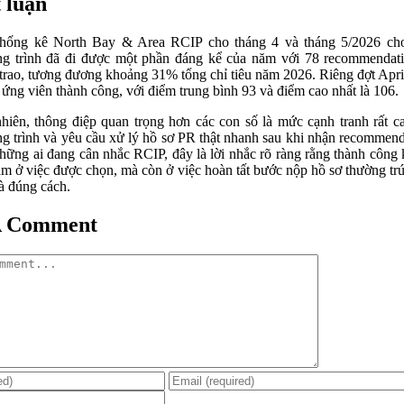
 luận
hống kê North Bay & Area RCIP cho tháng 4 và tháng 5/2026 ch
g trình đã đi được một phần đáng kể của năm với 78 recommendat
trao, tương đương khoảng 31% tổng chỉ tiêu năm 2026. Riêng đợt Apr
 ứng viên thành công, với điểm trung bình 93 và điểm cao nhất là 106.
hiên, thông điệp quan trọng hơn các con số là mức cạnh tranh rất c
g trình và yêu cầu xử lý hồ sơ PR thật nhanh sau khi nhận recommend
hững ai đang cân nhắc RCIP, đây là lời nhắc rõ ràng rằng thành công
ằm ở việc được chọn, mà còn ở việc hoàn tất bước nộp hồ sơ thường tr
à đúng cách.
A Comment