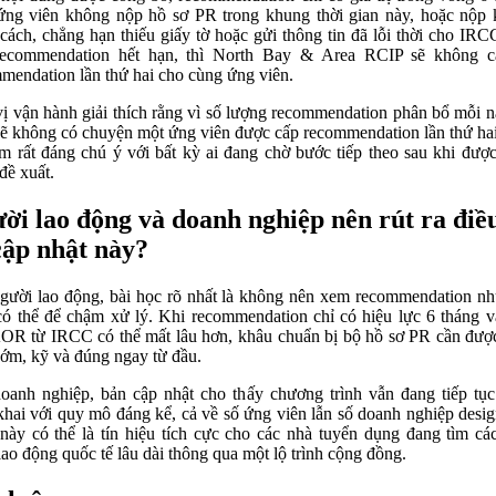
ng viên không nộp hồ sơ PR trong khung thời gian này, hoặc nộp
cách, chẳng hạn thiếu giấy tờ hoặc gửi thông tin đã lỗi thời cho IRC
recommendation hết hạn, thì North Bay & Area RCIP sẽ không cấ
mendation lần thứ hai cho cùng ứng viên.
ị vận hành giải thích rằng vì số lượng recommendation phân bổ mỗi 
sẽ không có chuyện một ứng viên được cấp recommendation lần thứ ha
ểm rất đáng chú ý với bất kỳ ai đang chờ bước tiếp theo sau khi đượ
đề xuất.
ời lao động và doanh nghiệp nên rút ra điều
cập nhật này?
gười lao động, bài học rõ nhất là không nên xem recommendation n
ó thể để chậm xử lý. Khi recommendation chỉ có hiệu lực 6 tháng v
OR từ IRCC có thể mất lâu hơn, khâu chuẩn bị bộ hồ sơ PR cần đượ
sớm, kỹ và đúng ngay từ đầu.
oanh nghiệp, bản cập nhật cho thấy chương trình vẫn đang tiếp tụ
 khai với quy mô đáng kể, cả về số ứng viên lẫn số doanh nghiệp desig
này có thể là tín hiệu tích cực cho các nhà tuyển dụng đang tìm cá
lao động quốc tế lâu dài thông qua một lộ trình cộng đồng.