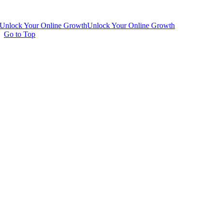
Unlock Your Online Growth
Unlock Your Online Growth
Go to Top