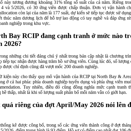
ố này tương đương khoảng 31% tổng số suất của cả năm. Riêng tro
 4 và 5/2026, có 30 ứng viên được chấp thuận. Đơn vị vận hành ch
allocation còn lại của năm là 177 suất, dự kiến sẽ tiếp tục được sử dụng
ết thúc năm dương lịch để hỗ trợ lao động có tay nghề và đáp ứng n
oanh nghiệp trong khu vực.
th Bay RCIP đang cạnh tranh ở mức nào t
 2026?
rong những chi tiết đáng chú ý nhất trong bản cập nhật là chương trì
họ tiếp tục nhận được hàng trăm hồ sơ ứng viên. Cùng lúc đó, số lượng
p được chỉ định cũng đã vượt mốc 200 doanh nghiệp.
ữ kiện này cho thấy quy mô vận hành của RCIP tại North Bay & Are
ng ở cả hai phía: phía doanh nghiệp tuyển dụng và phía ứng viên mu
mendation. Tuy nhiên, điều đó cũng đồng nghĩa mức cạnh tranh t
 hề thấp, nhất là khi số lượng suất phân bổ mỗi năm vẫn có giới hạn.
 quả riêng của đợt April/May 2026 nói lên 
thống kê được công bố, trong số các ứng viên thành công ở đợt thán
 5/2026, điểm trung bình là 93 điểm. Hồ sơ có điểm cao nhất đạt 106 đ