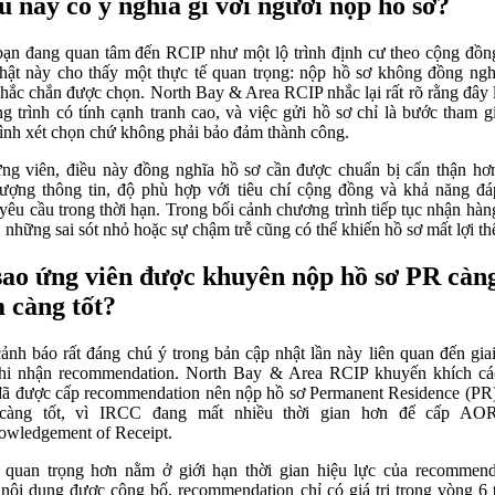
u này có ý nghĩa gì với người nộp hồ sơ?
ạn đang quan tâm đến RCIP như một lộ trình định cư theo cộng đồn
hật này cho thấy một thực tế quan trọng: nộp hồ sơ không đồng ngh
chắc chắn được chọn. North Bay & Area RCIP nhắc lại rất rõ rằng đây 
g trình có tính cạnh tranh cao, và việc gửi hồ sơ chỉ là bước tham g
rình xét chọn chứ không phải bảo đảm thành công.
ng viên, điều này đồng nghĩa hồ sơ cần được chuẩn bị cẩn thận hơ
lượng thông tin, độ phù hợp với tiêu chí cộng đồng và khả năng đ
yêu cầu trong thời hạn. Trong bối cảnh chương trình tiếp tục nhận hàn
, những sai sót nhỏ hoặc sự chậm trễ cũng có thể khiến hồ sơ mất lợi th
sao ứng viên được khuyên nộp hồ sơ PR càn
 càng tốt?
ảnh báo rất đáng chú ý trong bản cập nhật lần này liên quan đến gia
hi nhận recommendation. North Bay & Area RCIP khuyến khích c
đã được cấp recommendation nên nộp hồ sơ Permanent Residence (PR
càng tốt, vì IRCC đang mất nhiều thời gian hơn để cấp AOR
wledgement of Receipt.
quan trọng hơn nằm ở giới hạn thời gian hiệu lực của recommend
nội dung được công bố, recommendation chỉ có giá trị trong vòng 6 