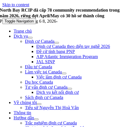
Skip to content
North Bay RCIP đã cấp 78 community recommendation trong
năm 2026, riêng đợt April/May có 30 hồ sơ thành công
Published On: Tháng 6 8, 2026
-
Toggle Navigation
Trang chủ
Dịch vụ
Định cư Canada
Định cư Canada theo diện tay nghề 2026
Đề cử tỉnh bang PNP
AIP Atlantic Immigration Program
JAL SINP
Đầu tư Canada
Làm việc tại Canada
Việc làm định cư Canada
Du học Canada
Tư vấn định cư Canada
Dịch vụ kết nối định cư
Sách định cư Canada
Về chúng tôi
Tiểu sử Nguyễn Thị Hoà Vân
Thông tin
Hướng dẫn
Trắc nghiệm định cư Canada