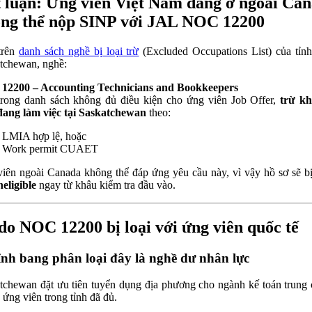
 luận: Ứng viên Việt Nam đang ở ngoài Ca
ng thể
nộp SINP với JAL NOC 12200
trên
danh sách nghề bị loại trừ
(Excluded Occupations List) của tỉn
tchewan, nghề:
12200 – Accounting Technicians and Bookkeepers
rong danh sách không đủ điều kiện cho ứng viên Job Offer,
trừ kh
đang làm việc tại Saskatchewan
theo:
LMIA hợp lệ, hoặc
Work permit CUAET
iên ngoài Canada không thể đáp ứng yêu cầu này, vì vậy hồ sơ sẽ b
neligible
ngay từ khâu kiểm tra đầu vào.
do NOC 12200 bị loại với ứng viên quốc tế
ỉnh bang phân loại đây là nghề dư nhân lực
tchewan đặt ưu tiên tuyển dụng địa phương cho ngành kế toán trung 
 ứng viên trong tỉnh đã đủ.