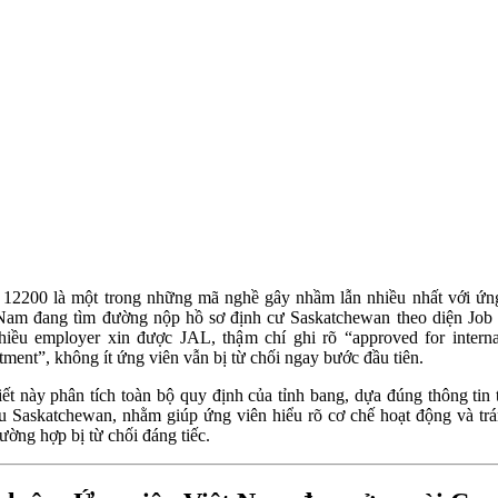
2200 là một trong những mã nghề gây nhầm lẫn nhiều nhất với ứn
Nam đang tìm đường nộp hồ sơ định cư Saskatchewan theo diện Job 
iều employer xin được JAL, thậm chí ghi rõ “approved for interna
itment”, không ít ứng viên vẫn bị từ chối ngay bước đầu tiên.
iết này phân tích toàn bộ quy định của tỉnh bang, dựa đúng thông tin 
iệu Saskatchewan, nhằm giúp ứng viên hiểu rõ cơ chế hoạt động và trá
rường hợp bị từ chối đáng tiếc.