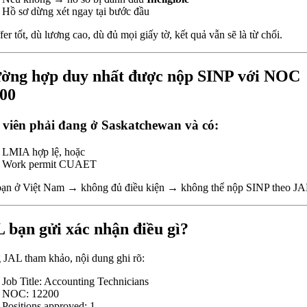
Hồ sơ dừng xét ngay tại bước đầu
er tốt, dù lương cao, dù đủ mọi giấy tờ, kết quả vẫn sẽ là từ chối.
ờng hợp duy nhất được nộp SINP với NOC
00
viên phải đang ở Saskatchewan và có:
LMIA hợp lệ, hoặc
Work permit CUAET
ạn ở Việt Nam → không đủ điều kiện → không thể nộp SINP theo JA
 bạn gửi xác nhận điều gì?
 JAL tham khảo, nội dung ghi rõ:
Job Title: Accounting Technicians
NOC: 12200
Positions approved: 1