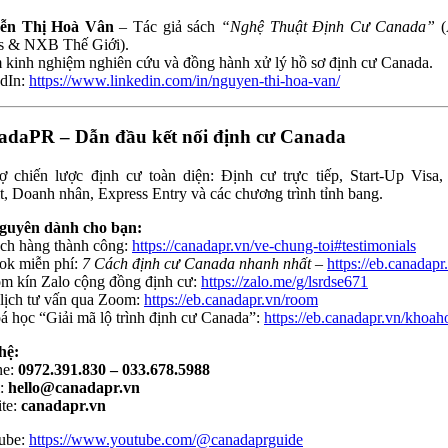
ễn Thị Hoà Vân
– Tác giả sách
“Nghệ Thuật Định Cư Canada”
(
s & NXB Thế Giới).
 kinh nghiệm nghiên cứu và đồng hành xử lý hồ sơ định cư Canada.
dIn:
https://www.linkedin.com/in/nguyen-thi-hoa-van/
adaPR – Dẫn đầu kết nối định cư Canada
ợ chiến lược định cư toàn diện: Định cư trực tiếp, Start-Up Visa
t, Doanh nhân, Express Entry và các chương trình tỉnh bang.
nguyên dành cho bạn:
ch hàng thành công:
https://canadapr.vn/ve-chung-toi#testimonials
ok miễn phí:
7 Cách định cư Canada nhanh nhất
–
https://eb.canadapr
m kín Zalo cộng đồng định cư:
https://zalo.me/g/lsrdse671
 lịch tư vấn qua Zoom:
https://eb.canadapr.vn/room
á học “Giải mã lộ trình định cư Canada”:
https://eb.canadapr.vn/khoah
hệ:
ne:
0972.391.830 – 033.678.5988
l:
hello@canadapr.vn
te:
canadapr.vn
ube:
https://www.youtube.com/@canadaprguide