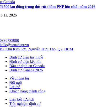
cư Canada
i 500 lao động trong đợt rút thăm PNP lớn nhất năm 2026
8 11, 2026
0336785988
hello@canadapr.vn
B2 Khu Kim Sơn, Nguyễn Hữu Thọ, Q7, HCM
Định cư diện tay nghề
Định cư diện kết hôn
Đầu tư định cư Canada
Định cư Canada 2026
Về chúng tôi
Đội ngũ
Lợi thế
Khách hàng thành công
Liên kết hữu ích
Trắc nghiệm định cư