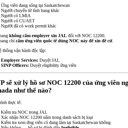
Ứng viên đang sống tại Saskatchewan
Người chuyển từ tỉnh bang khác
Người có LMIA
Người có CUAET
Người đã có work permit khác
 bang
không cấm employer xin JAL
đối với NOC 12200.
bang chỉ
cấm ứng viên quốc tế dùng NOC này để xin đề cử
.
ệ thống vận hành độc lập:
Employer Services:
Duyệt JAL
SINP Officers:
Duyệt eligibility ứng viên
P sẽ xử lý hồ sơ NOC 12200 của ứng viên n
ada như thế nào?
rình thực tế:
Kiểm tra NOC trong JAL
Xác nhận NOC 12200 nằm trong danh sách bị loại
Kiểm tra xem ứng viên có đang làm tại Saskatchewan không
Nếu không → hồ sơ bị đánh dấu
Ineligible