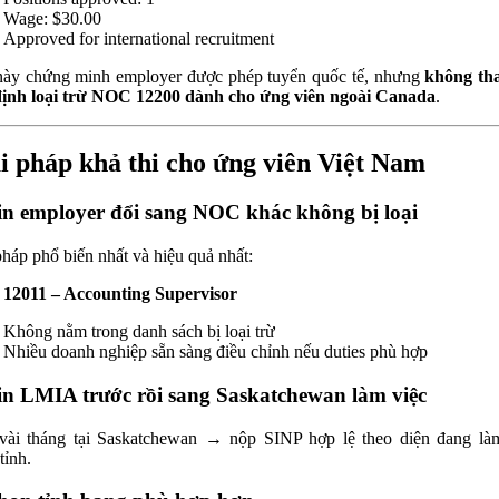
Wage: $30.00
Approved for international recruitment
ày chứng minh employer được phép tuyển quốc tế, nhưng
không th
ịnh loại trừ NOC 12200 dành cho ứng viên ngoài Canada
.
i pháp khả thi cho ứng viên Việt Nam
in employer đổi sang NOC khác không bị loại
pháp phổ biến nhất và hiệu quả nhất:
12011 – Accounting Supervisor
Không nằm trong danh sách bị loại trừ
Nhiều doanh nghiệp sẵn sàng điều chỉnh nếu duties phù hợp
in LMIA trước rồi sang Saskatchewan làm việc
ài tháng tại Saskatchewan → nộp SINP hợp lệ theo diện đang là
tỉnh.