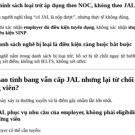
hính sách loại trừ áp dụng theo NOC, không theo JAL
 người nghĩ rằng “có JAL là nộp được”, nhưng thực tế không đúng.
hỉ xác nhận
employer đủ điều kiện tuyển dụng
, không xác nhận
ứn
ều kiện SINP
.
anh sách nghề bị loại là điều kiện ràng buộc bắt buộc
ghề nằm trong danh sách bị loại trừ, hồ sơ bị từ chối ngay từ bướ
 xét điểm, không xét IELTS, không xét offer.
sao tỉnh bang vẫn cấp JAL nhưng lại từ chối
 viên?
này xảy ra thường xuyên và là điểm gây nhầm lẫn lớn nhất.
AL phục vụ nhu cầu của
employer
, không phải
eligibili
ứng viên
yer có thể cần tuyển: