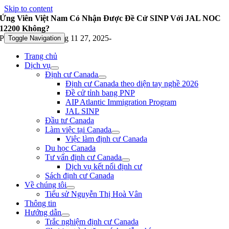
Skip to content
Ứng Viên Việt Nam Có Nhận Được Đề Cử SINP Với JAL NOC
12200 Không?
Published On: Tháng 11 27, 2025
-
Toggle Navigation
Trang chủ
Dịch vụ
Định cư Canada
Định cư Canada theo diện tay nghề 2026
Đề cử tỉnh bang PNP
AIP Atlantic Immigration Program
JAL SINP
Đầu tư Canada
Làm việc tại Canada
Việc làm định cư Canada
Du học Canada
Tư vấn định cư Canada
Dịch vụ kết nối định cư
Sách định cư Canada
Về chúng tôi
Tiểu sử Nguyễn Thị Hoà Vân
Thông tin
Hướng dẫn
Trắc nghiệm định cư Canada