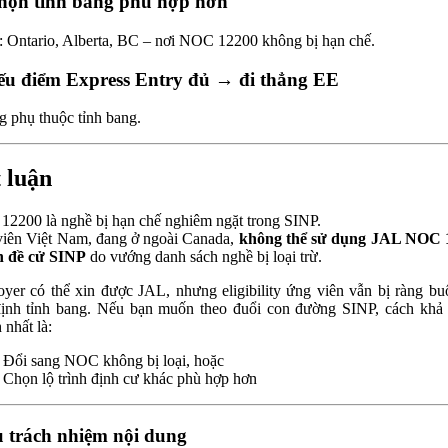
họn tỉnh bang phù hợp hơn
: Ontario, Alberta, BC – nơi NOC 12200 không bị hạn chế.
ếu điểm Express Entry đủ → đi thẳng EE
 phụ thuộc tỉnh bang.
 luận
2200 là nghề bị hạn chế nghiêm ngặt trong SINP.
iên Việt Nam, đang ở ngoài Canada,
không thể sử dụng JAL NOC 
n đề cử SINP
do vướng danh sách nghề bị loại trừ.
yer có thể xin được JAL, nhưng eligibility ứng viên vẫn bị ràng bu
ịnh tỉnh bang. Nếu bạn muốn theo đuổi con đường SINP, cách khả 
 nhất là:
Đổi sang NOC không bị loại, hoặc
Chọn lộ trình định cư khác phù hợp hơn
 trách nhiệm nội dung