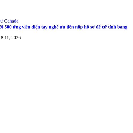
cư Canada
i 500 ứng viên diện tay nghề ưu tiên nộp hồ sơ đề cử tỉnh bang
8 11, 2026