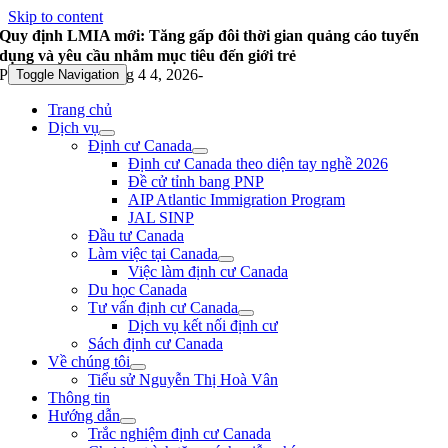
Skip to content
Quy định LMIA mới: Tăng gấp đôi thời gian quảng cáo tuyển
dụng và yêu cầu nhắm mục tiêu đến giới trẻ
Published On: Tháng 4 4, 2026
-
Toggle Navigation
Trang chủ
Dịch vụ
Định cư Canada
Định cư Canada theo diện tay nghề 2026
Đề cử tỉnh bang PNP
AIP Atlantic Immigration Program
JAL SINP
Đầu tư Canada
Làm việc tại Canada
Việc làm định cư Canada
Du học Canada
Tư vấn định cư Canada
Dịch vụ kết nối định cư
Sách định cư Canada
Về chúng tôi
Tiểu sử Nguyễn Thị Hoà Vân
Thông tin
Hướng dẫn
Trắc nghiệm định cư Canada