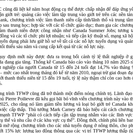
cũng đã liệt kê năm hoạt động cụ thể được chấp nhận để đáp ứng y
cận giới trẻ: quảng cáo việc làm tập trung vào giới trẻ trên các nền tả
ank, chương trình việc làm thanh niên cấp tỉnh/lãnh thổ và trung tâ
p sau trung học; hợp tác với các tổ chức giáo dục; tham gia các chương
làm thanh niên được công nhận như Canada Summer Jobs; tương t
đồng và các tổ chức phi lợi nhuận; và tiếp cận kỹ thuật số, mạng xã hộ
uyển dụng phải lưu giữ hồ sơ về tất cả các nỗ lực tuyển dụng và quả
 tối thiểu sáu năm và cung cấp kết quả từ các nỗ lực này.
uy định mới này được đưa ra trong bối cảnh tỷ lệ thất nghiệp ở gi
a đang gia tăng. Thống kê Canada báo cáo vào tháng 10 năm 2025 r
ất nghiệp của người Canada từ 15 đến 24 tuổi đạt 14,7% vào tháng
– mức cao nhất trong tháng đó kể từ năm 2010, ngoại trừ giai đoạn đại
ới thanh thiếu niên từ 15 đến 19 tuổi, tỷ lệ này thậm chí còn cao hơn
%.
g trình TFWP cũng đã trở thành một điểm nóng chính trị. Lãnh đạ
hủ Pierre Poilievre đã kêu gọi bãi bỏ vĩnh viễn chương trình này vào t
025, cho rằng nó làm giảm tiền lương và loại bỏ giới trẻ Canada kh
việc cấp thấp. Thủ tướng Mark Carney đã báo hiệu cải cách chương 
mạnh TFWP “phải có cách tiếp cận tập trung nhắm vào các lĩnh vực
cụ thể và nhu cầu ở các khu vực cụ thể”. Đồng thời, chính phủ liên ba
ã mở rộng chương trình cho các nhà tuyển dụng ở nông thôn, cho p
tới 15% lực lượng lao động thông qua các vị trí TFWP lương thấp (t