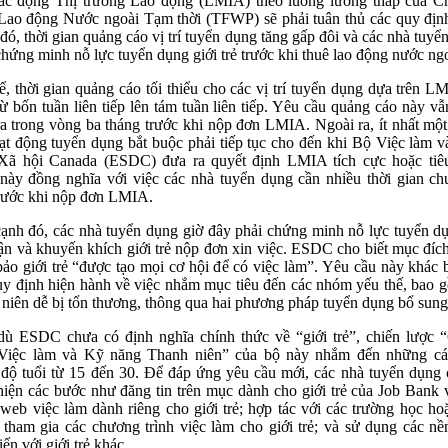
ác động Thị trường Lao động (LMIA) theo luồng lương thấp của 
 Lao động Nước ngoài Tạm thời (TFWP) sẽ phải tuân thủ các quy địn
đó, thời gian quảng cáo vị trí tuyển dụng tăng gấp đôi và các nhà tuyể
chứng minh nỗ lực tuyển dụng giới trẻ trước khi thuê lao động nước ngo
ể, thời gian quảng cáo tối thiểu cho các vị trí tuyển dụng dựa trên L
từ bốn tuần liên tiếp lên tám tuần liên tiếp. Yêu cầu quảng cáo này vẫ
ra trong vòng ba tháng trước khi nộp đơn LMIA. Ngoài ra, ít nhất một
ạt động tuyển dụng bắt buộc phải tiếp tục cho đến khi Bộ Việc làm v
 Xã hội Canada (ESDC) đưa ra quyết định LMIA tích cực hoặc tiê
này đồng nghĩa với việc các nhà tuyển dụng cần nhiều thời gian ch
rước khi nộp đơn LMIA.
ạnh đó, các nhà tuyển dụng giờ đây phải chứng minh nỗ lực tuyển d
cận và khuyến khích giới trẻ nộp đơn xin việc. ESDC cho biết mục đích
ảo giới trẻ “được tạo mọi cơ hội để có việc làm”. Yêu cầu này khác b
uy định hiện hành về việc nhắm mục tiêu đến các nhóm yếu thế, bao 
 niên dễ bị tổn thương, thông qua hai phương pháp tuyển dụng bổ sung
ù ESDC chưa có định nghĩa chính thức về “giới trẻ”, chiến lược 
 Việc làm và Kỹ năng Thanh niên” của bộ này nhắm đến những cá
 độ tuổi từ 15 đến 30. Để đáp ứng yêu cầu mới, các nhà tuyển dụng 
hiện các bước như đăng tin trên mục dành cho giới trẻ của Job Bank 
 web việc làm dành riêng cho giới trẻ; hợp tác với các trường học ho
 tham gia các chương trình việc làm cho giới trẻ; và sử dụng các nề
ến với giới trẻ khác.