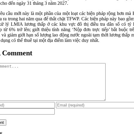
cho đến ngày 31 tháng 3 năm 2027.
êu cầu mới này là một phần của một loạt các biện pháp rộng hơn m
a ra trong hai năm qua để thắt chặt TFWP. Các biện pháp này bao gồm
ử lý LMIA lương thấp ở các khu vực đô thị điều tra dân số có tỷ l
p từ 6% trở lên; giới thiệu tính năng ‘Nộp đơn trực tiếp’ bắt buộc tr
 và giảm giới hạn số lượng lao động nước ngoài tạm thời lương thấp 
 dụng có thể thuê tại một địa điểm làm việc duy nhất.
A Comment
ục