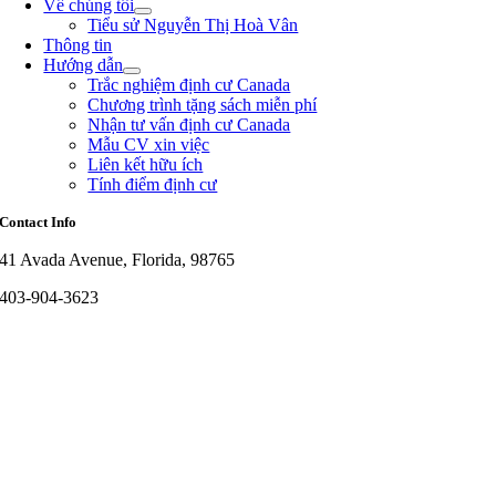
Về chúng tôi
Tiểu sử Nguyễn Thị Hoà Vân
Thông tin
Hướng dẫn
Trắc nghiệm định cư Canada
Chương trình tặng sách miễn phí
Nhận tư vấn định cư Canada
Mẫu CV xin việc
Liên kết hữu ích
Tính điểm định cư
Contact Info
41 Avada Avenue, Florida, 98765
403-904-3623