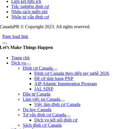
Liên kết hữu ích
Trắc nghiệm định cư
Nhận sách miễn phí
Nhận tư vấn định cư
CanadaPR © Copyright 2023. All rights reserved.
Page load link
Let’s Make Things Happen
Trang chủ
Dịch vụ
Định cư Canada
Định cư Canada theo diện tay nghề 2026
Đề cử tỉnh bang PNP
AIP Atlantic Immigration Program
JAL SINP
Đầu tư Canada
Làm việc tại Canada
Việc làm định cư Canada
Du học Canada
Tư vấn định cư Canada
Dịch vụ kết nối định cư
Sách định cư Canada