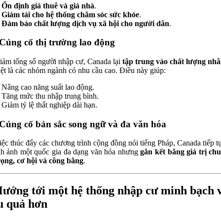
Ổn định giá thuê và giá nhà
.
Giảm tải cho hệ thống chăm sóc sức khỏe
.
Đảm bảo chất lượng dịch vụ xã hội cho người dân
.
 Củng cố thị trường lao động
iảm tổng số người nhập cư, Canada lại
tập trung vào chất lượng nhâ
iệt là các nhóm ngành có nhu cầu cao. Điều này giúp:
Nâng cao năng suất lao động.
Tăng mức thu nhập trung bình.
Giảm tỷ lệ thất nghiệp dài hạn.
 Củng cố bản sắc song ngữ và đa văn hóa
iệc thúc đẩy các chương trình cộng đồng nói tiếng Pháp, Canada tiếp t
ình ảnh một quốc gia đa dạng văn hóa nhưng
gắn kết bằng giá trị ch
rọng, cơ hội và công bằng
.
Hướng tới một hệ thống nhập cư minh bạch 
u quả hơn