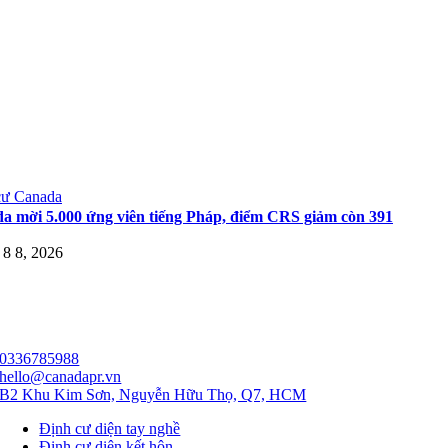
cư Canada
a mời 5.000 ứng viên tiếng Pháp, điểm CRS giảm còn 391
8 8, 2026
0336785988
hello@canadapr.vn
B2 Khu Kim Sơn, Nguyễn Hữu Thọ, Q7, HCM
Định cư diện tay nghề
Định cư diện kết hôn