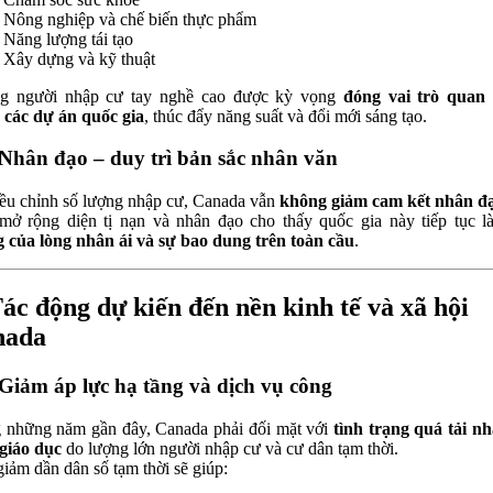
Nông nghiệp và chế biến thực phẩm
Năng lượng tái tạo
Xây dựng và kỹ thuật
g người nhập cư tay nghề cao được kỳ vọng
đóng vai trò quan 
 các dự án quốc gia
, thúc đẩy năng suất và đổi mới sáng tạo.
 Nhân đạo – duy trì bản sắc nhân văn
ều chỉnh số lượng nhập cư, Canada vẫn
không giảm cam kết nhân đ
mở rộng diện tị nạn và nhân đạo cho thấy quốc gia này tiếp tục 
 của lòng nhân ái và sự bao dung trên toàn cầu
.
Tác động dự kiến đến nền kinh tế và xã hội
nada
 Giảm áp lực hạ tầng và dịch vụ công
 những năm gần đây, Canada phải đối mặt với
tình trạng quá tải nh
 giáo dục
do lượng lớn người nhập cư và cư dân tạm thời.
giảm dần dân số tạm thời sẽ giúp: