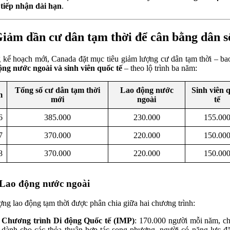
tiếp nhận dài hạn
.
Giảm dần cư dân tạm thời để cân bằng dân s
 kế hoạch mới, Canada đặt mục tiêu giảm lượng cư dân tạm thời – b
ộng nước ngoài và sinh viên quốc tế
– theo lộ trình ba năm:
Tổng số cư dân tạm thời
Lao động nước
Sinh viên 
m
mới
ngoài
tế
6
385.000
230.000
155.00
7
370.000
220.000
150.00
8
370.000
220.000
150.00
 Lao động nước ngoài
ợng lao động tạm thời được phân chia giữa hai chương trình:
Chương trình Di động Quốc tế (IMP)
: 170.000 người mỗi năm, c
dành cho các thỏa thuận hợp tác song phương, người có năng lực đặ