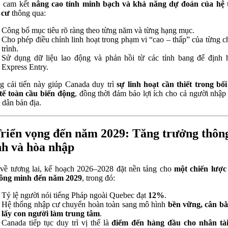
 cam kết
nâng cao tính minh bạch và khả năng dự đoán của hệ 
 cư
thông qua:
Công bố mục tiêu rõ ràng theo từng năm và từng hạng mục.
Cho phép điều chỉnh linh hoạt trong phạm vi “cao – thấp” của từng 
trình.
Sử dụng dữ liệu lao động và phản hồi từ các tỉnh bang để định
Express Entry.
 cải tiến này giúp Canada duy trì
sự linh hoạt cần thiết trong bố
tế toàn cầu biến động
, đồng thời đảm bảo lợi ích cho cả người nhập
 dân bản địa.
Triển vọng đến năm 2029: Tăng trưởng thôn
h và hòa nhập
về tương lai, kế hoạch 2026–2028 đặt nền tảng cho
một chiến lược
hông minh đến năm 2029
, trong đó:
Tỷ lệ người nói tiếng Pháp ngoài Quebec đạt
12%
.
Hệ thống nhập cư chuyển hoàn toàn sang mô hình
bền vững, cân b
lấy con người làm trung tâm
.
Canada tiếp tục duy trì vị thế là
điểm đến hàng đầu cho nhân tài