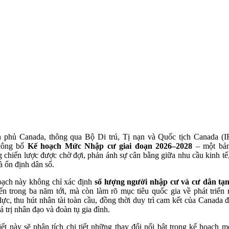
 phủ Canada, thông qua Bộ Di trú, Tị nạn và Quốc tịch Canada (
công bố
Kế hoạch Mức Nhập cư giai đoạn 2026–2028
– một bản
 chiến lược được chờ đợi, phản ánh sự cân bằng giữa nhu cầu kinh tế
à ổn định dân số.
ạch này không chỉ xác định
số lượng người nhập cư và cư dân tạ
ến trong ba năm tới, mà còn làm rõ mục tiêu quốc gia về phát triển
lực, thu hút nhân tài toàn cầu, đồng thời duy trì cam kết của Canada đ
á trị nhân đạo và đoàn tụ gia đình.
iết này sẽ phân tích chi tiết những thay đổi nổi bật trong kế hoạch mớ