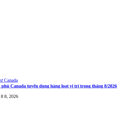
cư Canada
 phủ Canada tuyển dụng hàng loạt vị trí trong tháng 8/2026
8 8, 2026