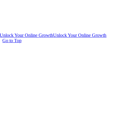
Unlock Your Online Growth
Unlock Your Online Growth
Go to Top