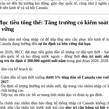
của nó đến thị trường lao động, giáo dục quốc tế, cũng như ý nghĩa 
ới nền kinh tế và xã hội Canada.
Mục tiêu tổng thể: Tăng trưởng có kiểm soát
 vững
hiều năm mở rộng nhập cư để đáp ứng nhu cầu phục hồi kinh tế h
 Canada đang hướng đến
sự ổn định và bền vững dài hạn
.
m 2026, IRCC đặt mục tiêu giảm dần số lượng cư dân tạm thời – b
viên quốc tế và lao động nước ngoài – đồng thời
duy trì mức nh
g trú ổn định ở 380.000 người mỗi năm
trong giai đoạn 2026–2028
 tâm của kế hoạch là:
Giảm dân số tạm thời xuống
dưới 5% tổng dân số Canada vào cuố
2027
.
Ổn định số lượng thường trú nhân mới, tập trung vào nhóm nhập cư k
chất lượng cao.
Tiếp tục ưu tiên các hồ sơ mang tính nhân đạo và đoàn tụ gia đình.
ều chỉnh này nhằm đảm bảo rằng hệ thống nhập cư Canada không c
ược nhu cầu nhân lực trước mắt mà còn
duy trì cân bằng xã hội 