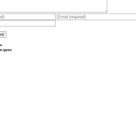
ục
ên quan