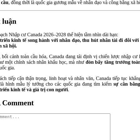
cầu
, đồng thời là quốc gia gương mẫu về nhân đạo và công bằng xã hộ
 luận
ạch Nhập cư Canada 2026–2028 thể hiện tầm nhìn dài hạn:
triển kinh tế song hành với nhân đạo, thu hút nhân tài đi đôi với
 xã hội.
 bối cảnh toàn cầu hóa, Canada đang tái định vị chiến lược nhập cư
hư một chính sách nhân khẩu học, mà như
đòn bẩy tăng trưởng toà
uốc gia.
ách tiếp cận thận trọng, linh hoạt và nhân văn, Canada tiếp tục khẳn
là hình mẫu lý tưởng cho các quốc gia đang tìm kiếm
sự cân bằng
triển kinh tế và giá trị con người
.
A Comment