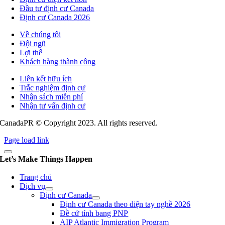
Đầu tư định cư Canada
Định cư Canada 2026
Về chúng tôi
Đội ngũ
Lợi thế
Khách hàng thành công
Liên kết hữu ích
Trắc nghiệm định cư
Nhận sách miễn phí
Nhận tư vấn định cư
CanadaPR © Copyright 2023. All rights reserved.
Page load link
Let’s Make Things Happen
Trang chủ
Dịch vụ
Định cư Canada
Định cư Canada theo diện tay nghề 2026
Đề cử tỉnh bang PNP
AIP Atlantic Immigration Program