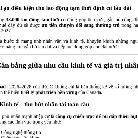
 Tạo điều kiện cho lao động tạm thời định cư lâu dài
ảng
33.000 lao động tạm thời
có đóng góp tích cực, gắn bó cộng đ
thuế đầy đủ sẽ được
ưu tiên chuyển đổi sang thường trú
trong ha
–2027.
à bước đi mang tính nhân văn và kinh tế, khuyến khích những ngư
có năng lực gắn bó lâu dài và tiếp tục đóng góp cho đất nước.
Cân bằng giữa nhu cầu kinh tế và giá trị nhâ
ạch 2026–2028 của IRCC không chỉ là bản thống kê về số lượng n
n thể hiện
triết lý phát triển bền vững
của Canada.
 Kinh tế – thu hút nhân tài toàn cầu
 phủ nhấn mạnh nhập cư là
công cụ chiến lược để bù đắp thiếu hụ
ong các lĩnh vực trọng yếu như:
Công nghệ thông tin
Chăm sóc sức khỏe