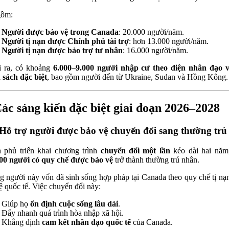
gồm:
Người được bảo vệ trong Canada
: 20.000 người/năm.
Người tị nạn được Chính phủ tài trợ
: hơn 13.000 người/năm.
Người tị nạn được bảo trợ tư nhân
: 16.000 người/năm.
i ra, có khoảng
6.000–9.000 người nhập cư theo diện nhân đạo v
 sách đặc biệt
, bao gồm người đến từ Ukraine, Sudan và Hồng Kông.
Các sáng kiến đặc biệt giai đoạn 2026–2028
 Hỗ trợ người được bảo vệ chuyển đổi sang thường trú
 phủ triển khai chương trình
chuyển đổi một lần
kéo dài hai năm
00 người có quy chế được bảo vệ
trở thành thường trú nhân.
 người này vốn đã sinh sống hợp pháp tại Canada theo quy chế tị nạ
ệ quốc tế. Việc chuyển đổi này:
Giúp họ
ổn định cuộc sống lâu dài
.
Đẩy nhanh quá trình hòa nhập xã hội.
Khẳng định
cam kết nhân đạo quốc tế
của Canada.