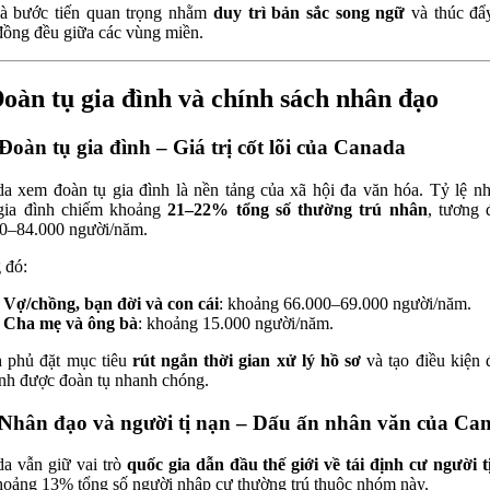
à bước tiến quan trọng nhằm
duy trì bản sắc song ngữ
và thúc đẩ
 đồng đều giữa các vùng miền.
Đoàn tụ gia đình và chính sách nhân đạo
 Đoàn tụ gia đình – Giá trị cốt lõi của Canada
a xem đoàn tụ gia đình là nền tảng của xã hội đa văn hóa. Tỷ lệ n
gia đình chiếm khoảng
21–22% tổng số thường trú nhân
, tương
0–84.000 người/năm.
 đó:
Vợ/chồng, bạn đời và con cái
: khoảng 66.000–69.000 người/năm.
Cha mẹ và ông bà
: khoảng 15.000 người/năm.
 phủ đặt mục tiêu
rút ngắn thời gian xử lý hồ sơ
và tạo điều kiện 
ình được đoàn tụ nhanh chóng.
 Nhân đạo và người tị nạn – Dấu ấn nhân văn của Ca
a vẫn giữ vai trò
quốc gia dẫn đầu thế giới về tái định cư người t
hoảng 13% tổng số người nhập cư thường trú thuộc nhóm này.