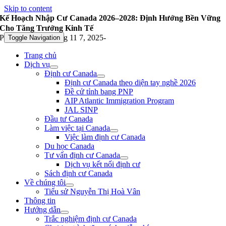
Skip to content
Kế Hoạch Nhập Cư Canada 2026–2028: Định Hướng Bền Vững
Cho Tăng Trưởng Kinh Tế
Published On: Tháng 11 7, 2025
-
Toggle Navigation
Trang chủ
Dịch vụ
Định cư Canada
Định cư Canada theo diện tay nghề 2026
Đề cử tỉnh bang PNP
AIP Atlantic Immigration Program
JAL SINP
Đầu tư Canada
Làm việc tại Canada
Việc làm định cư Canada
Du học Canada
Tư vấn định cư Canada
Dịch vụ kết nối định cư
Sách định cư Canada
Về chúng tôi
Tiểu sử Nguyễn Thị Hoà Vân
Thông tin
Hướng dẫn
Trắc nghiệm định cư Canada