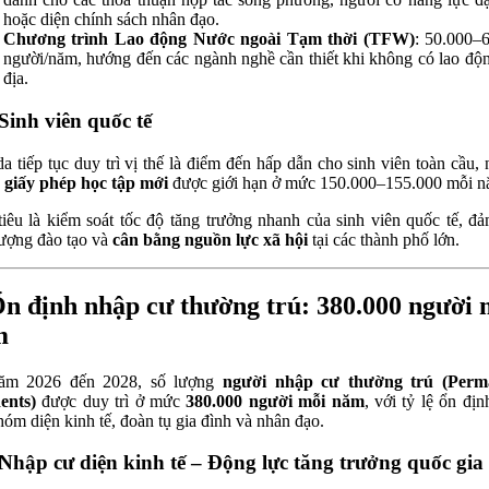
hoặc diện chính sách nhân đạo.
Chương trình Lao động Nước ngoài Tạm thời (TFW)
: 50.000–
người/năm, hướng đến các ngành nghề cần thiết khi không có lao độ
địa.
 Sinh viên quốc tế
a tiếp tục duy trì vị thế là điểm đến hấp dẫn cho sinh viên toàn cầu,
g
giấy phép học tập mới
được giới hạn ở mức 150.000–155.000 mỗi n
iêu là kiểm soát tốc độ tăng trưởng nhanh của sinh viên quốc tế, đ
lượng đào tạo và
cân bằng nguồn lực xã hội
tại các thành phố lớn.
Ổn định nhập cư thường trú: 380.000 người 
m
ăm 2026 đến 2028, số lượng
người nhập cư thường trú (Perm
ents)
được duy trì ở mức
380.000 người mỗi năm
, với tỷ lệ ổn địn
hóm diện kinh tế, đoàn tụ gia đình và nhân đạo.
 Nhập cư diện kinh tế – Động lực tăng trưởng quốc gia