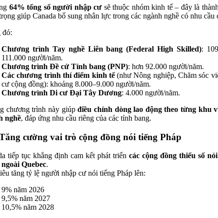
ng
64% tổng số người nhập cư
sẽ thuộc nhóm kinh tế – đây là thàn
trọng giúp Canada bổ sung nhân lực trong các ngành nghề có nhu cầu 
 đó:
Chương trình Tay nghề Liên bang (Federal High Skilled)
: 10
111.000 người/năm.
Chương trình Đề cử Tỉnh bang (PNP)
: hơn 92.000 người/năm.
Các chương trình thí điểm kinh tế
(như Nông nghiệp, Chăm sóc vi
cư cộng đồng): khoảng 8.000–9.000 người/năm.
Chương trình Di cư Đại Tây Dương
: 4.000 người/năm.
 chương trình này giúp
điều chỉnh dòng lao động theo từng khu 
h nghề
, đáp ứng nhu cầu riêng của các tỉnh bang.
 Tăng cường vai trò cộng đồng nói tiếng Pháp
a tiếp tục khẳng định cam kết phát triển
các cộng đồng thiểu số nói
 ngoài Quebec
.
iêu tăng tỷ lệ người nhập cư nói tiếng Pháp lên:
9% năm 2026
9,5% năm 2027
10,5% năm 2028