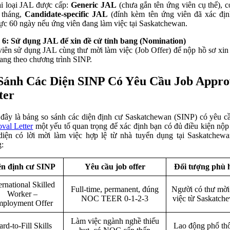
i loại JAL được cấp:
Generic JAL
(chưa gắn tên ứng viên cụ thể), c
 tháng,
Candidate-specific JAL
(đính kèm tên ứng viên đã xác địn
lực 60 ngày nếu ứng viên đang làm việc tại Saskatchewan.
6: Sử dụng JAL để xin đề cử tỉnh bang (Nomination)
iên sử dụng JAL cùng thư mời làm việc (Job Offer) để nộp hồ sơ xin
bang theo chương trình SINP.
Sánh Các Diện SINP Có Yêu Cầu Job Appro
ter
đây là bảng so sánh các diện định cư Saskatchewan (SINP) có yêu 
val Letter
một yếu tố quan trọng để xác định bạn có đủ điều kiện nộp
diện có lời mời làm việc hợp lệ từ nhà tuyển dụng tại Saskatchew
:
ện định cư SINP
Yêu cầu job offer
Đối tượng phù 
ernational Skilled
Full-time, permanent, đúng
Người có thư mời
Worker –
NOC TEER 0-1-2-3
việc từ Saskatch
ployment Offer
Làm việc ngành nghề thiếu
rd-to-Fill Skills
Lao động phổ th