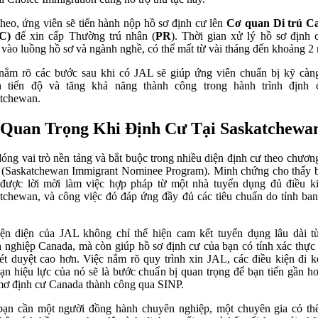
theo, ứng viên sẽ tiến hành nộp hồ sơ định cư lên
Cơ quan Di trú C
C)
để xin cấp Thường trú nhân (
PR
). Thời gian xử lý hồ sơ định 
 vào luồng hồ sơ và ngành nghề, có thể mất từ vài tháng đến khoảng 2
nắm rõ các bước sau khi có JAL sẽ giúp ứng viên chuẩn bị kỹ càn
h tiến độ và tăng khả năng thành công trong hành trình định c
tchewan.
 Quan Trọng Khi Định Cư Tại Saskatchewa
óng vai trò nền tảng và bắt buộc trong nhiều diện định cư theo chương
(Saskatchewan Immigrant Nominee Program). Minh chứng cho thấy 
được lời mời làm việc hợp pháp từ một nhà tuyển dụng đủ điều ki
tchewan, và công việc đó đáp ứng đầy đủ các tiêu chuẩn do tỉnh ba
ện diện của JAL không chỉ thể hiện cam kết tuyển dụng lâu dài t
 nghiệp Canada, mà còn giúp hồ sơ định cư của bạn có tính xác thực
xét duyệt cao hơn. Việc nắm rõ quy trình xin JAL, các điều kiện đi 
hạn hiệu lực của nó sẽ là bước chuẩn bị quan trọng để bạn tiến gần h
mơ định cư Canada thành công qua SINP.
ạn cần một người đồng hành chuyên nghiệp, một chuyên gia có th