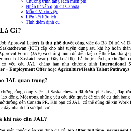
Chương trình tặng sách miễn phí
Nhận tư vấn định cư Canada
Mẫu CV xin việc
Liên kết hữu ích
Tính điểm định cư
 Là Gì?
Job Approval Letter) là
thư phê duyệt công việc
do Bộ Di trú và Đ
Saskatchewan (ICT) cấp cho nhà tuyển dụng sau khi họ hoàn thà
Approval Form” (JAF) và chứng minh đủ điều kiện để thuê lao động q
rnment of Saskatchewan). Đây là tài liệu bắt buộc nếu bạn xin định c
 có yêu cầu JAL, chẳng hạn như chương trình
International S
er – Employment Offer
hoặc
Agriculture/Health Talent Pathways
ao JAL quan trọng?
chứng rằng công việc tại Saskatchewan đã được phê duyệt, đáp ứn
 lao động. Một trong những yêu cầu tiên quyết để xin đề cử tỉnh bang
mở đường đến Canada PR. Khi bạn có JAL, có thể dùng để xin Work 
úc đẩy nhanh hồ sơ định cư.
à khi nào cần JAL?
ng viên thuộc diện xin định cư có
Job Offer full-time, permanent
t