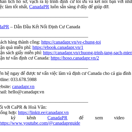
hân tích hồ sơ, vạch ra lộ trình định cư tối ưu và kết nối bạn với nh
iệc làm tốt nhất,
CanadaPR
luôn sẵn sàng ở đây để giúp đỡ.
———————————————————
daPR
– Dẫn Đầu Kết Nối Định Cư Canada
———————————————————
ch hàng thành công:
https://canadapr.vn/ve-chung-toi
n quà miễn phí:
https://ebook.canadapr.vn/1
n sách giấy miễn phí:
https://canadapr.vn/chuong-trinh-tang-sach-mie
n tư vấn định cư Canada:
https://hoso.canadapr.vn/2
———————————————————
ên hệ ngay để được tư vấn việc làm và định cư Canada cho cả gia đình
tline: 033.678.5988
bsite:
canadapr.vn
ail: hello@canadapr.vn
———————————————————
ối với CaPR & Hoà Vân:
tổng hợp:
https://linktr.ee/canadapr.vn
ng ký kênh
CanadaPR
để xem video 
https://www.youtube.com/@canadaprguide