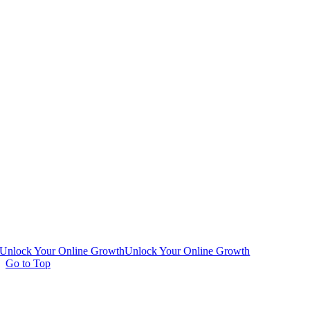
Unlock Your Online Growth
Unlock Your Online Growth
Go to Top