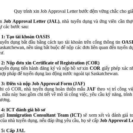
Quy trình xin Job Approval Letter bước đệm vững chắc cho gi
in
Job Approval Letter (JAL)
, nhà tuyển dụng và ứng viên cần thự
tự các bước sau:
 1: Tạo tài khoản OASIS
uyển dụng bắt đầu bằng cách tạo tài khoản trên cổng thông tin
OAS
Saskatchewan, nền tảng bắt buộc để nộp các đơn liên quan đến tuyển d
cư.
2: Nộp đơn xin Certificate of Registration (COR)
uyển dụng tiến hành đăng ký và nộp hồ sơ xin
COR
giấy phép xác n
hợp pháp để tuyển dụng lao động nước ngoài tại Saskatchewan.
 3: Điền và nộp Job Approval Form (JAF)
hi có COR, nhà tuyển dụng hoàn thiện mẫu
JAF
theo vị trí công vi
, mẫu này bao gồm chi tiết về mô tả công việc, yêu cầu kỹ năng, trình
ương.
4: ICT đánh giá hồ sơ
ngũ
Immigration Consultant Team (ICT)
sẽ xem xét và đánh giá t
 của nhà tuyển dụng, nếu đáp ứng yêu cầu, họ sẽ cấp
Job Approval Le
 5: Cấp JAL