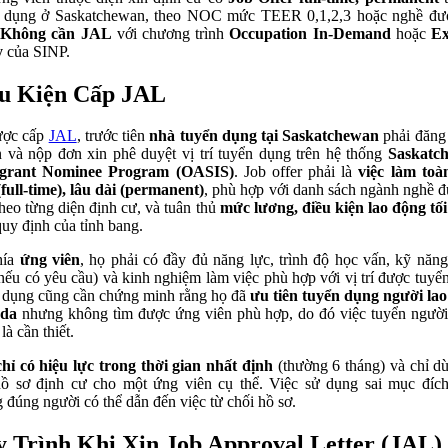
 dụng ở Saskatchewan, theo NOC mức TEER 0,1,2,3 hoặc nghề đư
.
Không cần JAL
với chương trình
Occupation In-Demand
hoặc
Ex
y
của SINP.
u Kiện Cấp JAL
ược cấp
JAL
, trước tiên
nhà tuyển dụng tại Saskatchewan
phải đăng 
 và nộp đơn xin phê duyệt vị trí tuyển dụng trên hệ thống
Saskatc
grant Nominee Program (OASIS)
. Job offer phải là
việc làm toà
(full-time), lâu dài (permanent)
, phù hợp với danh sách ngành nghề đ
theo từng diện định cư, và tuân thủ
mức lương, điều kiện lao động tối
quy định của tỉnh bang.
hía
ứng viên
, họ phải có đầy đủ năng lực, trình độ học vấn, kỹ năn
nếu có yêu cầu) và kinh nghiệm làm việc phù hợp với vị trí được tuyể
 dụng cũng cần chứng minh rằng họ đã
ưu tiên tuyển dụng người la
da
nhưng không tìm được ứng viên phù hợp, do đó việc tuyển ngườ
là cần thiết.
chỉ có hiệu lực trong thời gian nhất định
(thường 6 tháng) và chỉ d
ồ sơ định cư cho một ứng viên cụ thể. Việc sử dụng sai mục đíc
 đúng người có thể dẫn đến việc từ chối hồ sơ.
 Trình Khi Xin Job Approval Letter (JAL)