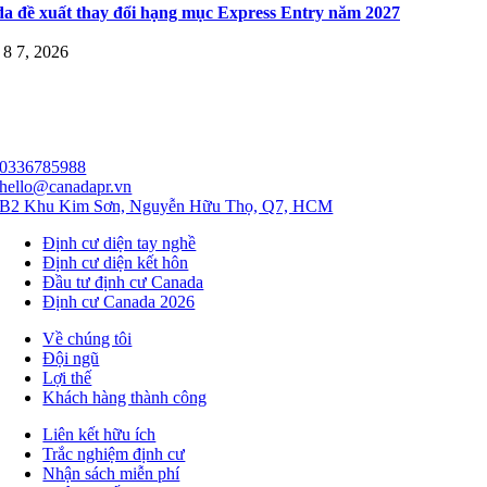
a đề xuất thay đổi hạng mục Express Entry năm 2027
8 7, 2026
0336785988
hello@canadapr.vn
B2 Khu Kim Sơn, Nguyễn Hữu Thọ, Q7, HCM
Định cư diện tay nghề
Định cư diện kết hôn
Đầu tư định cư Canada
Định cư Canada 2026
Về chúng tôi
Đội ngũ
Lợi thế
Khách hàng thành công
Liên kết hữu ích
Trắc nghiệm định cư
Nhận sách miễn phí