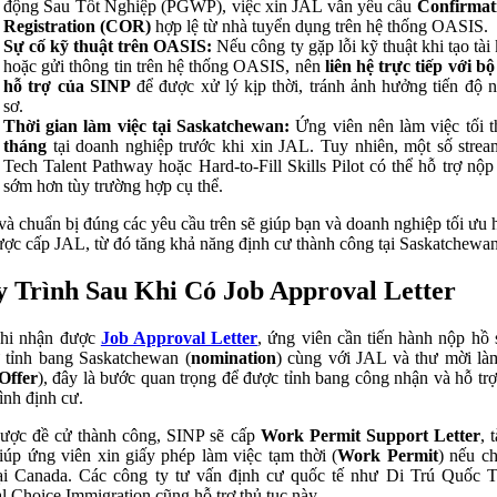
động Sau Tốt Nghiệp (PGWP), việc xin JAL vẫn yêu cầu
Confirmat
Registration (COR)
hợp lệ từ nhà tuyển dụng trên hệ thống OASIS.
Sự cố kỹ thuật trên OASIS:
Nếu công ty gặp lỗi kỹ thuật khi tạo tài
hoặc gửi thông tin trên hệ thống OASIS, nên
liên hệ trực tiếp với b
hỗ trợ của SINP
để được xử lý kịp thời, tránh ảnh hưởng tiến độ 
sơ.
Thời gian làm việc tại Saskatchewan:
Ứng viên nên làm việc tối 
tháng
tại doanh nghiệp trước khi xin JAL. Tuy nhiên, một số stre
Tech Talent Pathway hoặc Hard-to-Fill Skills Pilot có thể hỗ trợ nộp
sớm hơn tùy trường hợp cụ thể.
và chuẩn bị đúng các yêu cầu trên sẽ giúp bạn và doanh nghiệp tối ưu 
ược cấp JAL, từ đó tăng khả năng định cư thành công tại Saskatchewa
 Trình Sau Khi Có Job Approval Letter
khi nhận được
Job Approval Letter
, ứng viên cần tiến hành nộp hồ 
 tỉnh bang Saskatchewan (
nomination
) cùng với JAL và thư mời là
Offer
), đây là bước quan trọng để được tỉnh bang công nhận và hỗ trợ
rình định cư.
ược đề cử thành công, SINP sẽ cấp
Work Permit Support Letter
, 
iúp ứng viên xin giấy phép làm việc tạm thời (
Work Permit
) nếu c
ại Canada. Các công ty tư vấn định cư quốc tế như Di Trú Quốc 
l Choice Immigration cũng hỗ trợ thủ tục này.