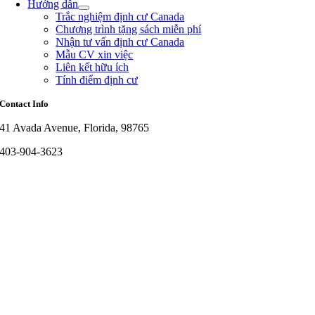
Hướng dẫn
Trắc nghiệm định cư Canada
Chương trình tặng sách miễn phí
Nhận tư vấn định cư Canada
Mẫu CV xin việc
Liên kết hữu ích
Tính điểm định cư
Contact Info
41 Avada Avenue, Florida, 98765
403-904-3623