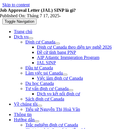
Skip to content
Job Approval Letter (JAL) SINP là gì?
Published On: Tháng 7 17, 2025
-
Toggle Navigation
Trang chủ
Dịch vụ
Định cư Canada
Định cư Canada theo diện tay nghề 2026
Đề cử tỉnh bang PNP
AIP Atlantic Immigration Program
JAL SINP
Đầu tư Canada
Làm việc tại Canada
Việc làm định cư Canada
Du học Canada
Tư vấn định cư Canada
Dịch vụ kết nối định cư
Sách định cư Canada
Về chúng tôi
Tiểu sử Nguyễn Thị Hoà Vân
Thông tin
Hướng dẫn
Trắc nghiệm định cư Canada