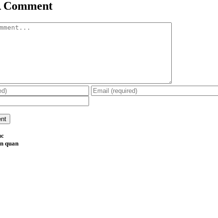
A Comment
ục
ên quan