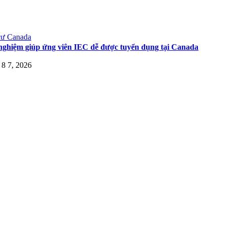
cư Canada
nghiệm giúp ứng viên IEC dễ được tuyển dụng tại Canada
8 7, 2026