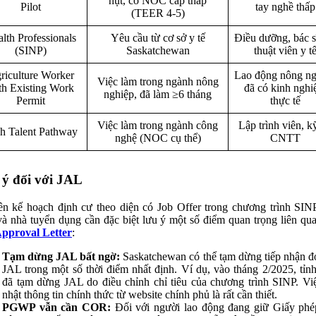
hụt, có NOC cấp thấp
Pilot
tay nghề thấp
(TEER 4-5)
lth Professionals
Yêu cầu từ cơ sở y tế
Điều dưỡng, bác s
(SINP)
Saskatchewan
thuật viên y t
riculture Worker
Lao động nông ng
Việc làm trong ngành nông
th Existing Work
đã có kinh ngh
nghiệp, đã làm ≥6 tháng
Permit
thực tế
Việc làm trong ngành công
Lập trình viên, k
h Talent Pathway
nghệ (NOC cụ thể)
CNTT
ý đối với JAL
ên kế hoạch định cư theo diện có Job Offer trong chương trình SIN
và nhà tuyển dụng cần đặc biệt lưu ý một số điểm quan trọng liên qu
pproval Letter
:
Tạm dừng JAL bất ngờ:
Saskatchewan có thể tạm dừng tiếp nhận đ
JAL trong một số thời điểm nhất định. Ví dụ, vào tháng 2/2025, tỉn
đã tạm dừng JAL do điều chỉnh chỉ tiêu của chương trình SINP. Vi
nhật thông tin chính thức từ website chính phủ là rất cần thiết.
PGWP vẫn cần COR:
Đối với người lao động đang giữ Giấy ph