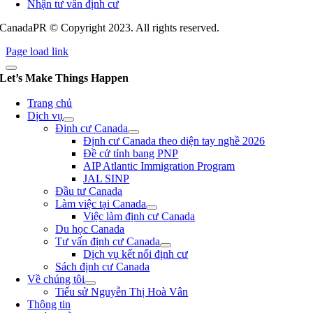
Nhận tư vấn định cư
CanadaPR © Copyright 2023. All rights reserved.
Page load link
Let’s Make Things Happen
Trang chủ
Dịch vụ
Định cư Canada
Định cư Canada theo diện tay nghề 2026
Đề cử tỉnh bang PNP
AIP Atlantic Immigration Program
JAL SINP
Đầu tư Canada
Làm việc tại Canada
Việc làm định cư Canada
Du học Canada
Tư vấn định cư Canada
Dịch vụ kết nối định cư
Sách định cư Canada
Về chúng tôi
Tiểu sử Nguyễn Thị Hoà Vân
Thông tin