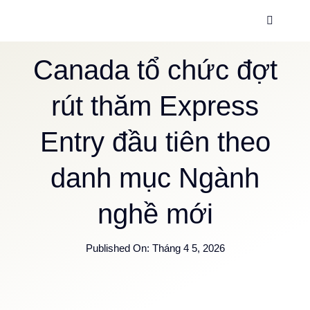
Skip
Toggle
to
Navigati
content
Trang c
Canada tổ chức đợt
rút thăm Express
Dịch vụ
Entry đầu tiên theo
Về chúng
danh mục Ngành
Thông ti
nghề mới
Hướng d
Published On: Tháng 4 5, 2026