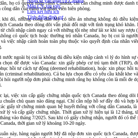
Nhận tư vấn định cư Canada
dân, họ có quyền nhập cảnh Canada, chỉ cần chứng minh được danh t
Mẫu CV xin việc
 công dân của mình với nhân viên biên phòng.
Liên kết hữu ích
Tính điểm định cư
 khi đó, những công dân Mỹ có tiền án nhưng không đủ điều kiệ
tịch Canada theo dòng dõi vẫn phải đối mặt với tình trạng khó khăn.
ị từ chối nhập cảnh ngay cả với những tội nhẹ như lái xe khi say rượu 
hông có quốc tịch hoặc thường trú nhân Canada, họ bị coi là ngườ
 và việc nhập cảnh hoàn toàn phụ thuộc vào quyết định của nhân viê
.
 nước ngoài bị coi là không đủ điều kiện nhập cảnh vì lý do hình sự 
a chọn để được vào Canada: xin giấy phép cư trú tạm thời (TRP), đ
phục hồi tư cách tự động (deemed rehabilitation), hoặc xin phục hồi t
ân (criminal rehabilitation). Cả ba lựa chọn đều có yêu cầu khắt khe v
đòi hỏi người nộp đơn phải chứng minh rằng họ không còn là mối đe d
.
 lại, việc xin cấp giấy chứng nhận quốc tịch Canada theo dòng dõi
êu chuẩn chủ quan nào đáng ngại. Chỉ cần nộp hồ sơ đầy đủ và hợp l
ác giấy tờ chứng minh quan hệ huyết thống với công dân Canada, là
xử lý và cấp giấy chứng nhận. Thời gian xử lý hiện tại là 12 tháng, t
 tháng vào tháng 7/2025. Sau khi có giấy chứng nhận, người đó có thể 
 Canada, thời gian xử lý khoảng 10-20 ngày.
uân này, hàng ngàn người Mỹ đã nộp đơn xin quốc tịch Canada, đượ