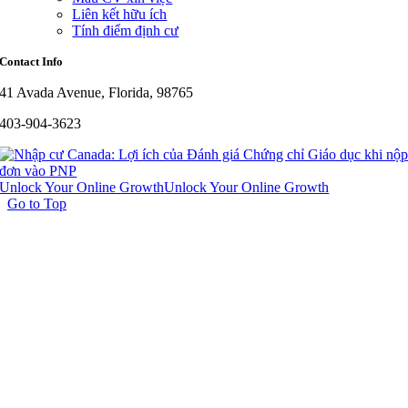
Liên kết hữu ích
Tính điểm định cư
Contact Info
41 Avada Avenue, Florida, 98765
403-904-3623
Unlock Your Online Growth
Unlock Your Online Growth
Go to Top