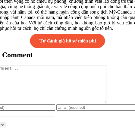
ởi triển vọng có hộ chiếu dự phòng, chương trình visa lao động trẻ trải 
gia, cùng hệ thống giáo dục và y tế công cộng miễn phí cho bản thân 
Trong vài năm tới, có thể hàng ngàn công dân song tịch Mỹ-Canada 
nhập cảnh Canada mỗi năm, mà nhân viên biên phòng không cần qu
iền án của họ. Với tư cách công dân, họ không bao giờ bị yêu cầu
phục hồi tư cách; họ chỉ cần chứng minh nguồn gốc tổ tiên.
Tự đánh giá hồ sơ miễn phí
A Comment