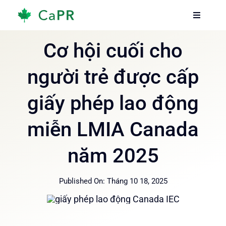
Skip
Toggle
Toggle
to
Navigati
Navigati
content
Trang chủ
Trang chủ
Cơ hội cuối cho
người trẻ được cấp
Dịch vụ
Dịch vụ
giấy phép lao động
Về chúng tôi
Về chúng tôi
miễn LMIA Canada
Thông tin
Thông tin
năm 2025
Hướng dẫn
Hướng dẫn
Published On: Tháng 10 18, 2025