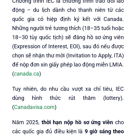
Chương trình IEC là chương trình trao đổi lao
động – du lịch dành cho thanh niên từ các
quốc gia có hiệp định ký kết với Canada.
Những người trẻ tương thích (18–35 tuổi hoặc
18–30 tùy quốc tịch) sẽ đăng hồ sơ ứng viên
(Expression of Interest, EOI), sau đó nếu được
chọn sẽ nhận thư mời (Invitation to Apply, ITA)
để nộp đơn xin giấy phép lao động miễn LMIA.
(
canada.ca
)
Tuy nhiên, do nhu cầu vượt xa chỉ tiêu, IEC
dùng hình thức rút thăm (lottery).
(
Canadavisa.com
)
Năm 2025,
thời hạn nộp hồ sơ ứng viên
cho
các quốc gia đủ điều kiện là
9 giờ sáng theo