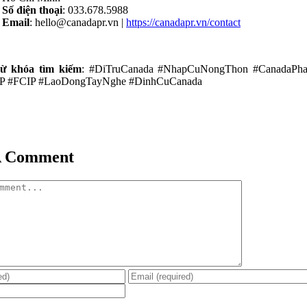
Số điện thoại
:
033.678.5988
Email
: hello@canadapr.vn |
https://canadapr.vn/contact
ừ khóa tìm kiếm
: #DiTruCanada #NhapCuNongThon #CanadaPh
P #FCIP #LaoDongTayNghe #DinhCuCanada
A Comment