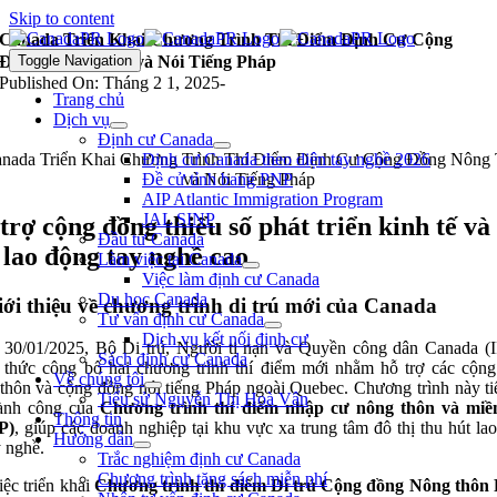
Skip to content
Canada Triển Khai Chương Trình Thí Điểm Định Cư Cộng
Đồng Nông Thôn và Nói Tiếng Pháp
Toggle Navigation
Published On: Tháng 2 1, 2025
-
Trang chủ
Dịch vụ
Định cư Canada
Định cư Canada theo diện tay nghề 2026
Đề cử tỉnh bang PNP
AIP Atlantic Immigration Program
JAL SINP
trợ cộng đồng thiểu số phát triển kinh tế và
Đầu tư Canada
 lao động tay nghề cao
Làm việc tại Canada
Việc làm định cư Canada
Du học Canada
iới thiệu về chương trình di trú mới của Canada
Tư vấn định cư Canada
Dịch vụ kết nối định cư
30/01/2025, Bộ Di trú, Người tị nạn và Quyền công dân Canada 
Sách định cư Canada
 thức công bố hai chương trình thí điểm mới nhằm hỗ trợ các cộn
Về chúng tôi
thôn và cộng đồng nói tiếng Pháp ngoài Quebec. Chương trình này ti
Tiểu sử Nguyễn Thị Hoà Vân
hành công của
Chương trình thí điểm nhập cư nông thôn và miề
Thông tin
P)
, giúp các doanh nghiệp tại khu vực xa trung tâm đô thị thu hút la
Hướng dẫn
y nghề.
Trắc nghiệm định cư Canada
Chương trình tặng sách miễn phí
iệc triển khai
Chương trình thí điểm Di trú Cộng đồng Nông thôn 