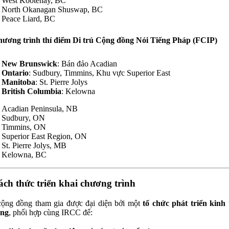
West Kootenay, BC
North Okanagan Shuswap, BC
Peace Liard, BC
hương trình thí điểm Di trú Cộng đồng Nói Tiếng Pháp (FCIP)
New Brunswick
: Bán đảo Acadian
Ontario
: Sudbury, Timmins, Khu vực Superior East
Manitoba
: St. Pierre Jolys
British Columbia
: Kelowna
Acadian Peninsula, NB
Sudbury, ON
Timmins, ON
Superior East Region, ON
St. Pierre Jolys, MB
Kelowna, BC
ách thức triển khai chương trình
ộng đồng tham gia được đại diện bởi một
tổ chức phát triển kinh 
ng
, phối hợp cùng IRCC để: