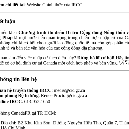
m chi tiết tại
:
Website Chính thức của IRCC
ết luận
triển khai
Chương trình thí điểm Di trú Cộng đồng Nông thôn v
g Pháp
là một bước tiến quan trọng trong chiến lược nhập cư của C
hông chỉ là cơ hội cho người lao động quốc tế mà còn góp phần c
inh tế và bản sắc văn hóa của các cộng đồng địa phương.
uan tâm đến việc nhập cư theo diện này?
Đừng bỏ lỡ cơ hội!
Hãy tì
để có cơ hội định cư tại Canada một cách hợp pháp và bền vững. 🚀🇨
hông tin liên hệ
an hệ truyền thông IRCC
:
media@cic.gc.ca
n phòng Bộ trưởng
:
Renee.Proctor@cic.gc.ca
tline IRCC
: 613-952-1650
phòng CanadaPR tại TP. HCM:
Địa chỉ
: B2 Khu Kim Sơn, Đường Nguyễn Hữu Thọ, Quận 7, Thàn
Hồ Chí Minh