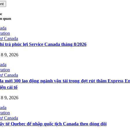
ục
ên quan
cư Canada
hi trả phúc lợi Service Canada tháng 8/2026
8 9, 2026
cư Canada
a mời 300 lao động ngành vận tải trong đợt rút thăm Express En
iện cải tổ
8 9, 2026
cư Canada
iấy tờ Quebec để nhập quốc tịch Canada theo dòng dõi