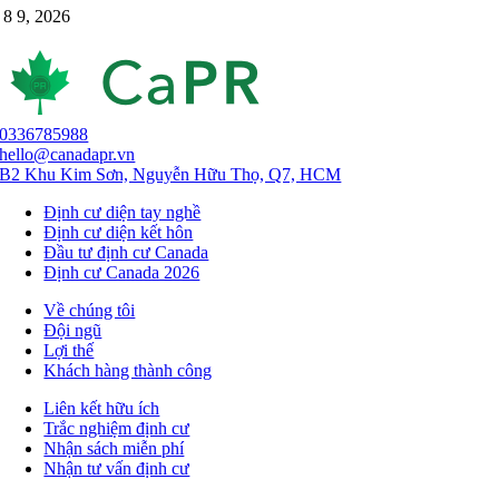
8 9, 2026
0336785988
hello@canadapr.vn
B2 Khu Kim Sơn, Nguyễn Hữu Thọ, Q7, HCM
Định cư diện tay nghề
Định cư diện kết hôn
Đầu tư định cư Canada
Định cư Canada 2026
Về chúng tôi
Đội ngũ
Lợi thế
Khách hàng thành công
Liên kết hữu ích
Trắc nghiệm định cư
Nhận sách miễn phí
Nhận tư vấn định cư