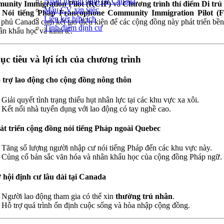
Nhận tư vấn định cư Canada
unity Immigration Pilot (RCIP)
và
Chương trình thí điểm Di tr
Mẫu CV xin việc
 Nói tiếng Pháp Francophone Community Immigration Pilot (
Liên kết hữu ích
 phủ Canada cam kết tạo điều kiện để các cộng đồng này phát triển bề
Tính điểm định cư
ân khẩu học và kinh tế.
ục tiêu và lợi ích của chương trình
trợ lao động cho cộng đồng nông thôn
Giải quyết tình trạng thiếu hụt nhân lực tại các khu vực xa xôi.
Kết nối nhà tuyển dụng với lao động có tay nghề cao.
t triển cộng đồng nói tiếng Pháp ngoài Quebec
Tăng số lượng người nhập cư nói tiếng Pháp đến các khu vực này.
Củng cố bản sắc văn hóa và nhân khẩu học của cộng đồng Pháp ngữ.
hội định cư lâu dài tại Canada
Người lao động tham gia có thể xin
thường trú nhân
.
Hỗ trợ quá trình ổn định cuộc sống và hòa nhập cộng đồng.