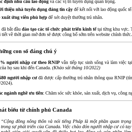
c định nhu cầu lao động
và các vị trí tuyển dụng quan trọng.
ới thiệu nhà tuyển dụng đáng tin cậy
để kết nối với lao động quốc tế
 xuất ứng viên phù hợp
để xét duyệt thường trú nhân.
 đã bắt đầu
đào tạo các tổ chức phát triển kinh tế
tại từng khu vực.
hi tiết về thời gian mở đơn sẽ được công bố sớm trên website chính thức.
hững con số đáng chú ý
7% người nhập cư theo RNIP
vẫn tiếp tục sinh sống và làm việc tạ
của họ sau khi đến Canada.
(Khảo sát tháng 10/2022)
580 người nhập cư
đã được cấp thường trú nhân thông qua RNIP (tí
/2024).
c ngành nghề ưu tiên
: Chăm sóc sức khỏe, sản xuất, dịch vụ, công
hát biểu từ chính phủ Canada
“Cộng đồng nông thôn và nói tiếng Pháp là một phần quan trọng
trong sự phát triển của Canada. Việc chào đón người nhập cư có tay
nghề giúp giải quyết vấn đề thiếu hụt lao động và góp phần làm