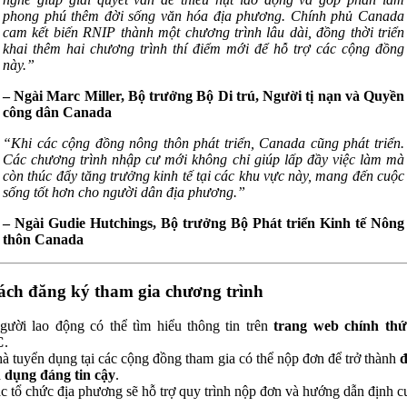
phong phú thêm đời sống văn hóa địa phương. Chính phủ Canada
cam kết biến RNIP thành một chương trình lâu dài, đồng thời triển
khai thêm hai chương trình thí điểm mới để hỗ trợ các cộng đồng
này.”
– Ngài Marc Miller, Bộ trưởng Bộ Di trú, Người tị nạn và Quyền
công dân Canada
“Khi các cộng đồng nông thôn phát triển, Canada cũng phát triển.
Các chương trình nhập cư mới không chỉ giúp lấp đầy việc làm mà
còn thúc đẩy tăng trưởng kinh tế tại các khu vực này, mang đến cuộc
sống tốt hơn cho người dân địa phương.”
– Ngài Gudie Hutchings, Bộ trưởng Bộ Phát triển Kinh tế Nông
thôn Canada
ách đăng ký tham gia chương trình
ười lao động có thể tìm hiểu thông tin trên
trang web chính thứ
C
.
à tuyển dụng tại các cộng đồng tham gia có thể nộp đơn để trở thành
đ
 dụng đáng tin cậy
.
c tổ chức địa phương sẽ hỗ trợ quy trình nộp đơn và hướng dẫn định c