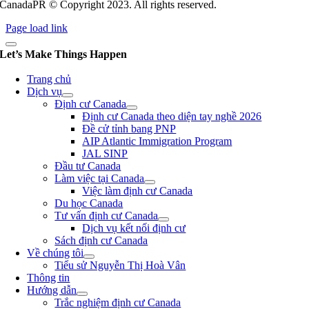
CanadaPR © Copyright 2023. All rights reserved.
Page load link
Let’s Make Things Happen
Trang chủ
Dịch vụ
Định cư Canada
Định cư Canada theo diện tay nghề 2026
Đề cử tỉnh bang PNP
AIP Atlantic Immigration Program
JAL SINP
Đầu tư Canada
Làm việc tại Canada
Việc làm định cư Canada
Du học Canada
Tư vấn định cư Canada
Dịch vụ kết nối định cư
Sách định cư Canada
Về chúng tôi
Tiểu sử Nguyễn Thị Hoà Vân
Thông tin
Hướng dẫn
Trắc nghiệm định cư Canada