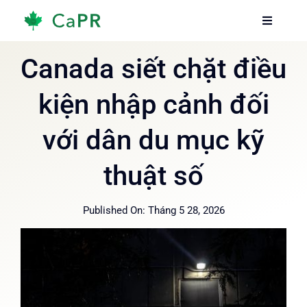
Skip
Toggle
Toggle
to
Navigati
Navigati
content
Trang chủ
Trang chủ
Canada siết chặt điều
kiện nhập cảnh đối
Dịch vụ
Dịch vụ
với dân du mục kỹ
Về chúng tôi
Về chúng tôi
thuật số
Thông tin
Thông tin
Published On: Tháng 5 28, 2026
Hướng dẫn
Hướng dẫn