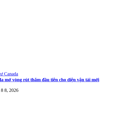
cư Canada
a mở vòng rút thăm đầu tiên cho diện vận tải mới
8 8, 2026