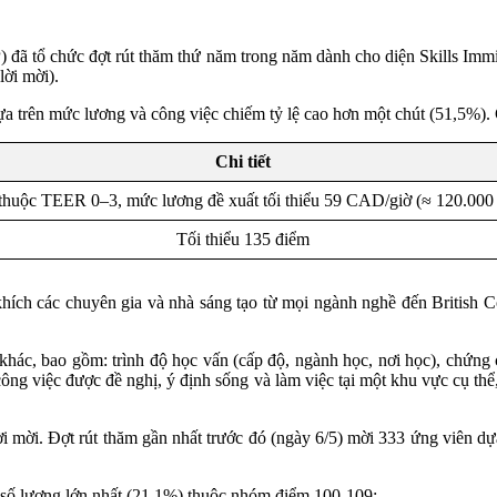
ã tổ chức đợt rút thăm thứ năm trong năm dành cho diện Skills Immigr
lời mời).
a trên mức lương và công việc chiếm tỷ lệ cao hơn một chút (51,5%). 
Chi tiết
 thuộc TEER 0–3, mức lương đề xuất tối thiểu 59 CAD/giờ (≈ 120.0
Tối thiểu 135 điểm
khích các chuyên gia và nhà sáng tạo từ mọi ngành nghề đến British 
í khác, bao gồm: trình độ học vấn (cấp độ, ngành học, nơi học), chứng c
ng việc được đề nghị, ý định sống và làm việc tại một khu vực cụ thể,
 mời. Đợt rút thăm gần nhất trước đó (ngày 6/5) mời 333 ứng viên dựa 
i số lượng lớn nhất (21,1%) thuộc nhóm điểm 100-109: