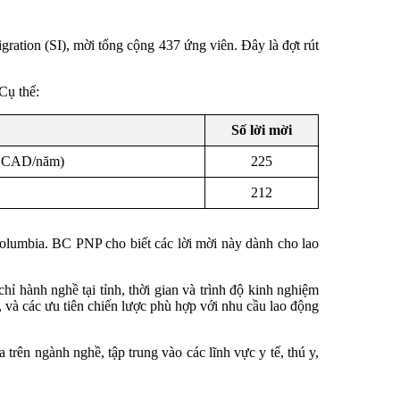
ation (SI), mời tổng cộng 437 ứng viên. Đây là đợt rút
Cụ thể:
Số lời mời
00 CAD/năm)
225
212
Columbia. BC PNP cho biết các lời mời này dành cho lao
hỉ hành nghề tại tỉnh, thời gian và trình độ kinh nghiệm
 và các ưu tiên chiến lược phù hợp với nhu cầu lao động
trên ngành nghề, tập trung vào các lĩnh vực y tế, thú y,