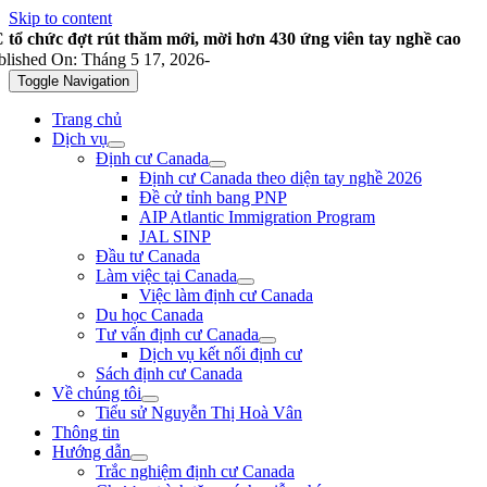
Skip to content
 tổ chức đợt rút thăm mới, mời hơn 430 ứng viên tay nghề cao
blished On: Tháng 5 17, 2026
-
Toggle Navigation
Trang chủ
Dịch vụ
Định cư Canada
Định cư Canada theo diện tay nghề 2026
Đề cử tỉnh bang PNP
AIP Atlantic Immigration Program
JAL SINP
Đầu tư Canada
Làm việc tại Canada
Việc làm định cư Canada
Du học Canada
Tư vấn định cư Canada
Dịch vụ kết nối định cư
Sách định cư Canada
Về chúng tôi
Tiểu sử Nguyễn Thị Hoà Vân
Thông tin
Hướng dẫn
Trắc nghiệm định cư Canada