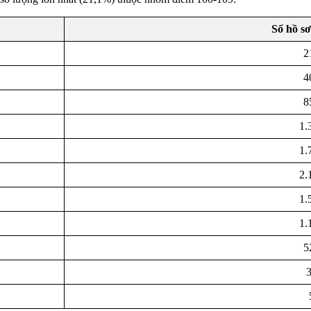
Số hồ s
2
4
8
1.
1.
2.
1.
1.
5