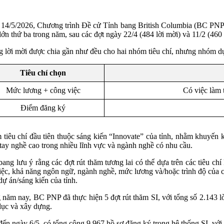
14/5/2026, Chương trình Đề cử Tỉnh bang British Columbia (BC PNP) đ
lớn thứ ba trong năm, sau các đợt ngày 22/4 (484 lời mời) và 11/2 (460 
 lời mời được chia gần như đều cho hai nhóm tiêu chí, nhưng nhóm dự
Tiêu chí chọn
Mức lương + công việc
Có việc làm
Điểm đăng ký
tiêu chí đầu tiên thuộc sáng kiến “Innovate” của tỉnh, nhằm khuyến 
tay nghề cao trong nhiều lĩnh vực và ngành nghề có nhu cầu.
bang lưu ý rằng các đợt rút thăm tương lai có thể dựa trên các tiêu ch
iệc, khả năng ngôn ngữ, ngành nghề, mức lương và/hoặc trình độ của cô
dự án/sáng kiến của tỉnh.
 năm nay, BC PNP đã thực hiện 5 đợt rút thăm SI, với tổng số 2.143 lời
dục và xây dựng.
đến ngày 6/5, có tổng cộng 9.967 hồ sơ đăng ký trong hệ thống SI, vớ