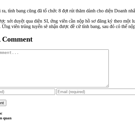
 ra, tỉnh bang cũng đã tổ chức 8 đợt rút thăm dành cho diện Doanh nhân
ợc xét duyệt qua diện SI, ứng viên cần nộp hồ sơ đăng ký theo một lu
. Ứng viên trúng tuyển sẽ nhận được đề cử tỉnh bang, sau đó có thể nộ
A Comment
ục
ên quan