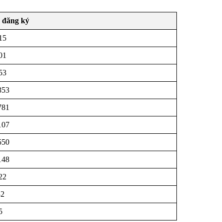
ơ đăng ký
15
01
53
353
781
107
550
148
22
32
5