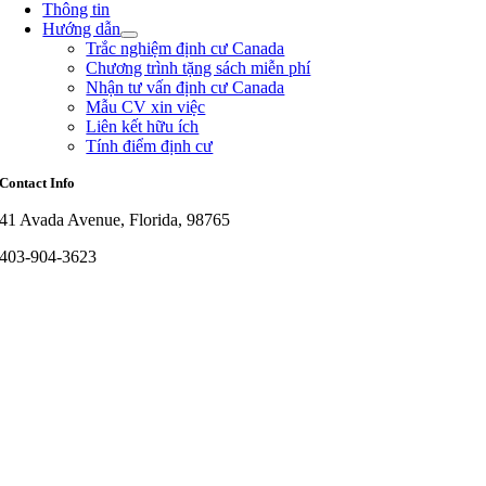
Thông tin
Hướng dẫn
Trắc nghiệm định cư Canada
Chương trình tặng sách miễn phí
Nhận tư vấn định cư Canada
Mẫu CV xin việc
Liên kết hữu ích
Tính điểm định cư
Contact Info
41 Avada Avenue, Florida, 98765
403-904-3623