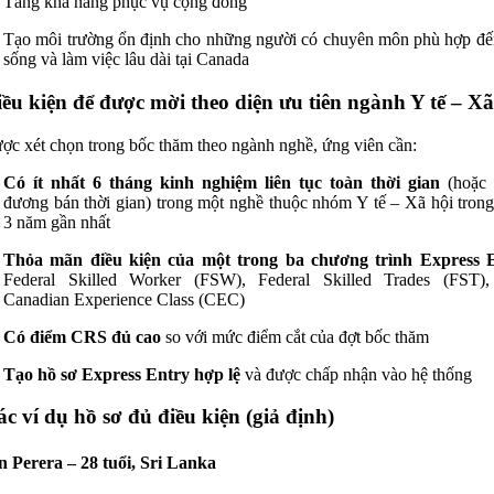
Tăng khả năng phục vụ cộng đồng
Tạo môi trường ổn định cho những người có chuyên môn phù hợp đế
sống và làm việc lâu dài tại Canada
iều kiện để được mời theo diện ưu tiên ngành Y tế – Xã
ợc xét chọn trong bốc thăm theo ngành nghề, ứng viên cần:
Có ít nhất 6 tháng kinh nghiệm liên tục toàn thời gian
(hoặc 
đương bán thời gian) trong một nghề thuộc nhóm Y tế – Xã hội tron
3 năm gần nhất
Thỏa mãn điều kiện của một trong ba chương trình Express 
Federal Skilled Worker (FSW), Federal Skilled Trades (FST),
Canadian Experience Class (CEC)
Có điểm CRS đủ cao
so với mức điểm cắt của đợt bốc thăm
Tạo hồ sơ Express Entry hợp lệ
và được chấp nhận vào hệ thống
ác ví dụ hồ sơ đủ điều kiện (giả định)
 Perera – 28 tuổi, Sri Lanka