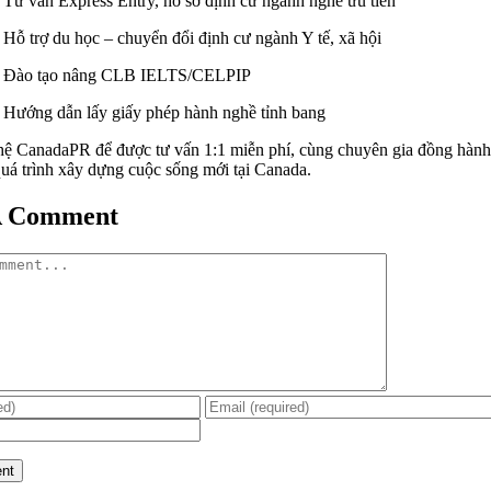
Tư vấn Express Entry, hồ sơ định cư ngành nghề ưu tiên
Hỗ trợ du học – chuyển đổi định cư ngành Y tế, xã hội
Đào tạo nâng CLB IELTS/CELPIP
Hướng dẫn lấy giấy phép hành nghề tỉnh bang
hệ CanadaPR để được tư vấn 1:1 miễn phí, cùng chuyên gia đồng hành
quá trình xây dựng cuộc sống mới tại Canada.
A Comment