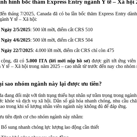
ình hình bốc thăm Express Entry ngành Y tế – Xã hội
đến tháng 7/2025, Canada đã có ba lần bốc thăm Express Entry dành
gành Y tế – Xã hội:
Ngày 2/5/2025
: 500 lời mời, điểm cắt CRS 510
Ngày 4/6/2025
: 500 lời mời, điểm cắt CRS 504
Ngày 22/7/2025
: 4.000 lời mời, điểm cắt CRS chỉ còn 475
 cộng, đã có
5.000 ITA (lời mời nộp hồ sơ)
được gửi tới ứng viên
 Y tế – Xã hội trong năm 2025 – cao nhất từ trước đến nay cho nhóm
ại sao nhóm ngành này lại được ưu tiên?
a đang đối mặt với tình trạng thiếu hụt nhân sự trầm trọng trong ngàn
ức khỏe và dịch vụ xã hội. Dân số già hóa nhanh chóng, nhu cầu ch
cao trong khi số lượng nhân viên ngành này không đủ để đáp ứng.
ưu tiên định cư cho nhóm ngành này nhằm:
Bổ sung nhanh chóng lực lượng lao động cần thiết