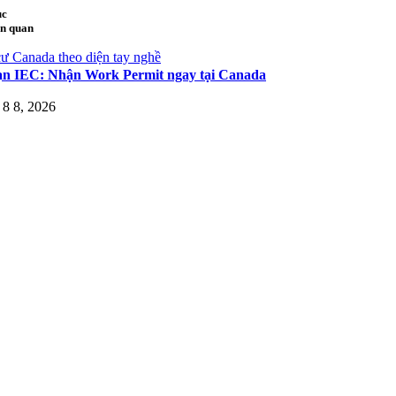
ục
ên quan
ư Canada theo diện tay nghề
ạn IEC: Nhận Work Permit ngay tại Canada
8 8, 2026