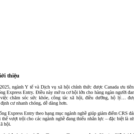
iới thiệu
025, ngành Y tế và Dịch vụ xã hội chính thức được Canada ưu tiên
ống Express Entry. Điều này mở ra cơ hội lớn cho hàng ngàn người đa
việc chăm sóc sức khỏe, công tác xã hội, điều dưỡng, hộ lý… đư
 định cư nhanh chóng, dễ dàng hơn.
ống Express Entry theo hạng mục ngành nghề giúp giảm điểm CRS đá
ợi thế vượt trội cho các ngành nghề đang thiếu nhân lực – đặc biệt là 
ã hội.