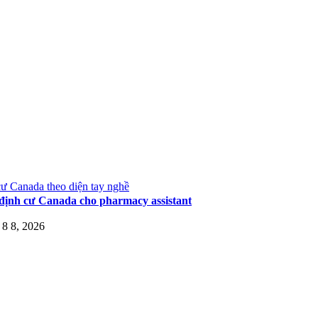
ư Canada theo diện tay nghề
định cư Canada cho pharmacy assistant
8 8, 2026