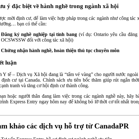
ưu ý đặc biệt về hành nghề trong ngành xã hội
ợc mời định cư, để làm việc hợp pháp trong các ngành như công tác x
dưỡng… bạn có thể cần:
Đăng ký nghề nghiệp tại tỉnh bang
(ví dụ: Ontario yêu cầu đăng 
OCSWSSW đối với công tác xã hội)
Chứng nhận hành nghề, hoàn thiện thủ tục chuyên môn
ết luận
 Y tế – Dịch vụ Xã hội đang là “tấm vé vàng” cho người nước ngoà
định cư tại Canada. Chính sách ưu tiên bốc thăm giúp rút ngắn thời
cạnh tranh và tăng cơ hội định cư thành công.
ạn hoặc người thân đang làm việc trong các ngành nghề này, hãy b
trình Express Entry ngay hôm nay để không bỏ lỡ thời cơ tốt nhất tro
m khảo các dịch vụ hỗ trợ từ CanadaPR