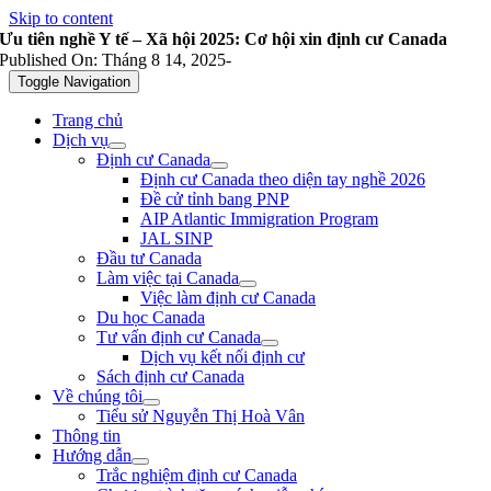
Skip to content
Ưu tiên nghề Y tế – Xã hội 2025: Cơ hội xin định cư Canada
Published On: Tháng 8 14, 2025
-
Toggle Navigation
Trang chủ
Dịch vụ
Định cư Canada
Định cư Canada theo diện tay nghề 2026
Đề cử tỉnh bang PNP
AIP Atlantic Immigration Program
JAL SINP
Đầu tư Canada
Làm việc tại Canada
Việc làm định cư Canada
Du học Canada
Tư vấn định cư Canada
Dịch vụ kết nối định cư
Sách định cư Canada
Về chúng tôi
Tiểu sử Nguyễn Thị Hoà Vân
Thông tin
Hướng dẫn
Trắc nghiệm định cư Canada