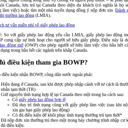
hỏi Canada, lưu trú tại Canada theo diện du khách (có nghĩa là họ s
 làm việc) hoặc tìm một nhà tuyển dụng đồng ý nộp đơn xin
Đánh g
thị trường lao động
(LMIA).
ịch tư vấn miễn phí về giấy phép lao động
: So với giấy phép lao động yêu cầu LMIA, giấy phép lao động 
cung cấp sự linh hoạt cho người sở hữu giấy phép. Điều này là 
lao động mở
(OWP) cho phép người sở hữu làm việc cho hầu hết c
 dụng trong hầu hết các ngành trên khắp Canada.
đủ điều kiện tham gia BOWP?
 điều kiện nhận BOWP, công dân nước ngoài phải:
Hiện đang ở Canada, sau khi được phép nhập cảnh với tư cách là thườ
nhân tạm thời (TR)
Giữ nguyên tình trạng hợp lệ tại Canada theo một trong ba cách sau:
Có
giấy phép lao động hợp lệ
Đã duy trì tình trạng cùng với giấy phép làm việc (sau khi n
xin gia hạn giấy phép lao động)
Có đủ điều kiện để khôi phục tình trạng thường trú tạm thời*
Đã nộp đơn xin thường trú theo một trong bảy chương trình nhập cư k
đủ điều kiện: