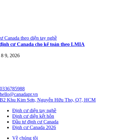
ư Canada theo diện tay nghề
định cư Canada cho kế toán theo LMIA
8 9, 2026
0336785988
hello@canadapr.vn
B2 Khu Kim Sơn, Nguyễn Hữu Thọ, Q7, HCM
Định cư diện tay nghề
Định cư diện kết hôn
Đầu tư định cư Canada
Định cư Canada 2026
Về chúng tôi