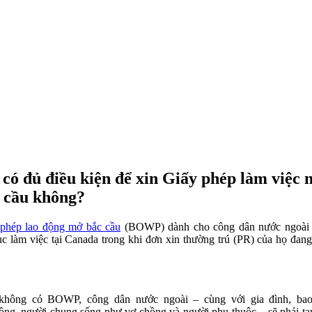
 có đủ điều kiện để xin Giấy phép làm việc
 cầu không?
phép lao động mở bắc cầu
(BOWP) dành cho công dân nước ngoài
tục làm việc tại Canada trong khi đơn xin thường trú (PR) của họ đan
không có BOWP, công dân nước ngoài – cùng với gia đình, ba
ồng, người chung sống như vợ chồng và người phụ thuộc – sẽ phải tạ