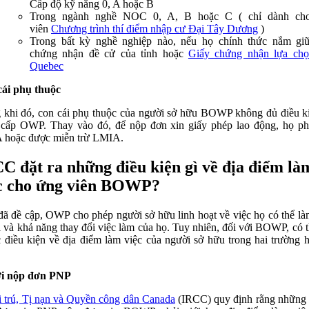
Cấp độ kỹ năng 0, A hoặc B
Trong ngành nghề NOC 0, A, B hoặc C ( chỉ dành ch
viên
Chương trình thí điểm nhập cư Đại Tây Dương
)
Trong bất kỳ nghề nghiệp nào, nếu họ chính thức nắm gi
chứng nhận đề cử của tỉnh hoặc
Giấy chứng nhận lựa chọ
Quebec
ái phụ thuộc
 khi đó, con cái phụ thuộc của người sở hữu BOWP không đủ điều k
cấp OWP. Thay vào đó, để nộp đơn xin giấy phép lao động, họ ph
 hoặc được miễn trừ LMIA.
C đặt ra những điều kiện gì về địa điểm là
c cho ứng viên BOWP?
ã đề cập, OWP cho phép người sở hữu linh hoạt về việc họ có thể là
i và khả năng thay đổi việc làm của họ. Tuy nhiên, đối với BOWP, có t
c điều kiện về địa điểm làm việc của người sở hữu trong hai trường 
i nộp đơn PNP
 trú, Tị nạn và Quyền công dân Canada
(IRCC) quy định rằng những