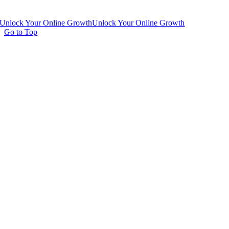
Unlock Your Online Growth
Unlock Your Online Growth
Go to Top