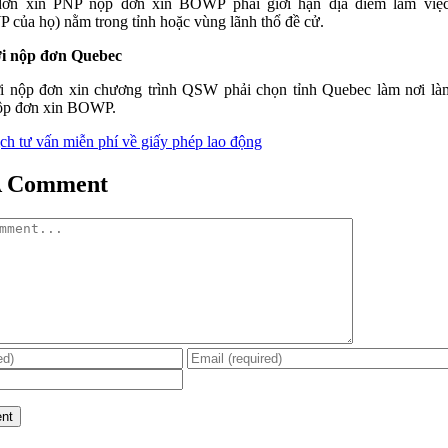
đơn xin PNP nộp đơn xin BOWP phải giới hạn địa điểm làm việc
của họ) nằm trong tỉnh hoặc vùng lãnh thổ đề cử.
i nộp đơn Quebec
 nộp đơn xin chương trình QSW phải chọn tỉnh Quebec làm nơi là
ộp đơn xin BOWP.
ịch tư vấn miễn phí về giấy phép lao động
A Comment