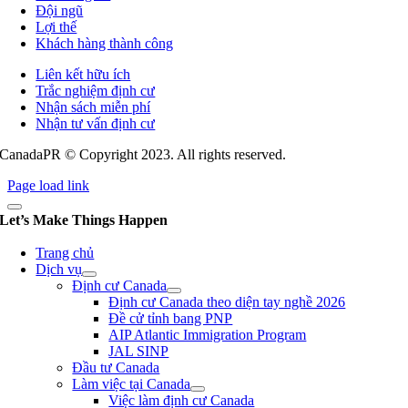
Đội ngũ
Lợi thế
Khách hàng thành công
Liên kết hữu ích
Trắc nghiệm định cư
Nhận sách miễn phí
Nhận tư vấn định cư
CanadaPR © Copyright 2023. All rights reserved.
Page load link
Let’s Make Things Happen
Trang chủ
Dịch vụ
Định cư Canada
Định cư Canada theo diện tay nghề 2026
Đề cử tỉnh bang PNP
AIP Atlantic Immigration Program
JAL SINP
Đầu tư Canada
Làm việc tại Canada
Việc làm định cư Canada