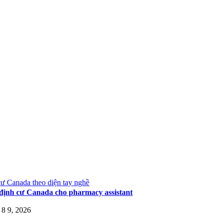
ư Canada theo diện tay nghề
định cư Canada cho pharmacy assistant
8 9, 2026