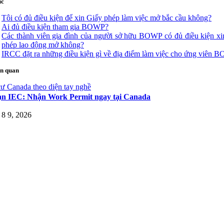
ục
Tôi có đủ điều kiện để xin Giấy phép làm việc mở bắc cầu không?
Ai đủ điều kiện tham gia BOWP?
Các thành viên gia đình của người sở hữu BOWP có đủ điều kiện xi
phép lao động mở không?
IRCC đặt ra những điều kiện gì về địa điểm làm việc cho ứng viên 
ên quan
ư Canada theo diện tay nghề
ạn IEC: Nhận Work Permit ngay tại Canada
8 9, 2026