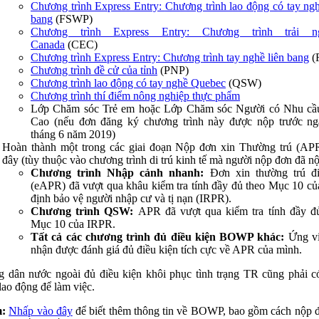
Chương trình Express Entry:
Chương trình lao động có tay ngh
bang
(FSWP)
Chương trình Express Entry:
Chương trình trải n
Canada
(CEC)
Chương trình Express Entry:
Chương trình tay nghề liên bang
(
Chương trình đề cử của tỉnh
(PNP)
Chương trình lao động có tay nghề Quebec
(QSW)
Chương trình thí điểm nông nghiệp thực phẩm
Lớp Chăm sóc Trẻ em hoặc Lớp Chăm sóc Người có Nhu cầu
Cao (nếu đơn đăng ký chương trình này được nộp trước n
tháng 6 năm 2019)
Hoàn thành một trong các giai đoạn Nộp đơn xin Thường trú (AP
đây (tùy thuộc vào chương trình di trú kinh tế mà người nộp đơn đã nộ
Chương trình Nhập cảnh nhanh:
Đơn xin thường trú đi
(eAPR) đã vượt qua khâu kiểm tra tính đầy đủ theo Mục 10 c
định bảo vệ người nhập cư và tị nạn (IRPR).
Chương trình QSW:
APR đã vượt qua kiểm tra tính đầy đ
Mục 10 của IRPR.
Tất cả các chương trình đủ điều kiện BOWP khác:
Ứng vi
nhận được đánh giá đủ điều kiện tích cực về APR của mình.
 dân nước ngoài đủ điều kiện khôi phục tình trạng TR cũng phải c
lao động để làm việc.
m:
Nhấp vào đây
để biết thêm thông tin về BOWP, bao gồm cách nộp 