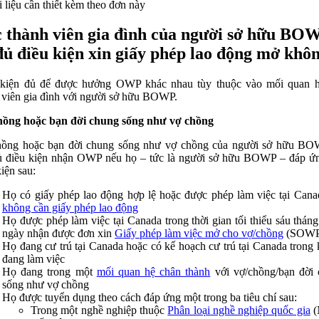
ài liệu cần thiết kèm theo đơn này
 thành viên gia đình của người sở hữu BO
đủ điều kiện xin giấy phép lao động mở khô
 kiện đủ để được hưởng OWP khác nhau tùy thuộc vào mối quan h
 viên gia đình với người sở hữu BOWP.
hồng hoặc bạn đời chung sống như vợ chồng
hồng hoặc bạn đời chung sống như vợ chồng của người sở hữu BO
ủ điều kiện nhận OWP nếu họ – tức là người sở hữu BOWP – đáp ứ
kiện sau:
Họ có giấy phép lao động hợp lệ hoặc được phép làm việc tại Can
không cần giấy phép lao động
Họ được phép làm việc tại Canada trong thời gian tối thiểu sáu tháng
ngày nhận được đơn xin
Giấy phép làm việc mở cho vợ/chồng
(SOWP
Họ đang cư trú tại Canada hoặc có kế hoạch cư trú tại Canada trong 
đang làm việc
Họ đang trong một
mối quan hệ chân thành
với vợ/chồng/bạn đời
sống như vợ chồng
Họ được tuyển dụng theo cách đáp ứng một trong ba tiêu chí sau:
Trong một nghề nghiệp thuộc
Phân loại nghề nghiệp quốc gia
(