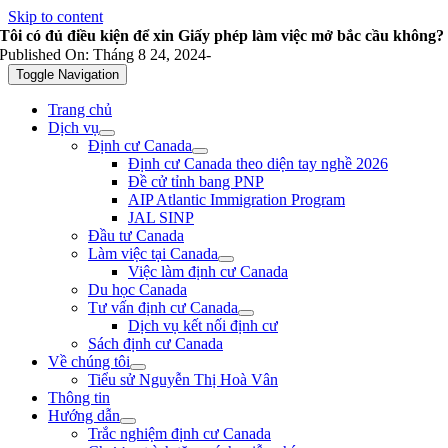
Skip to content
Tôi có đủ điều kiện để xin Giấy phép làm việc mở bắc cầu không?
Published On: Tháng 8 24, 2024
-
Toggle Navigation
Trang chủ
Dịch vụ
Định cư Canada
Định cư Canada theo diện tay nghề 2026
Đề cử tỉnh bang PNP
AIP Atlantic Immigration Program
JAL SINP
Đầu tư Canada
Làm việc tại Canada
Việc làm định cư Canada
Du học Canada
Tư vấn định cư Canada
Dịch vụ kết nối định cư
Sách định cư Canada
Về chúng tôi
Tiểu sử Nguyễn Thị Hoà Vân
Thông tin
Hướng dẫn
Trắc nghiệm định cư Canada