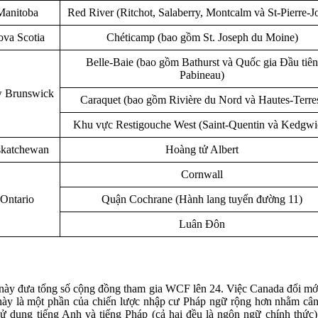
Manitoba
Red River (Ritchot, Salaberry, Montcalm và St-Pierre-J
va Scotia
Chéticamp (bao gồm St. Joseph du Moine)
Belle-Baie (bao gồm Bathurst và Quốc gia Đầu tiên
Pabineau)
 Brunswick
Caraquet (bao gồm Rivière du Nord và Hautes-Terre
Khu vực Restigouche West (Saint-Quentin và Kedgwi
skatchewan
Hoàng tử Albert
Cornwall
Ontario
Quận Cochrane (Hành lang tuyến đường 11)
Luân Đôn
này đưa tổng số cộng đồng tham gia WCF lên 24. Việc Canada đổi mớ
​​này là một phần của chiến lược nhập cư Pháp ngữ rộng hơn nhằm câ
sử dụng tiếng Anh và tiếng Pháp (cả hai đều là ngôn ngữ chính thức)