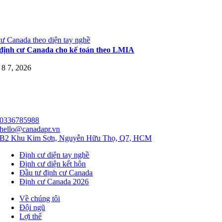
ư Canada theo diện tay nghề
định cư Canada cho kế toán theo LMIA
8 7, 2026
0336785988
hello@canadapr.vn
B2 Khu Kim Sơn, Nguyễn Hữu Thọ, Q7, HCM
Định cư diện tay nghề
Định cư diện kết hôn
Đầu tư định cư Canada
Định cư Canada 2026
Về chúng tôi
Đội ngũ
Lợi thế