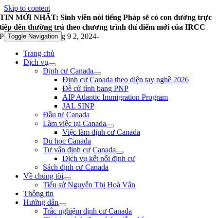
Skip to content
TIN MỚI NHẤT: Sinh viên nói tiếng Pháp sẽ có con đường trực
tiếp đến thường trú theo chương trình thí điểm mới của IRCC
Published On: Tháng 9 2, 2024
-
Toggle Navigation
Trang chủ
Dịch vụ
Định cư Canada
Định cư Canada theo diện tay nghề 2026
Đề cử tỉnh bang PNP
AIP Atlantic Immigration Program
JAL SINP
Đầu tư Canada
Làm việc tại Canada
Việc làm định cư Canada
Du học Canada
Tư vấn định cư Canada
Dịch vụ kết nối định cư
Sách định cư Canada
Về chúng tôi
Tiểu sử Nguyễn Thị Hoà Vân
Thông tin
Hướng dẫn
Trắc nghiệm định cư Canada