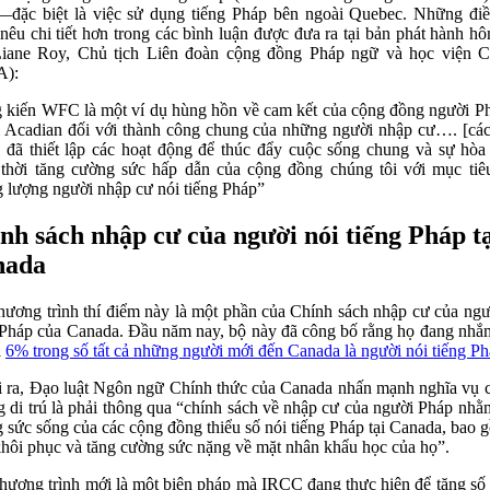
đặc biệt là việc sử dụng tiếng Pháp bên ngoài Quebec. Những đi
nêu chi tiết hơn trong các bình luận được đưa ra tại bản phát hành h
iane Roy, Chủ tịch Liên đoàn cộng đồng Pháp ngữ và học viện 
A):
 kiến ​​WFC là một ví dụ hùng hồn về cam kết của cộng đồng người P
 Acadian đối với thành công chung của những người nhập cư…. [cá
 đã thiết lập các hoạt động để thúc đẩy cuộc sống chung và sự hòa
thời tăng cường sức hấp dẫn của cộng đồng chúng tôi với mục tiê
 lượng người nhập cư nói tiếng Pháp”
nh sách nhập cư của người nói tiếng Pháp t
nada
hương trình thí điểm này là một phần của Chính sách nhập cư của ngư
 Pháp của Canada. Đầu năm nay, bộ này đã công bố rằng họ đang nh
à
6% trong số tất cả những người mới đến Canada là người nói tiếng P
 ra, Đạo luật Ngôn ngữ Chính thức của Canada nhấn mạnh nghĩa vụ 
g di trú là phải thông qua “chính sách về nhập cư của người Pháp nhằ
 sức sống của các cộng đồng thiểu số nói tiếng Pháp tại Canada, bao 
khôi phục và tăng cường sức nặng về mặt nhân khẩu học của họ”.
hương trình mới là một biện pháp mà IRCC đang thực hiện để tăng số