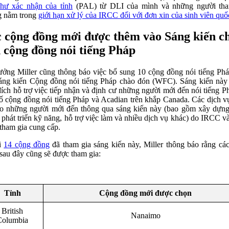
hư xác nhận của tỉnh
(PAL) từ DLI của mình và những người tha
g nằm trong
giới hạn xử lý của IRCC đối với đơn xin của sinh viên quốc
 cộng đồng mới được thêm vào Sáng kiến ​​c
 cộng đồng nói tiếng Pháp
ưởng Miller cũng thông báo việc bổ sung 10 cộng đồng nói tiếng Ph
áng kiến ​​Cộng đồng nói tiếng Pháp chào đón (WFC). Sáng kiến ​​nà
ích hỗ trợ việc tiếp nhận và định cư những người mới đến nói tiếng Ph
ố cộng đồng nói tiếng Pháp và Acadian trên khắp Canada. Các dịch v
o những người mới đến thông qua sáng kiến ​​này (bao gồm xây dựn
 phát triển kỹ năng, hỗ trợ việc làm và nhiều dịch vụ khác) do IRCC v
tham gia cung cấp.
i
14 cộng đồng
đã tham gia sáng kiến ​​này, Miller thông báo rằng cá
sau đây cũng sẽ được tham gia:
Tỉnh
Cộng đồng mới được chọn
British
Nanaimo
Columbia