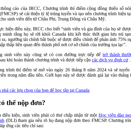
thông cáo của IRCC, Chương trình thí điểm cộng đồng thiểu số nói
(FMCSP) sẽ cải thiện tỷ lệ trúng tuyển và tạo nên chương trình hiện tạ
cho sinh viên đến từ Châu Phi, Trung Đông và Châu Mỹ.
ực hiện điều này, IRCC cho biết “sinh viên và gia đình của họ sẽ đượ
 minh rằng họ sẽ rời khỏi Canada khi kết thúc thời gian lưu trú tạm
 ra, ngưỡng tài chính bắt buộc sẽ được điều chỉnh để phản ánh 75% 
hập thấp liên quan đến thành phố nơi cơ sở chính của trường tọa lạc”.
 sinh viên này cũng sẽ có con đường trực tiếp để
trở thành thườ
sau khi hoàn thành chương trình và được tiếp cận
các dịch vụ định cư
.
g trình thí điểm sẽ mở vào ngày 26 tháng 8 năm 2024 và sẽ tuyển
viên trong năm đầu tiên. Giới hạn này sẽ được đánh giá lại vào tháng
phá các lựa chọn của bạn để học tập tại Canada
có thể nộp đơn?
 điều kiện, sinh viên phải có thư chấp nhận từ một
Học viện đào tạ
ịnh
(DLI) tham gia nêu rõ họ đang nộp đơn theo FMCSP. Chương trì
đáp ứng các tiêu chí sau: