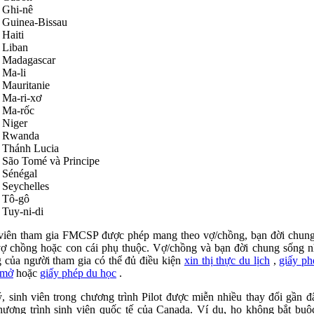
Ghi-nê
Guinea-Bissau
Haiti
Liban
Madagascar
Ma-li
Mauritanie
Ma-ri-xơ
Ma-rốc
Niger
Rwanda
Thánh Lucia
São Tomé và Principe
Sénégal
Seychelles
Tô-gô
Tuy-ni-di
viên tham gia FMCSP được phép mang theo vợ/chồng, bạn đời chun
ợ chồng hoặc con cái phụ thuộc. Vợ/chồng và bạn đời chung sống 
 của người tham gia có thể đủ điều kiện
xin thị thực du lịch
,
giấy ph
 mở
hoặc
giấy phép du học
.
, sinh viên trong chương trình Pilot được miễn nhiều thay đổi gần đ
hương trình sinh viên quốc tế của Canada. Ví dụ, họ không bắt buộ