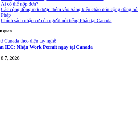
Ai có thể nộp đơn?
Các cộng đồng mới được thêm vào Sáng kiến ​​chào đón cộng đồng nói
Pháp
Chính sách nhập cư của người nói tiếng Pháp tại Canada
ên quan
ư Canada theo diện tay nghề
ạn IEC: Nhận Work Permit ngay tại Canada
8 7, 2026