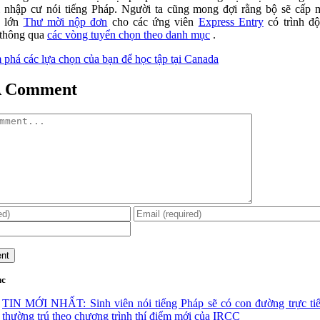
 nhập cư nói tiếng Pháp. Người ta cũng mong đợi rằng bộ sẽ cấp 
g lớn
Thư mời nộp đơn
cho các ứng viên
Express Entry
có trình độ
thông qua
các vòng tuyển chọn theo danh mục
.
phá các lựa chọn của bạn để học tập tại Canada
A Comment
ục
TIN MỚI NHẤT: Sinh viên nói tiếng Pháp sẽ có con đường trực ti
thường trú theo chương trình thí điểm mới của IRCC