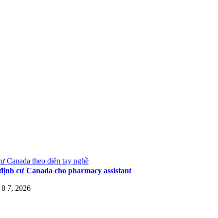
ư Canada theo diện tay nghề
định cư Canada cho pharmacy assistant
8 7, 2026