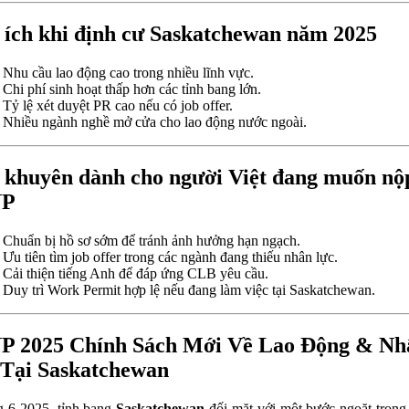
 ích khi định cư Saskatchewan năm 2025
Nhu cầu lao động cao trong nhiều lĩnh vực.
Chi phí sinh hoạt thấp hơn các tỉnh bang lớn.
Tỷ lệ xét duyệt PR cao nếu có job offer.
Nhiều ngành nghề mở cửa cho lao động nước ngoài.
 khuyên dành cho người Việt đang muốn nộ
NP
Chuẩn bị hồ sơ sớm để tránh ảnh hưởng hạn ngạch.
Ưu tiên tìm job offer trong các ngành đang thiếu nhân lực.
Cải thiện tiếng Anh để đáp ứng CLB yêu cầu.
Duy trì Work Permit hợp lệ nếu đang làm việc tại Saskatchewan.
P 2025 Chính Sách Mới Về Lao Động & Nh
Tại Saskatchewan
 6 2025, tỉnh bang
Saskatchewan
đối mặt với một bước ngoặt trong