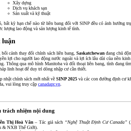
Xây dựng
Dịch vụ khách sạn
Sản xuất và kỹ thuật
, bất kỳ hạn chế nào từ liên bang đối với SINP đều có ảnh hưởng trự
ực lượng lao động và sản lượng kinh tế tỉnh.
 luận
 bối cảnh thay đổi chính sách liên bang,
Saskatchewan
đang chủ độn
yền lợi cho người lao động nước ngoài và lợi ích lâu dài của nền kinh 
g. Thông qua mô hình Manitoba và đối thoại liên bang, tỉnh đang tì
háp linh hoạt để duy trì dòng nhập cư cần thiết.
p nhật chính sách mới nhất về
SINP 2025
và các con đường định cư kh
a, vui lòng truy cập
canadapr.vn
.
 trách nhiệm nội dung
ễn Thị Hoà Vân
– Tác giả sách
“Nghệ Thuật Định Cư Canada”
(
s & NXB Thế Giới).