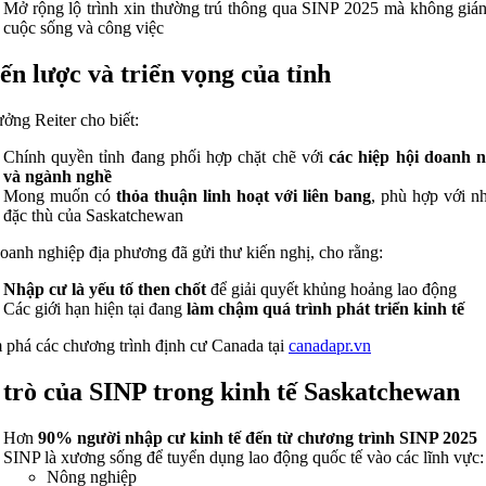
Mở rộng lộ trình xin thường trú thông qua SINP 2025 mà không giá
cuộc sống và công việc
ến lược và triển vọng của tỉnh
ưởng Reiter cho biết:
Chính quyền tỉnh đang phối hợp chặt chẽ với
các hiệp hội doanh 
và ngành nghề
Mong muốn có
thỏa thuận linh hoạt với liên bang
, phù hợp với n
đặc thù của Saskatchewan
oanh nghiệp địa phương đã gửi thư kiến nghị, cho rằng:
Nhập cư là yếu tố then chốt
để giải quyết khủng hoảng lao động
Các giới hạn hiện tại đang
làm chậm quá trình phát triển kinh tế
phá các chương trình định cư Canada tại
canadapr.vn
 trò của SINP trong kinh tế Saskatchewan
Hơn
90% người nhập cư kinh tế đến từ chương trình SINP 2025
SINP là xương sống để tuyển dụng lao động quốc tế vào các lĩnh vực:
Nông nghiệp