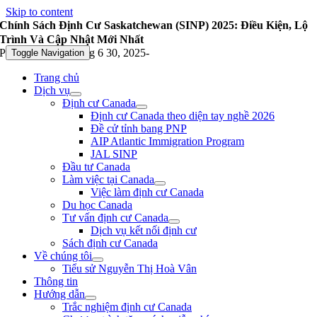
Skip to content
Chính Sách Định Cư Saskatchewan (SINP) 2025: Điều Kiện, Lộ
Trình Và Cập Nhật Mới Nhất
Published On: Tháng 6 30, 2025
-
Toggle Navigation
Trang chủ
Dịch vụ
Định cư Canada
Định cư Canada theo diện tay nghề 2026
Đề cử tỉnh bang PNP
AIP Atlantic Immigration Program
JAL SINP
Đầu tư Canada
Làm việc tại Canada
Việc làm định cư Canada
Du học Canada
Tư vấn định cư Canada
Dịch vụ kết nối định cư
Sách định cư Canada
Về chúng tôi
Tiểu sử Nguyễn Thị Hoà Vân
Thông tin
Hướng dẫn
Trắc nghiệm định cư Canada