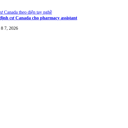
ư Canada theo diện tay nghề
định cư Canada cho pharmacy assistant
8 7, 2026