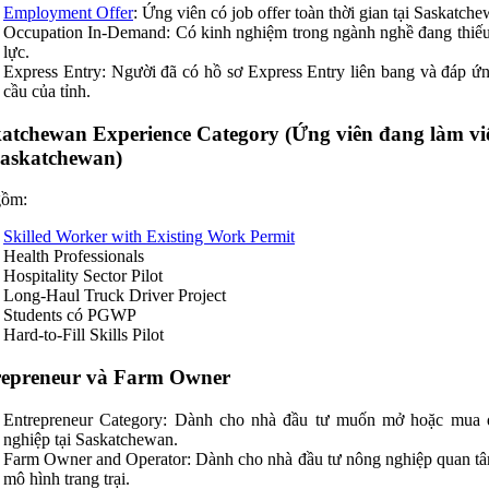
Employment Offer
: Ứng viên có job offer toàn thời gian tại Saskatche
Occupation In-Demand: Có kinh nghiệm trong ngành nghề đang thiế
lực.
Express Entry: Người đã có hồ sơ Express Entry liên bang và đáp ứ
cầu của tỉnh.
atchewan Experience Category (Ứng viên đang làm vi
Saskatchewan)
gồm:
Skilled Worker with Existing Work Permit
Health Professionals
Hospitality Sector Pilot
Long-Haul Truck Driver Project
Students có PGWP
Hard-to-Fill Skills Pilot
repreneur và Farm Owner
Entrepreneur Category: Dành cho nhà đầu tư muốn mở hoặc mua 
nghiệp tại Saskatchewan.
Farm Owner and Operator: Dành cho nhà đầu tư nông nghiệp quan t
mô hình trang trại.