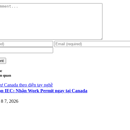
ục
ên quan
ư Canada theo diện tay nghề
ạn IEC: Nhận Work Permit ngay tại Canada
8 7, 2026