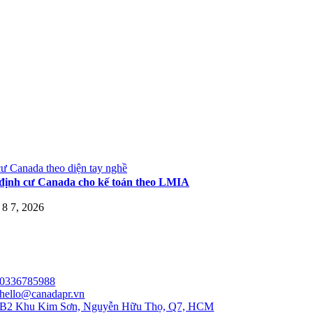
ư Canada theo diện tay nghề
định cư Canada cho kế toán theo LMIA
8 7, 2026
0336785988
hello@canadapr.vn
B2 Khu Kim Sơn, Nguyễn Hữu Thọ, Q7, HCM