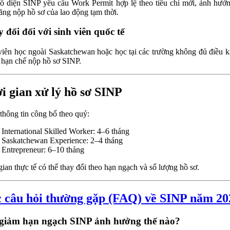
ố diện SINP yêu cầu Work Permit hợp lệ theo tiêu chí mới, ảnh hưở
ăng nộp hồ sơ của lao động tạm thời.
 đổi đối với sinh viên quốc tế
viên học ngoài Saskatchewan hoặc học tại các trường không đủ điều k
ị hạn chế nộp hồ sơ SINP.
i gian xử lý hồ sơ SINP
thông tin công bố theo quý:
International Skilled Worker: 4–6 tháng
Saskatchewan Experience: 2–4 tháng
Entrepreneur: 6–10 tháng
gian thực tế có thể thay đổi theo hạn ngạch và số lượng hồ sơ.
 câu hỏi thường gặp (FAQ) về SINP năm 20
giảm hạn ngạch SINP ảnh hưởng thế nào?