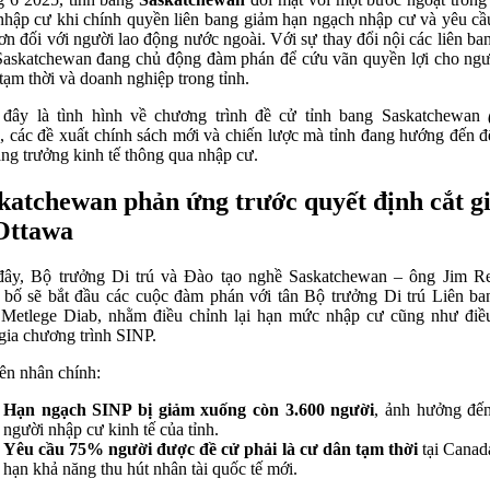
nhập cư khi chính quyền liên bang giảm hạn ngạch nhập cư và yêu cầ
ơn đối với người lao động nước ngoài. Với sự thay đổi nội các liên ba
Saskatchewan đang chủ động đàm phán để cứu vãn quyền lợi cho ngư
tạm thời và doanh nghiệp trong tỉnh.
đây là tình hình về chương trình đề cử tỉnh bang Saskatchewan
, các đề xuất chính sách mới và chiến lược mà tỉnh đang hướng đến 
ăng trưởng kinh tế thông qua nhập cư.
katchewan phản ứng trước quyết định cắt g
Ottawa
ây, Bộ trưởng Di trú và Đào tạo nghề Saskatchewan – ông Jim Re
 bố sẽ bắt đầu các cuộc đàm phán với tân Bộ trưởng Di trú Liên ba
Metlege Diab, nhằm điều chỉnh lại hạn mức nhập cư cũng như điề
gia chương trình SINP.
n nhân chính:
Hạn ngạch SINP bị giảm xuống còn 3.600 người
, ảnh hưởng đế
người nhập cư kinh tế của tỉnh.
Yêu cầu 75% người được đề cử phải là cư dân tạm thời
tại Canada
hạn khả năng thu hút nhân tài quốc tế mới.