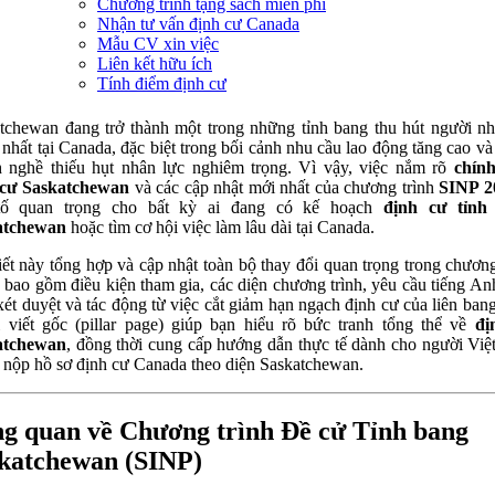
Chương trình tặng sách miễn phí
Nhận tư vấn định cư Canada
Mẫu CV xin việc
Liên kết hữu ích
Tính điểm định cư
tchewan đang trở thành một trong những tỉnh bang thu hút người n
nhất tại Canada, đặc biệt trong bối cảnh nhu cầu lao động tăng cao và
 nghề thiếu hụt nhân lực nghiêm trọng. Vì vậy, việc nắm rõ
chính
 cư Saskatchewan
và các cập nhật mới nhất của chương trình
SINP 2
tố quan trọng cho bất kỳ ai đang có kế hoạch
định cư tỉnh
atchewan
hoặc tìm cơ hội việc làm lâu dài tại Canada.
iết này tổng hợp và cập nhật toàn bộ thay đổi quan trọng trong chương
 bao gồm điều kiện tham gia, các diện chương trình, yêu cầu tiếng An
 xét duyệt và tác động từ việc cắt giảm hạn ngạch định cư của liên ban
i viết gốc (pillar page) giúp bạn hiểu rõ bức tranh tổng thể về
đị
atchewan
, đồng thời cung cấp hướng dẫn thực tế dành cho người Việ
nộp hồ sơ định cư Canada theo diện Saskatchewan.
g quan về Chương trình Đề cử Tỉnh bang
katchewan (SINP)