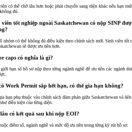
iên có thể chờ lâu hơn hoặc phải chuyển sang diện khác nếu hạn m
không đủ.
 viên tốt nghiệp ngoài Saskatchewan có nộp SINP đượ
ng?
ố nhóm có thể không đủ điều kiện theo chính sách mới. Sinh viên tốt 
askatchewan sẽ được ưu tiên hơn.
or caps có nghĩa là gì?
 giới hạn số hồ sơ nộp theo từng ngành nghề để ưu tiên các ngành thi
lực.
có Work Permit sắp hết hạn, có thể gia hạn không?
gia hạn phụ thuộc vào chính sách đàm phán giữa Saskatchewan và liên
như điều kiện của từng diện.
lâu có kết quả sau khi nộp EOI?
huộc điểm số, ngành nghề và mức độ ưu tiên trong từng kỳ rút hồ sơ.