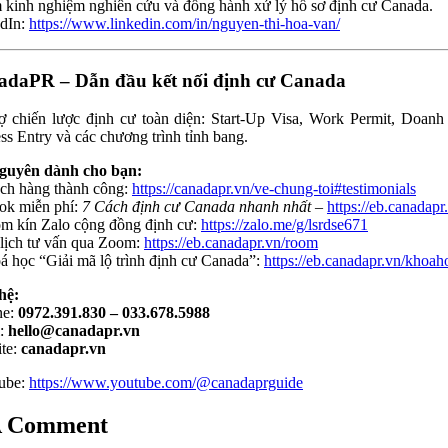
 kinh nghiệm nghiên cứu và đồng hành xử lý hồ sơ định cư Canada.
dIn:
https://www.linkedin.com/in/nguyen-thi-hoa-van/
adaPR – Dẫn đầu kết nối định cư Canada
ợ chiến lược định cư toàn diện: Start-Up Visa, Work Permit, Doanh
ss Entry và các chương trình tỉnh bang.
nguyên dành cho bạn:
ch hàng thành công:
https://canadapr.vn/ve-chung-toi#testimonials
ok miễn phí:
7 Cách định cư Canada nhanh nhất
–
https://eb.canadapr
m kín Zalo cộng đồng định cư:
https://zalo.me/g/lsrdse671
 lịch tư vấn qua Zoom:
https://eb.canadapr.vn/room
á học “Giải mã lộ trình định cư Canada”:
https://eb.canadapr.vn/khoah
hệ:
ne:
0972.391.830 – 033.678.5988
l:
hello@canadapr.vn
te:
canadapr.vn
ube:
https://www.youtube.com/@canadaprguide
A Comment