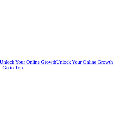
Unlock Your Online Growth
Unlock Your Online Growth
Go to Top