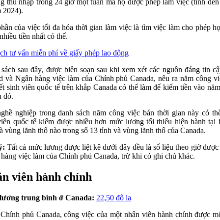
ng thu nhập trong 24 giờ một tuần mà họ được phép làm việc (tính đến
 2024).
hần của việc tối đa hóa thời gian làm việc là tìm việc làm cho phép h
nhiều tiền nhất có thể.
ịch tư vấn miễn phí về giấy phép lao động
sách sau đây, được biên soạn sau khi xem xét các nguồn đáng tin c
d và Ngân hàng việc làm của Chính phủ Canada, nêu ra năm công v
ết sinh viên quốc tế trên khắp Canada có thể làm để kiếm tiền vào nă
u đó.
ghề nghiệp trong danh sách năm công việc bán thời gian này có th
viên quốc tế kiếm được nhiều hơn mức lương tối thiểu hiện hành tại 
và vùng lãnh thổ nào trong số 13 tỉnh và vùng lãnh thổ của Canada.
ý:
Tất cả mức lương được liệt kê dưới đây đều là số liệu theo giờ được 
hàng việc làm của Chính phủ Canada, trừ khi có ghi chú khác.
n viên hành chính
lương trung bình ở Canada:
22,50 đô la
Chính phủ Canada, công việc của một nhân viên hành chính được mô