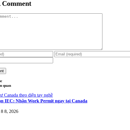
A Comment
ục
ên quan
ư Canada theo diện tay nghề
ạn IEC: Nhận Work Permit ngay tại Canada
8 8, 2026