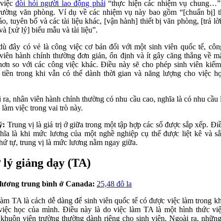
 việc
đòi hỏi người lao động phải
“thực hiện các nhiệm vụ chung…”
rường văn phòng. Ví dụ về các nhiệm vụ này bao gồm “[chuẩn bị] t
o, tuyên bố và các tài liệu khác, [vận hành] thiết bị văn phòng, [trả lờ
và [xử lý] biểu mẫu và tài liệu”.
ù đây có vẻ là công việc cơ bản đối với một sinh viên quốc tế, côn
viên hành chính thường đơn giản, ổn định và ít gây căng thẳng về mặ
hơn so với các công việc khác. Điều này sẽ cho phép sinh viên kiế
 tiền trong khi vẫn có thể dành thời gian và năng lượng cho việc h
 ra, nhân viên hành chính thường có nhu cầu cao, nghĩa là có nhu cầu 
 làm việc trong vai trò này.
ý:
Trung vị là giá trị ở giữa trong một tập hợp các số được sắp xếp. Đi
hĩa là khi mức lương của một nghề nghiệp cụ thể được liệt kê và s
thứ tự, trung vị là mức lương nằm ngay giữa.
 lý giảng dạy (TA)
lương trung bình ở Canada:
25,48 đô la
làm TA là cách dễ dàng để sinh viên quốc tế có được việc làm trong kh
việc học của mình. Điều này là do việc làm TA là một hình thức vi
 khuôn viên trường thường dành riêng cho sinh viên. Ngoài ra, nhữn