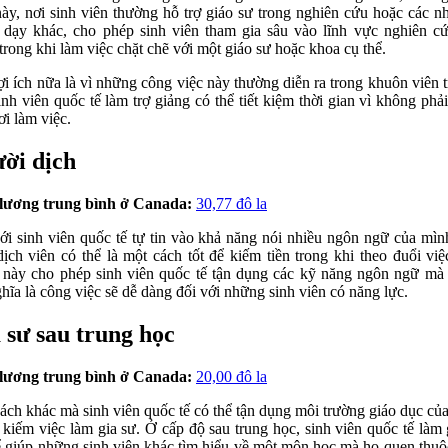
này, nơi sinh viên thường hỗ trợ giáo sư trong nghiên cứu hoặc các n
 dạy khác, cho phép sinh viên tham gia sâu vào lĩnh vực nghiên c
trong khi làm việc chặt chẽ với một giáo sư hoặc khoa cụ thể.
ợi ích nữa là vì những công việc này thường diễn ra trong khuôn viên 
inh viên quốc tế làm trợ giảng có thể tiết kiệm thời gian vì không phải 
ơi làm việc.
ời dịch
lương trung bình ở Canada:
30,77 đô la
ới sinh viên quốc tế tự tin vào khả năng nói nhiều ngôn ngữ của mìn
dịch viên có thể là một cách tốt để kiếm tiền trong khi theo đuổi việ
này cho phép sinh viên quốc tế tận dụng các kỹ năng ngôn ngữ mà
ghĩa là công việc sẽ dễ dàng đối với những sinh viên có năng lực.
 sư sau trung học
lương trung bình ở Canada:
20,00 đô la
ách khác mà sinh viên quốc tế có thể tận dụng môi trường giáo dục củ
m kiếm việc làm gia sư. Ở cấp độ sau trung học, sinh viên quốc tế làm 
ể giúp những sinh viên khác tìm hiểu về một môn học mà họ quen thuộ