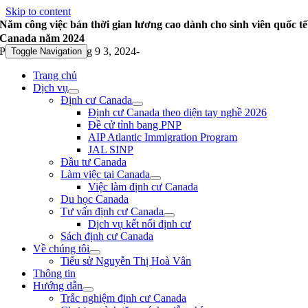
Skip to content
Năm công việc bán thời gian lương cao dành cho sinh viên quốc tế
Canada năm 2024
Published On: Tháng 9 3, 2024
-
Toggle Navigation
Trang chủ
Dịch vụ
Định cư Canada
Định cư Canada theo diện tay nghề 2026
Đề cử tỉnh bang PNP
AIP Atlantic Immigration Program
JAL SINP
Đầu tư Canada
Làm việc tại Canada
Việc làm định cư Canada
Du học Canada
Tư vấn định cư Canada
Dịch vụ kết nối định cư
Sách định cư Canada
Về chúng tôi
Tiểu sử Nguyễn Thị Hoà Vân
Thông tin
Hướng dẫn
Trắc nghiệm định cư Canada