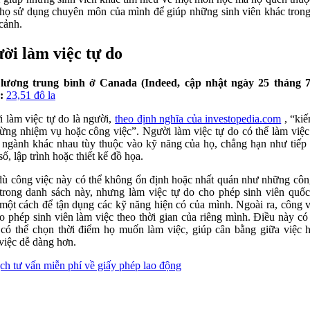
họ sử dụng chuyên môn của mình để giúp những sinh viên khác tron
cảnh.
ời làm việc tự do
lương trung bình ở Canada (Indeed, cập nhật ngày 25 tháng 
):
23,51 đô la
 làm việc tự do là người,
theo định nghĩa của investopedia.com
, “kiế
từng nhiệm vụ hoặc công việc”. Người làm việc tự do có thể làm việc
 ngành khác nhau tùy thuộc vào kỹ năng của họ, chẳng hạn như tiếp 
số, lập trình hoặc thiết kế đồ họa.
ù công việc này có thể không ổn định hoặc nhất quán như những côn
trong danh sách này, nhưng làm việc tự do cho phép sinh viên quốc
một cách để tận dụng các kỹ năng hiện có của mình. Ngoài ra, công v
o phép sinh viên làm việc theo thời gian của riêng mình. Điều này có
 có thể chọn thời điểm họ muốn làm việc, giúp cân bằng giữa việc 
việc dễ dàng hơn.
ịch tư vấn miễn phí về giấy phép lao động