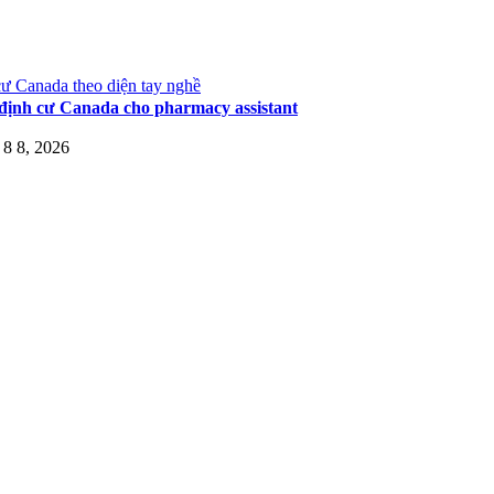
ư Canada theo diện tay nghề
định cư Canada cho pharmacy assistant
8 8, 2026