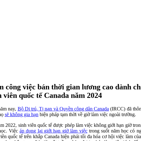
 công việc bán thời gian lương cao dành c
h viên quốc tế Canada năm 2024
năm nay,
Bộ Di trú, Tị nạn và Quyền công dân Canada
(IRCC) đã thô
 họ
sẽ không gia hạn
biện pháp tạm thời về giờ làm việc ngoài trường.
m 2022, sinh viên quốc tế được phép làm việc không giới hạn giờ tron
học. Việc
áp dụng lại giới hạn giờ làm việc
trong suốt năm học có ng
viên quốc tế trên khắp Canada hiện phải tối đa hóa cơ hội việc làm củ