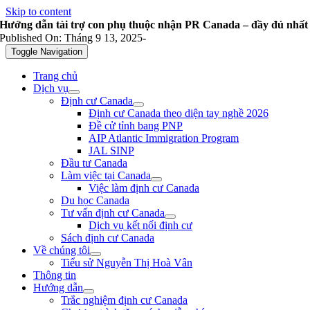
Skip to content
Hướng dẫn tài trợ con phụ thuộc nhận PR Canada – đầy đủ nhất
Published On: Tháng 9 13, 2025
-
Toggle Navigation
Trang chủ
Dịch vụ
Định cư Canada
Định cư Canada theo diện tay nghề 2026
Đề cử tỉnh bang PNP
AIP Atlantic Immigration Program
JAL SINP
Đầu tư Canada
Làm việc tại Canada
Việc làm định cư Canada
Du học Canada
Tư vấn định cư Canada
Dịch vụ kết nối định cư
Sách định cư Canada
Về chúng tôi
Tiểu sử Nguyễn Thị Hoà Vân
Thông tin
Hướng dẫn
Trắc nghiệm định cư Canada