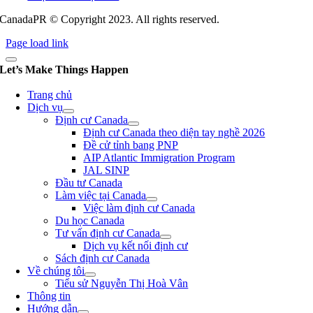
CanadaPR © Copyright 2023. All rights reserved.
Page load link
Let’s Make Things Happen
Trang chủ
Dịch vụ
Định cư Canada
Định cư Canada theo diện tay nghề 2026
Đề cử tỉnh bang PNP
AIP Atlantic Immigration Program
JAL SINP
Đầu tư Canada
Làm việc tại Canada
Việc làm định cư Canada
Du học Canada
Tư vấn định cư Canada
Dịch vụ kết nối định cư
Sách định cư Canada
Về chúng tôi
Tiểu sử Nguyễn Thị Hoà Vân
Thông tin
Hướng dẫn