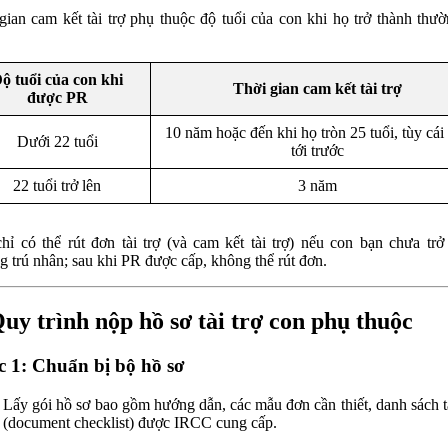
gian cam kết tài trợ phụ thuộc độ tuổi của con khi họ trở thành thườ
ộ tuổi của con khi
Thời gian cam kết tài trợ
được PR
10 năm hoặc đến khi họ tròn 25 tuổi, tùy cái
Dưới 22 tuổi
tới trước
22 tuổi trở lên
3 năm
hỉ có thể rút đơn tài trợ (và cam kết tài trợ) nếu con bạn chưa trở
g trú nhân; sau khi PR được cấp, không thể rút đơn.
Quy trình nộp hồ sơ tài trợ con phụ thuộc
 1: Chuẩn bị bộ hồ sơ
Lấy gói hồ sơ bao gồm hướng dẫn, các mẫu đơn cần thiết, danh sách tà
(document checklist) được IRCC cung cấp.