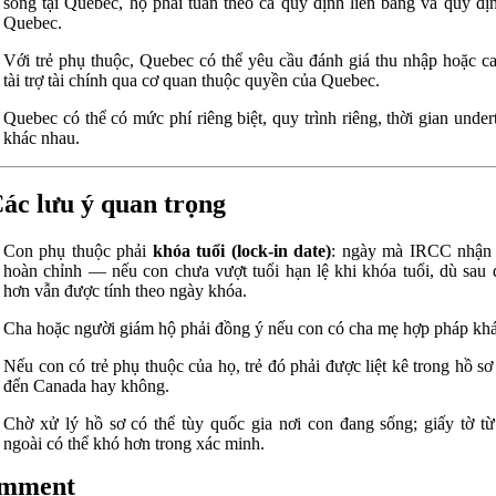
sống tại Quebec, họ phải tuân theo cả quy định liên bang và quy đị
Quebec.
Với trẻ phụ thuộc, Quebec có thể yêu cầu đánh giá thu nhập hoặc c
tài trợ tài chính qua cơ quan thuộc quyền của Quebec.
Quebec có thể có mức phí riêng biệt, quy trình riêng, thời gian under
khác nhau.
Các lưu ý quan trọng
Con phụ thuộc phải
khóa tuổi (lock‑in date)
: ngày mà IRCC nhận 
hoàn chỉnh — nếu con chưa vượt tuổi hạn lệ khi khóa tuổi, dù sau 
hơn vẫn được tính theo ngày khóa.
Cha hoặc người giám hộ phải đồng ý nếu con có cha mẹ hợp pháp khá
Nếu con có trẻ phụ thuộc của họ, trẻ đó phải được liệt kê trong hồ sơ
đến Canada hay không.
Chờ xử lý hồ sơ có thể tùy quốc gia nơi con đang sống; giấy tờ t
ngoài có thể khó hơn trong xác minh.
mment