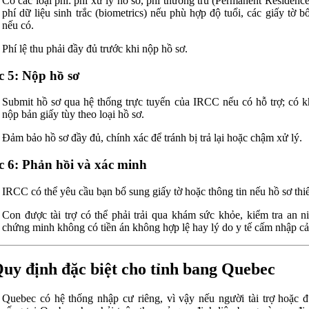
Có các loại phí: phí xử lý hồ sơ, phí thường trú (Permanent Residence
phí dữ liệu sinh trắc (biometrics) nếu phù hợp độ tuổi, các giấy tờ b
nếu có.
Phí lệ thu phải đầy đủ trước khi nộp hồ sơ.
 5: Nộp hồ sơ
Submit hồ sơ qua hệ thống trực tuyến của IRCC nếu có hỗ trợ; có k
nộp bản giấy tùy theo loại hồ sơ.
Đảm bảo hồ sơ đầy đủ, chính xác để tránh bị trả lại hoặc chậm xử lý.
 6: Phản hồi và xác minh
IRCC có thể yêu cầu bạn bổ sung giấy tờ hoặc thông tin nếu hồ sơ thi
Con được tài trợ có thể phải trải qua khám sức khỏe, kiểm tra an n
chứng minh không có tiền án không hợp lệ hay lý do y tế cấm nhập c
Quy định đặc biệt cho tỉnh bang Quebec
Quebec có hệ thống nhập cư riêng, vì vậy nếu người tài trợ hoặc đ