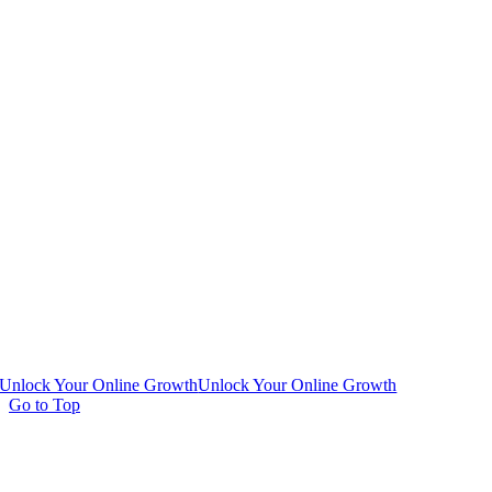
Unlock Your Online Growth
Unlock Your Online Growth
Go to Top