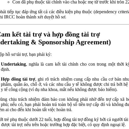
Con đã phụ thuộc tài chính vào cha hoặc mẹ từ trước khi tròn 22
hải tiếp tục đáp ứng tất cả các điều kiện phụ thuộc (dependency criteri
hi IRCC hoàn thành xét duyệt hồ sơ.
Cam kết tài trợ và hợp đồng tài trợ
dertaking & Sponsorship Agreement)
ộp hồ sơ tài trợ, bạn phải ký:
Undertaking
, nghĩa là cam kết tài chính cho con trong một thời k
định.
Hợp đồng tài trợ
, ghi rõ trách nhiệm cung cấp nhu cầu cơ bản nh
phẩm, quần áo, chỗ ở, và các nhu cầu y tế không được chi trả bởi hệ
y tế công cộng (ví dụ nha khoa, mắt nếu không được bảo hiểm).
ũng chịu trách nhiệm đảm bảo con không phải nhờ đến trợ cấp xã h
 phủ; nếu có, bạn phải hoàn trả toàn bộ số tiền trợ cấp đó và không đư
êm ai cho đến khi hoàn tất việc hoàn trả.
ới trẻ phụ thuộc dưới 22 tuổi, hợp đồng tài trợ đồng ký bởi cả người tài 
 được tài trợ; nếu trên hoặc trường hợp đặc biệt, có quy định ngoại lệ.