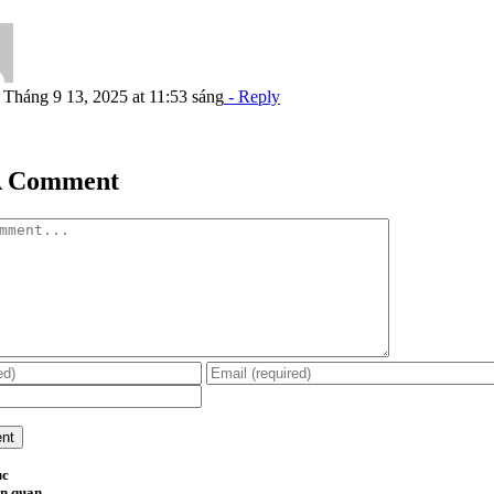
Tháng 9 13, 2025 at 11:53 sáng
- Reply
A Comment
ục
ên quan