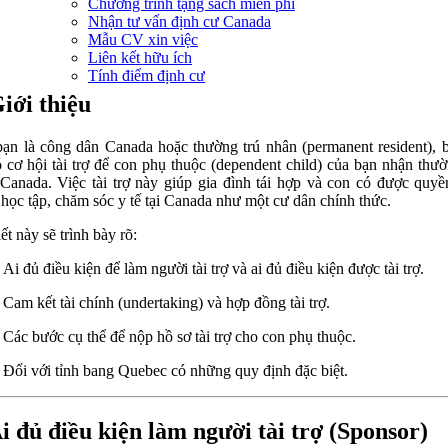
Chương trình tặng sách miễn phí
Nhận tư vấn định cư Canada
Mẫu CV xin việc
Liên kết hữu ích
Tính điểm định cư
Giới thiệu
ạn là công dân Canada hoặc thường trú nhân (permanent resident), 
ó cơ hội tài trợ để con phụ thuộc (dependent child) của bạn nhận thườ
Canada. Việc tài trợ này giúp gia đình tái hợp và con có được quyề
 học tập, chăm sóc y tế tại Canada như một cư dân chính thức.
ết này sẽ trình bày rõ:
Ai đủ điều kiện để làm người tài trợ và ai đủ điều kiện được tài trợ.
Cam kết tài chính (undertaking) và hợp đồng tài trợ.
Các bước cụ thể để nộp hồ sơ tài trợ cho con phụ thuộc.
Đối với tỉnh bang Quebec có những quy định đặc biệt.
Ai đủ điều kiện làm người tài trợ (Sponsor)