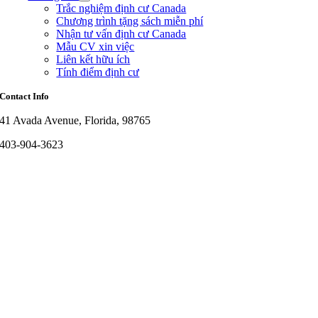
Trắc nghiệm định cư Canada
Chương trình tặng sách miễn phí
Nhận tư vấn định cư Canada
Mẫu CV xin việc
Liên kết hữu ích
Tính điểm định cư
Contact Info
41 Avada Avenue, Florida, 98765
403-904-3623