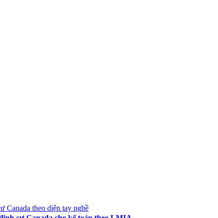
ư Canada theo diện tay nghề
định cư Canada cho kế toán theo LMIA