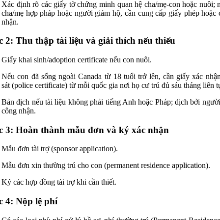
Xác định rõ các giấy tờ chứng minh quan hệ cha/mẹ‑con hoặc nuôi; 
cha/mẹ hợp pháp hoặc người giám hộ, cần cung cấp giấy phép hoặc
nhận.
 2: Thu thập tài liệu và giải thích nếu thiếu
Giấy khai sinh/adoption certificate nếu con nuôi.
Nếu con đã sống ngoài Canada từ 18 tuổi trở lên, cần giấy xác nhậ
sát (police certificate) từ mỗi quốc gia nơi họ cư trú đủ sáu tháng liên t
Bản dịch nếu tài liệu không phải tiếng Anh hoặc Pháp; dịch bởi ngườ
công nhận.
c 3: Hoàn thành mẫu đơn và ký xác nhận
Mẫu đơn tài trợ (sponsor application).
Mẫu đơn xin thường trú cho con (permanent residence application).
Ký các hợp đồng tài trợ khi cần thiết.
 4: Nộp lệ phí