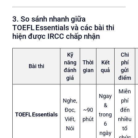
3. So sánh nhanh giữa
TOEFL Essentials và các bài thi
hiện được IRCC chấp nhận
Kỹ
Chi
năng
Thời
Kết
phí
Bài thi
đánh
gian
quả
gửi
giá
điểm
Miễn
Ngay
Nghe,
phí
&
Đọc,
~90
đến
TOEFL Essentials
trong
Viết,
phút
nhiều
6
Nói
tổ
ngày
chức