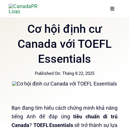
Skip
Toggle
Toggle
to
Navigati
Navigati
content
Trang chủ
Trang chủ
Cơ hội định cư
Canada với TOEFL
Dịch vụ
Dịch vụ
Essentials
Về chúng tôi
Về chúng tôi
Published On: Tháng 8 22, 2025
Thông tin
Thông tin
Hướng dẫn
Hướng dẫn
Bạn đang tìm hiểu cách chứng minh khả năng
tiếng Anh để đáp ứng
tiêu chuẩn di trú
Canada
?
TOEFL Essentials
sẽ trở thành sự lựa