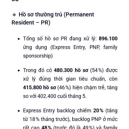
🔹 Hồ sơ thường trú (Permanent
Resident – PR)
Tổng số hồ sơ PR đang xử lý:
896.100
ứng dụng (Express Entry, PNP, family
sponsorship)
Trong đó có
480.300 hồ sơ
(54 %) được
xử lý đúng thời gian tiêu chuẩn, còn
415.800 hồ sơ
(46 %) hiện chậm trễ, tăng
so với 402.400 cuối tháng 5.
Express Entry backlog chiếm
20 %
(tăng
từ 18 % tháng trước), backlog PNP ở mức
rất cao
48 %
(trước đó là 49 %) và family