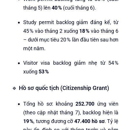
tháng 5) lên
40 %
(cuối tháng 6).
Study permit backlog giảm đáng kể, từ
45 % vào tháng 2 xuống
18 %
vào tháng 6
– dưới mục tiêu 20 % lần đầu tiên sau hơn
một năm.
Visitor visa backlog giảm nhẹ từ 54 %
xuống
53 %
🔹 Hồ sơ quốc tịch (Citizenship Grant)
Tổng hồ sơ: khoảng
252.700
ứng viên
(theo cập nhật tháng 7), backlog hiện là
19 %
, tương đương cỡ
47.400 hồ sơ
. Tỷ lệ
này ổn định so với tháng trước và nằm