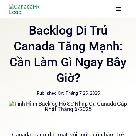
Skip
Toggle
Toggle
to
Navigati
Navigati
content
Trang chủ
Trang chủ
Backlog Di Trú
Canada Tăng Mạnh:
Dịch vụ
Dịch vụ
Cần Làm Gì Ngay Bây
Về chúng tôi
Về chúng tôi
Giờ?
Thông tin
Thông tin
Published On: Tháng 7 25, 2025
Hướng dẫn
Hướng dẫn
Canada đang đối mặt với mức độ chậm trễ