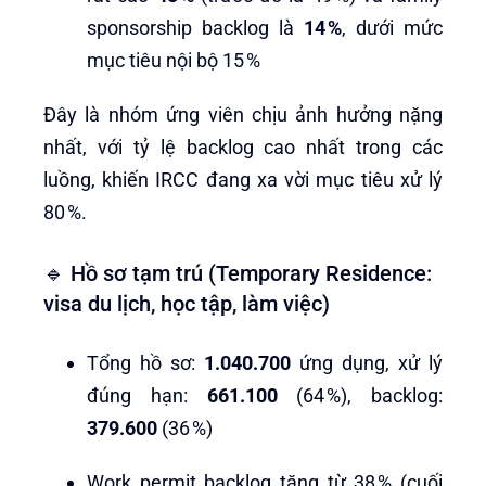
sponsorship backlog là
14 %
, dưới mức
mục tiêu nội bộ 15 %
Đây là nhóm ứng viên chịu ảnh hưởng nặng
nhất, với tỷ lệ backlog cao nhất trong các
luồng, khiến IRCC đang xa vời mục tiêu xử lý
80 %.
🔹 Hồ sơ tạm trú (Temporary Residence:
visa du lịch, học tập, làm việc)
Tổng hồ sơ:
1.040.700
ứng dụng, xử lý
đúng hạn:
661.100
(64 %), backlog:
379.600
(36 %)
Work permit backlog tăng từ 38 % (cuối