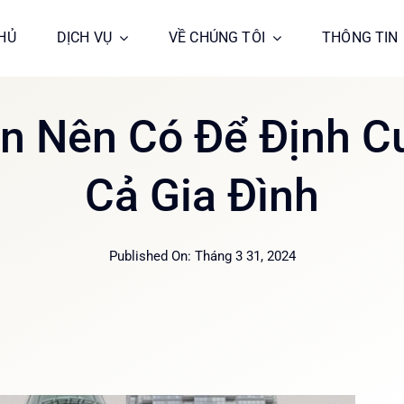
HỦ
HỦ
DỊCH VỤ
DỊCH VỤ
VỀ CHÚNG TÔI
VỀ CHÚNG TÔI
THÔNG TIN
THÔNG TIN
ạn Nên Có Để Định C
Cả Gia Đình
Published On: Tháng 3 31, 2024