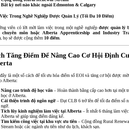
Bất kỳ nơi nào khác ngoài Edmonton & Calgary
Việc Trong Nghề Nghiệp Được Quản Lý (Tối Đa 10 Điểm)
ng viên có lời mời làm việc trong một nghề nghiệp
được quản lý b
 chuyên môn hoặc Alberta Apprenticeship and Industry Tra
)
, họ sẽ được cộng thêm
10 điểm
.
h Tăng Điểm Để Nâng Cao Cơ Hội Định C
erta
đây là một số cách để tối ưu hóa điểm số EOI và tăng cơ hội được mờ
o Alberta:
Nâng cao trình độ học vấn
– Hoàn thành bằng cấp cao hơn tại một t
học ở Alberta.
Cải thiện trình độ ngôn ngữ
– Đạt CLB 6 trở lên để tối đa điểm số 
ngữ.
Tích lũy kinh nghiệm làm việc tại Alberta
– Ít nhất 6 tháng làm việc 
Alberta sẽ giúp tăng điểm đáng kể.
Tìm kiếm công việc tại khu vực ưu tiên
– Cộng đồng Rural Renewa
Stream hoặc các ngành ưu tiên như du lịch, khách sạn.