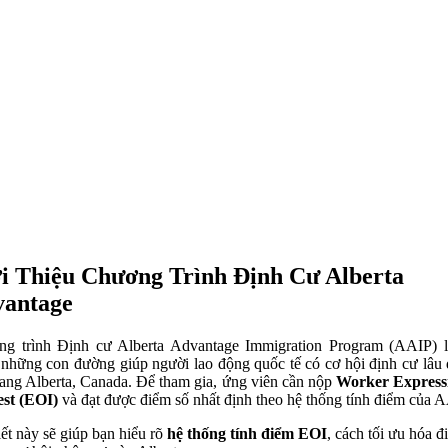
i Thiệu Chương Trình Định Cư Alberta
antage
g trình Định cư Alberta Advantage Immigration Program (AAIP) 
 những con đường giúp người lao động quốc tế có cơ hội định cư lâu d
bang Alberta, Canada. Để tham gia, ứng viên cần nộp
Worker Expressi
est (EOI)
và đạt được điểm số nhất định theo hệ thống tính điểm của A
iết này sẽ giúp bạn hiểu rõ
hệ thống tính điểm EOI
, cách tối ưu hóa đ