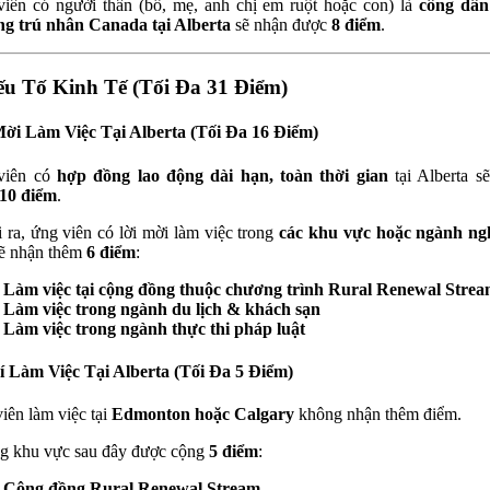
iên có người thân (bố, mẹ, anh chị em ruột hoặc con) là
công dân
g trú nhân Canada tại Alberta
sẽ nhận được
8 điểm
.
ếu Tố Kinh Tế (Tối Đa 31 Điểm)
ời Làm Việc Tại Alberta (Tối Đa 16 Điểm)
viên có
hợp đồng lao động dài hạn, toàn thời gian
tại Alberta s
10 điểm
.
 ra, ứng viên có lời mời làm việc trong
các khu vực hoặc ngành ng
ẽ nhận thêm
6 điểm
:
Làm việc tại cộng đồng thuộc chương trình Rural Renewal Stre
Làm việc trong ngành du lịch & khách sạn
Làm việc trong ngành thực thi pháp luật
í Làm Việc Tại Alberta (Tối Đa 5 Điểm)
iên làm việc tại
Edmonton hoặc Calgary
không nhận thêm điểm.
 khu vực sau đây được cộng
5 điểm
:
Cộng đồng Rural Renewal Stream