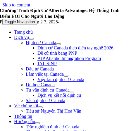
Skip to content
Chương Trình Định Cư Alberta Advantage: Hệ Thống Tính
Điểm EOI Cho Người Lao Động
Published On: Tháng 2 7, 2025
-
Toggle Navigation
Trang chủ
Dịch vụ
Định cư Canada
Định cư Canada theo diện tay nghề 2026
Đề cử tỉnh bang PNP
AIP Atlantic Immigration Program
JAL SINP
Đầu tư Canada
Làm việc tại Canada
Việc làm định cư Canada
Du học Canada
Tư vấn định cư Canada
Dịch vụ kết nối định cư
Sách định cư Canada
Về chúng tôi
Tiểu sử Nguyễn Thị Hoà Vân
Thông tin
Hướng dẫn
Trắc nghiệm định cư Canada