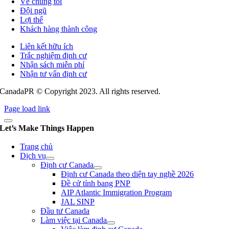
Về chúng tôi
Đội ngũ
Lợi thế
Khách hàng thành công
Liên kết hữu ích
Trắc nghiệm định cư
Nhận sách miễn phí
Nhận tư vấn định cư
CanadaPR © Copyright 2023. All rights reserved.
Page load link
Let’s Make Things Happen
Trang chủ
Dịch vụ
Định cư Canada
Định cư Canada theo diện tay nghề 2026
Đề cử tỉnh bang PNP
AIP Atlantic Immigration Program
JAL SINP
Đầu tư Canada
Làm việc tại Canada