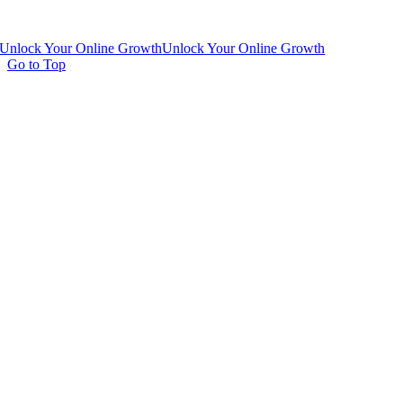
Unlock Your Online Growth
Unlock Your Online Growth
Go to Top