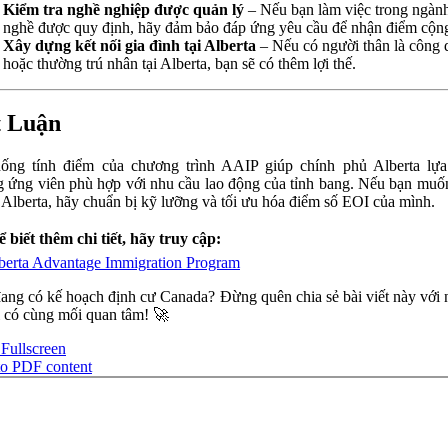
Kiểm tra nghề nghiệp được quản lý
– Nếu bạn làm việc trong ngàn
nghề được quy định, hãy đảm bảo đáp ứng yêu cầu để nhận điểm cộn
Xây dựng kết nối gia đình tại Alberta
– Nếu có người thân là công 
hoặc thường trú nhân tại Alberta, bạn sẽ có thêm lợi thế.
 Luận
ống tính điểm của chương trình AAIP giúp chính phủ Alberta lự
 ứng viên phù hợp với nhu cầu lao động của tỉnh bang. Nếu bạn muố
i Alberta, hãy chuẩn bị kỹ lưỡng và tối ưu hóa điểm số EOI của mình.
 biết thêm chi tiết, hãy truy cập:
berta Advantage Immigration Program
ang có kế hoạch định cư Canada? Đừng quên chia sẻ bài viết này với
 có cùng mối quan tâm! 🚀
Fullscreen
to PDF content