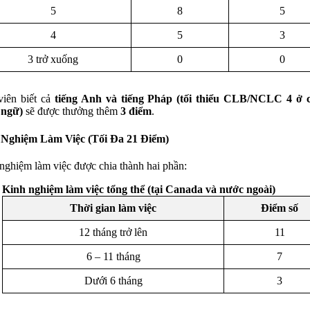
5
8
5
4
5
3
3 trở xuống
0
0
iên biết cả
tiếng Anh và tiếng Pháp (tối thiểu CLB/NCLC 4 ở c
 ngữ)
sẽ được thưởng thêm
3 điểm
.
 Nghiệm Làm Việc (Tối Đa 21 Điểm)
nghiệm làm việc được chia thành hai phần:
Kinh nghiệm làm việc tổng thể (tại Canada và nước ngoài)
Thời gian làm việc
Điểm số
12 tháng trở lên
11
6 – 11 tháng
7
Dưới 6 tháng
3