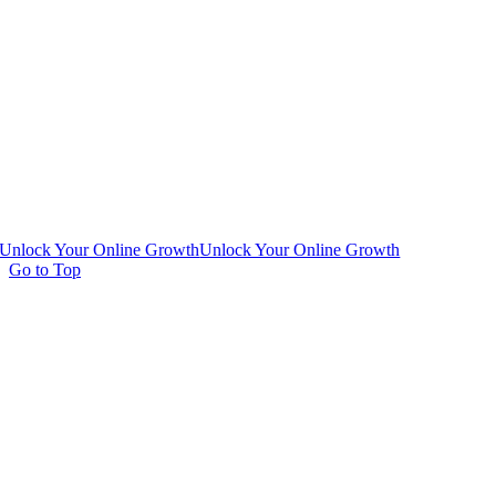
Unlock Your Online Growth
Unlock Your Online Growth
Go to Top