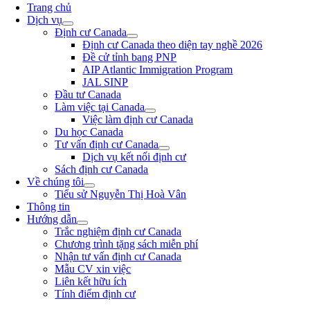
Trang chủ
Dịch vụ
Định cư Canada
Định cư Canada theo diện tay nghề 2026
Đề cử tỉnh bang PNP
AIP Atlantic Immigration Program
JAL SINP
Đầu tư Canada
Làm việc tại Canada
Việc làm định cư Canada
Du học Canada
Tư vấn định cư Canada
Dịch vụ kết nối định cư
Sách định cư Canada
Về chúng tôi
Tiểu sử Nguyễn Thị Hoà Vân
Thông tin
Hướng dẫn
Trắc nghiệm định cư Canada
Chương trình tặng sách miễn phí
Nhận tư vấn định cư Canada
Mẫu CV xin việc
Liên kết hữu ích
Tính điểm định cư