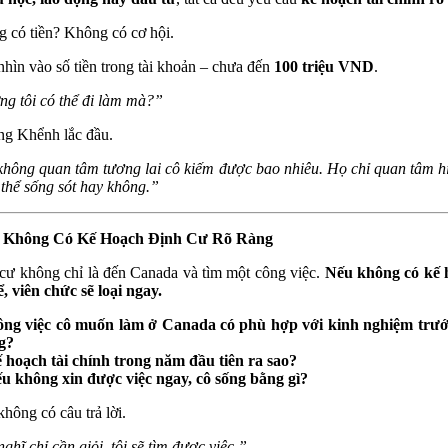
 có tiền? Không có cơ hội.
nhìn vào số tiền trong tài khoản – chưa đến
100 triệu VND
.
g tôi có thể đi làm mà?”
g Khểnh lắc đầu.
hông quan tâm tương lai cô kiếm được bao nhiêu. Họ chỉ quan tâm hi
 thể sống sót hay không.”
Không Có Kế Hoạch Định Cư Rõ Ràng
cư không chỉ là đến Canada và tìm một công việc.
Nếu không có kế 
ể, viên chức sẽ loại ngay.
ng việc cô muốn làm ở Canada có phù hợp với kinh nghiệm trướ
g?
 hoạch tài chính trong năm đầu tiên ra sao?
u không xin được việc ngay, cô sống bằng gì?
không có câu trả lời.
nghĩ chỉ cần giỏi, tôi sẽ tìm được việc.”