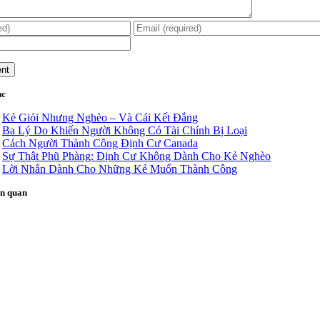
ục
Kẻ Giỏi Nhưng Nghèo – Và Cái Kết Đắng
Ba Lý Do Khiến Người Không Có Tài Chính Bị Loại
Cách Người Thành Công Định Cư Canada
Sự Thật Phũ Phàng: Định Cư Không Dành Cho Kẻ Nghèo
Lời Nhắn Dành Cho Những Kẻ Muốn Thành Công
ên quan