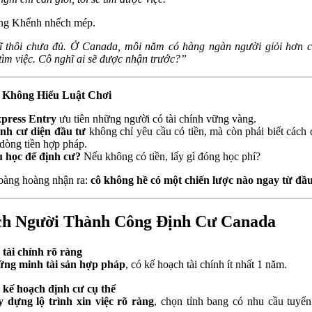
ng Khểnh nhếch mép.
 thôi chưa đủ. Ở Canada, mỗi năm có hàng ngàn người giỏi hơn 
tìm việc. Cô nghĩ ai sẽ được nhận trước?”
Không Hiểu Luật Chơi
press Entry
ưu tiên những người có tài chính vững vàng.
nh cư diện đầu tư
không chỉ yêu cầu có tiền, mà còn phải biết cách
dòng tiền hợp pháp.
 học để định cư?
Nếu không có tiền, lấy gì đóng học phí?
bàng hoàng nhận ra:
cô không hề có một chiến lược nào ngay từ đầu
h Người Thành Công Định Cư Canada
 tài chính rõ ràng
ng minh tài sản hợp pháp
, có kế hoạch tài chính ít nhất 1 năm.
 kế hoạch định cư cụ thể
 dựng lộ trình xin việc rõ ràng
, chọn tỉnh bang có nhu cầu tuyể