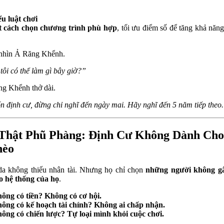
ểu luật chơi
t cách chọn chương trình phù hợp
, tối ưu điểm số để tăng khả năn
nhìn Ả Răng Khểnh.
tôi có thể làm gì bây giờ?”
g Khểnh thở dài.
 định cư, đừng chỉ nghĩ đến ngày mai. Hãy nghĩ đến 5 năm tiếp theo
Thật Phũ Phàng: Định Cư Không Dành Ch
hèo
a không thiếu nhân tài. Nhưng họ chỉ chọn
những người không gâ
o hệ thống của họ
.
ông có tiền? Không có cơ hội.
ông có kế hoạch tài chính? Không ai chấp nhận.
ông có chiến lược? Tự loại mình khỏi cuộc chơi.