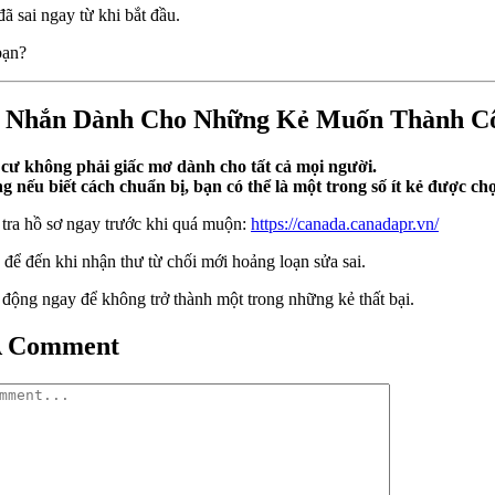
đã sai ngay từ khi bắt đầu.
bạn?
 Nhắn Dành Cho Những Kẻ Muốn Thành C
cư không phải giấc mơ dành cho tất cả mọi người.
 nếu biết cách chuẩn bị, bạn có thể là một trong số ít kẻ được ch
tra hồ sơ ngay trước khi quá muộn:
https://canada.canadapr.vn/
để đến khi nhận thư từ chối mới hoảng loạn sửa sai.
động ngay để không trở thành một trong những kẻ thất bại.
A Comment