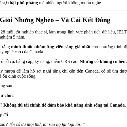
là
sự thật phũ phàng
mà nhiều người không muốn nghe.
Giỏi Nhưng Nghèo – Và Cái Kết Đắng
 28 tuổi, tốt nghiệp thạc sĩ, làm trong lĩnh vực phân tích dữ liệu, IELT
nghiệm 5 năm.
n rằng
mình thuộc nhóm ứng viên sáng giá nhất
cho chương trình đ
tay nghề cao của Canada.
có tất cả: bằng cấp, kỹ năng, điểm CRS cao.
Nhưng cô không có tiền.
y mượn để làm hồ sơ, nghĩ rằng chỉ cần đến Canada, cô sẽ tìm đượ
à ổn định cuộc sống.
áng sau…
ừ chối.
o?
Không đủ tài chính để đảm bảo khả năng sinh sống tại Canada.
p đổ.
sao? Tôi có đủ mọi thứ, tại sao họ lại loại tôi?”