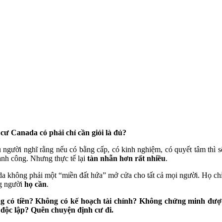
cư Canada có phải chỉ cần giỏi là đủ?
 người nghĩ rằng nếu có bằng cấp, có kinh nghiệm, có quyết tâm thì s
ành công. Nhưng thực tế lại
tàn nhẫn hơn rất nhiều
.
a không phải một “miền đất hứa” mở cửa cho tất cả mọi người. Họ ch
g người
họ cần
.
g có tiền? Không có kế hoạch tài chính? Không chứng minh đượ
độc lập? Quên chuyện định cư đi.