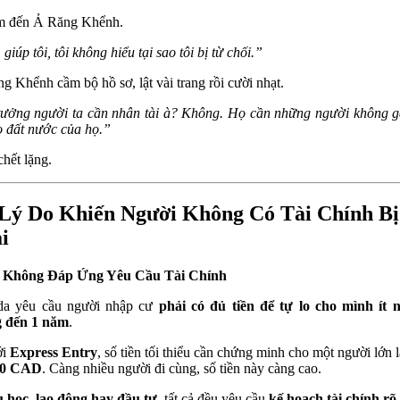
m đến Ả Răng Khểnh.
iúp tôi, tôi không hiểu tại sao tôi bị từ chối.”
g Khểnh cầm bộ hồ sơ, lật vài trang rồi cười nhạt.
ưởng người ta cần nhân tài à? Không. Họ cần những người không g
o đất nước của họ.”
chết lặng.
Lý Do Khiến Người Không Có Tài Chính Bị
i
Không Đáp Ứng Yêu Cầu Tài Chính
da yêu cầu người nhập cư
phải có đủ tiền để tự lo cho mình ít 
g đến 1 năm
.
ới
Express Entry
, số tiền tối thiểu cần chứng minh cho một người lớn 
00 CAD
. Càng nhiều người đi cùng, số tiền này càng cao.
 học, lao động hay đầu tư
, tất cả đều yêu cầu
kế hoạch tài chính rõ