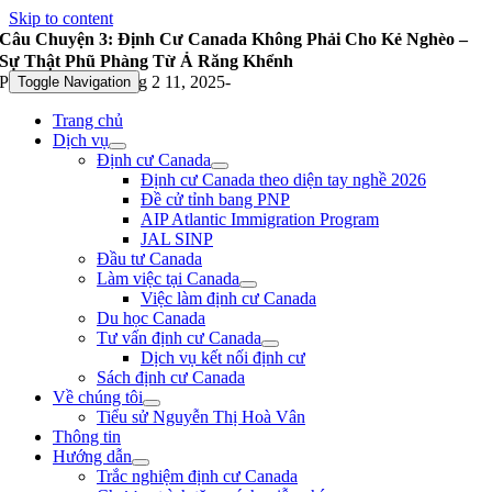
Skip to content
Câu Chuyện 3: Định Cư Canada Không Phải Cho Kẻ Nghèo –
Sự Thật Phũ Phàng Từ Ả Răng Khểnh
Published On: Tháng 2 11, 2025
-
Toggle Navigation
Trang chủ
Dịch vụ
Định cư Canada
Định cư Canada theo diện tay nghề 2026
Đề cử tỉnh bang PNP
AIP Atlantic Immigration Program
JAL SINP
Đầu tư Canada
Làm việc tại Canada
Việc làm định cư Canada
Du học Canada
Tư vấn định cư Canada
Dịch vụ kết nối định cư
Sách định cư Canada
Về chúng tôi
Tiểu sử Nguyễn Thị Hoà Vân
Thông tin
Hướng dẫn
Trắc nghiệm định cư Canada