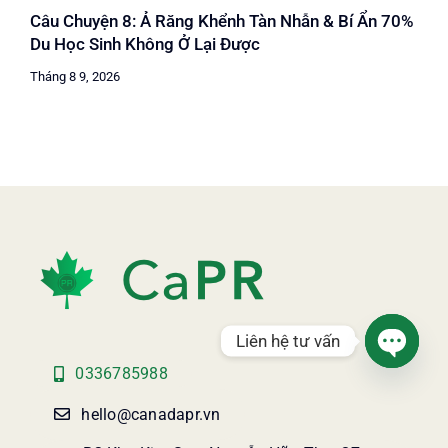
Câu Chuyện 8: Ả Răng Khểnh Tàn Nhẫn & Bí Ẩn 70%
Du Học Sinh Không Ở Lại Được
Tháng 8 9, 2026
Liên hệ tư vấn
0336785988
Open
chaty
hello@canadapr.vn