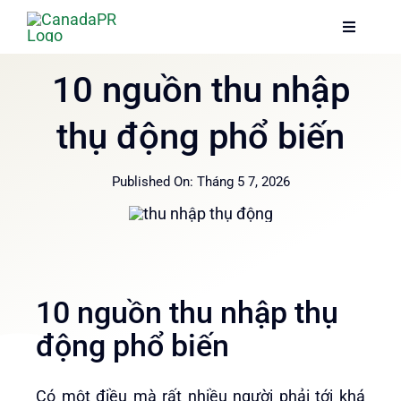
Skip
Toggle
Toggle
to
Navigati
Navigati
content
Trang chủ
Trang chủ
10 nguồn thu nhập
thụ động phổ biến
Dịch vụ
Dịch vụ
Published On: Tháng 5 7, 2026
Về chúng tôi
Về chúng tôi
Thông tin
Thông tin
10 nguồn thu nhập thụ
Hướng dẫn
Hướng dẫn
động phổ biến
Có một điều mà rất nhiều người phải tới khá