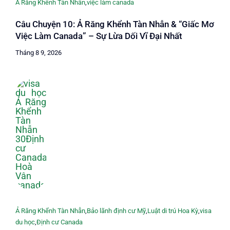
Ả Răng Khểnh Tàn Nhẫn
,
việc làm canada
Câu Chuyện 10: Ả Răng Khểnh Tàn Nhẫn & “Giấc Mơ
Việc Làm Canada” – Sự Lừa Dối Vĩ Đại Nhất
Tháng 8 9, 2026
Ả Răng Khểnh Tàn Nhẫn
,
Bảo lãnh định cư Mỹ
,
Luật di trú Hoa Kỳ
,
visa
du học
,
Định cư Canada