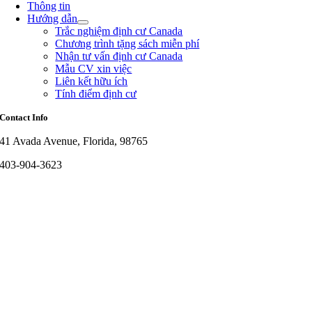
Thông tin
Hướng dẫn
Trắc nghiệm định cư Canada
Chương trình tặng sách miễn phí
Nhận tư vấn định cư Canada
Mẫu CV xin việc
Liên kết hữu ích
Tính điểm định cư
Contact Info
41 Avada Avenue, Florida, 98765
403-904-3623