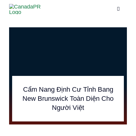
Skip
Toggle
Toggle
to
Navigati
Navigati
content
Trang chủ
Trang chủ
Dịch vụ
Dịch vụ
Về chúng tôi
Về chúng tôi
Thông tin
Thông tin
Cẩm Nang Định Cư Tỉnh Bang
New Brunswick Toàn Diện Cho
Hướng dẫn
Hướng dẫn
Người Việt