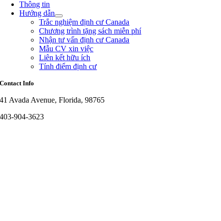
Thông tin
Hướng dẫn
Trắc nghiệm định cư Canada
Chương trình tặng sách miễn phí
Nhận tư vấn định cư Canada
Mẫu CV xin việc
Liên kết hữu ích
Tính điểm định cư
Contact Info
41 Avada Avenue, Florida, 98765
403-904-3623