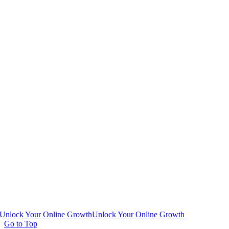
Unlock Your Online Growth
Unlock Your Online Growth
Go to Top