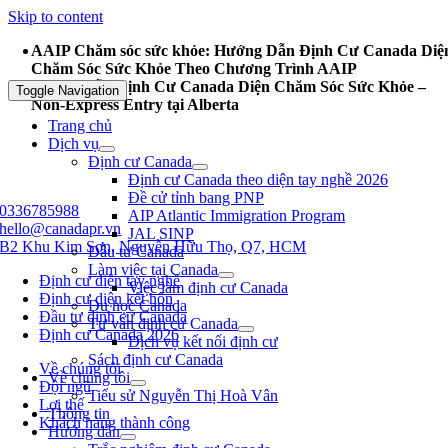
Skip to content
AAIP Chăm sóc sức khỏe: Hướng Dẫn Định Cư Canada Diệ
Chăm Sóc Sức Khỏe Theo Chương Trình AAIP
Hướng Dẫn Định Cư Canada Diện Chăm Sóc Sức Khỏe –
Toggle Navigation
Non-Express Entry tại Alberta
Trang chủ
Dịch vụ
Định cư Canada
Định cư Canada theo diện tay nghề 2026
Đề cử tỉnh bang PNP
0336785988
AIP Atlantic Immigration Program
hello@canadapr.vn
JAL SINP
B2 Khu Kim Sơn, Nguyễn Hữu Thọ, Q7, HCM
Đầu tư Canada
Làm việc tại Canada
Định cư diện tay nghề
Việc làm định cư Canada
Định cư diện kết hôn
Du học Canada
Đầu tư định cư Canada
Tư vấn định cư Canada
Định cư Canada 2026
Dịch vụ kết nối định cư
Sách định cư Canada
Về chúng tôi
Về chúng tôi
Đội ngũ
Tiểu sử Nguyễn Thị Hoà Vân
Lợi thế
Thông tin
Khách hàng thành công
Hướng dẫn