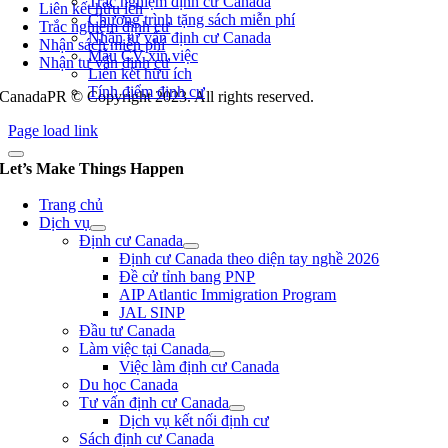
Trắc nghiệm định cư Canada
Liên kết hữu ích
Chương trình tặng sách miễn phí
Trắc nghiệm định cư
Nhận tư vấn định cư Canada
Nhận sách miễn phí
Mẫu CV xin việc
Nhận tư vấn định cư
Liên kết hữu ích
Tính điểm định cư
CanadaPR © Copyright 2023. All rights reserved.
Page load link
Let’s Make Things Happen
Trang chủ
Dịch vụ
Định cư Canada
Định cư Canada theo diện tay nghề 2026
Đề cử tỉnh bang PNP
AIP Atlantic Immigration Program
JAL SINP
Đầu tư Canada
Làm việc tại Canada
Việc làm định cư Canada
Du học Canada
Tư vấn định cư Canada
Dịch vụ kết nối định cư
Sách định cư Canada