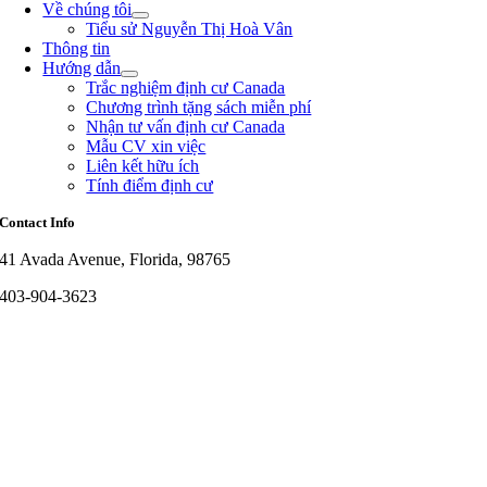
Về chúng tôi
Tiểu sử Nguyễn Thị Hoà Vân
Thông tin
Hướng dẫn
Trắc nghiệm định cư Canada
Chương trình tặng sách miễn phí
Nhận tư vấn định cư Canada
Mẫu CV xin việc
Liên kết hữu ích
Tính điểm định cư
Contact Info
41 Avada Avenue, Florida, 98765
403-904-3623