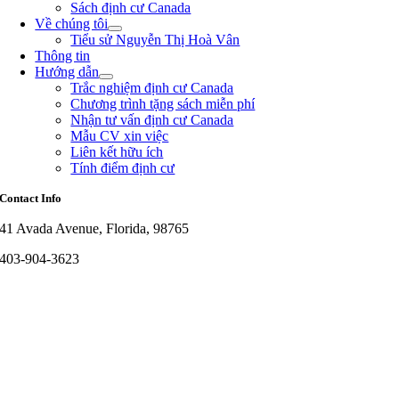
Sách định cư Canada
Về chúng tôi
Tiểu sử Nguyễn Thị Hoà Vân
Thông tin
Hướng dẫn
Trắc nghiệm định cư Canada
Chương trình tặng sách miễn phí
Nhận tư vấn định cư Canada
Mẫu CV xin việc
Liên kết hữu ích
Tính điểm định cư
Contact Info
41 Avada Avenue, Florida, 98765
403-904-3623