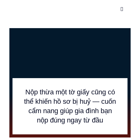
Skip
Toggle
to
Navigati
content
Trang c
Dịch vụ
Về chúng
Thông ti
Nộp thừa một tờ giấy cũng có
thể khiến hồ sơ bị huỷ — cuốn
Hướng d
cẩm nang giúp gia đình bạn
nộp đúng ngay từ đầu