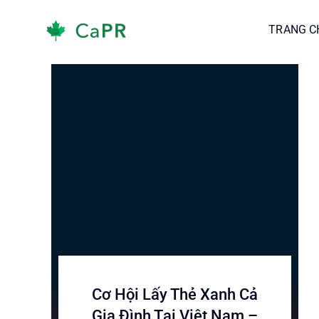
Skip
TRANG C
TRANG C
to
content
Cơ Hội Lấy Thẻ Xanh Cả
Gia Đình Tại Việt Nam –