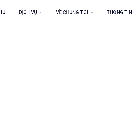
HỦ
HỦ
DỊCH VỤ
DỊCH VỤ
VỀ CHÚNG TÔI
VỀ CHÚNG TÔI
THÔNG TIN
THÔNG TIN