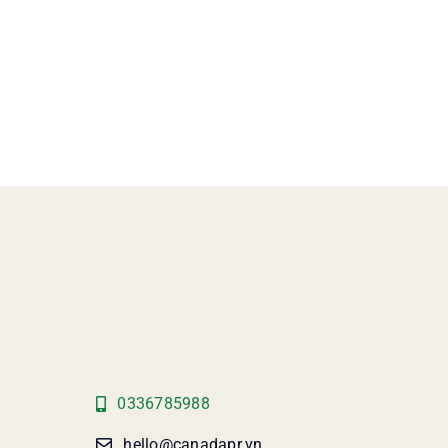
0336785988
hello@canadapr.vn