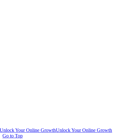
Unlock Your Online Growth
Unlock Your Online Growth
Go to Top