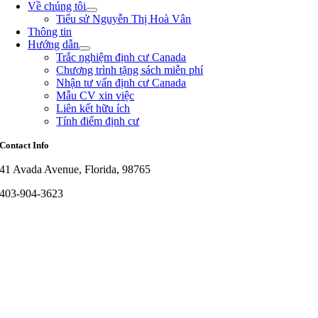
Về chúng tôi
Tiểu sử Nguyễn Thị Hoà Vân
Thông tin
Hướng dẫn
Trắc nghiệm định cư Canada
Chương trình tặng sách miễn phí
Nhận tư vấn định cư Canada
Mẫu CV xin việc
Liên kết hữu ích
Tính điểm định cư
Contact Info
41 Avada Avenue, Florida, 98765
403-904-3623