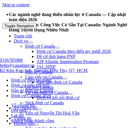
Skip to content
Các ngành nghề đang thiếu nhân lực ở Canada — Cập nhật
toàn diện 2026
Danh Sách Các Công Việc Có Sẵn Tại Canada: Ngành Nghề
Toggle Navigation
Đang Tuyển Dụng Nhiều Nhất
Trang chủ
Dịch vụ
Định cư Canada
Định cư Canada theo diện tay nghề 2026
Đề cử tỉnh bang PNP
0336785988
AIP Atlantic Immigration Program
hello@canadapr.vn
JAL SINP
B2 Khu Kim Sơn, Nguyễn Hữu Thọ, Q7, HCM
Đầu tư Canada
Làm việc tại Canada
Định cư diện tay nghề
Việc làm định cư Canada
Định cư diện kết hôn
Du học Canada
Đầu tư định cư Canada
Tư vấn định cư Canada
Định cư Canada 2026
Dịch vụ kết nối định cư
Sách định cư Canada
Về chúng tôi
Về chúng tôi
Đội ngũ
Tiểu sử Nguyễn Thị Hoà Vân
Lợi thế
Thông tin
Khách hàng thành công
Hướng dẫn