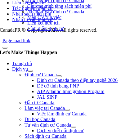
Trắc nghiệm định cư Canada
Liên kết hữu ích
Chương trình tặng sách miễn phí
Trắc nghiệm định cư
Nhận tư vấn định cư Canada
Nhận sách miễn phí
Mẫu CV xin việc
Nhận tư vấn định cư
Liên kết hữu ích
Tính điểm định cư
CanadaPR © Copyright 2023. All rights reserved.
Page load link
Let’s Make Things Happen
Trang chủ
Dịch vụ
Định cư Canada
Định cư Canada theo diện tay nghề 2026
Đề cử tỉnh bang PNP
AIP Atlantic Immigration Program
JAL SINP
Đầu tư Canada
Làm việc tại Canada
Việc làm định cư Canada
Du học Canada
Tư vấn định cư Canada
Dịch vụ kết nối định cư
Sách định cư Canada